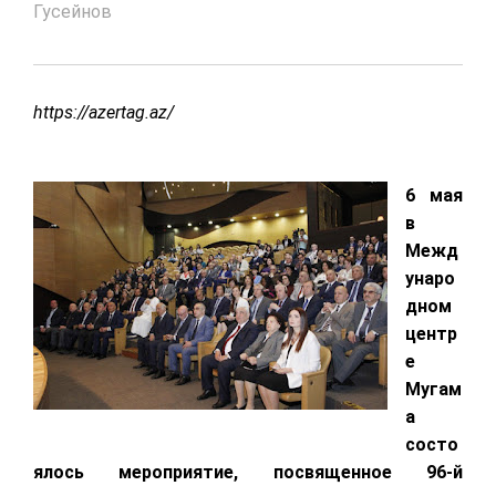
Гусейнов
https://azertag.az/
6 мая
в
Межд
унаро
дном
центр
е
Мугам
а
состо
ялось мероприятие, посвященное 96-й