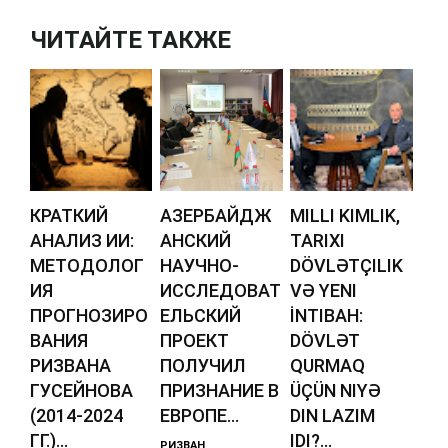
ЧИТАЙТЕ ТАКЖЕ
КРАТКИЙ
АЗЕРБАЙДЖ
MILLI KIMLIK,
АНАЛИЗ ИИ:
АНСКИЙ
TARIXI
МЕТОДОЛОГ
НАУЧНО-
DÖVLƏTÇILIK
ИЯ
ИССЛЕДОВАТ
VƏ YENI
ПРОГНОЗИРО
ЕЛЬСКИЙ
İNTIBAH:
ВАНИЯ
ПРОЕКТ
DÖVLƏT
РИЗВАНА
ПОЛУЧИЛ
QURMAQ
ГУСЕЙНОВА
ПРИЗНАНИЕ В
ÜÇÜN NIYƏ
(2014-2024
ЕВРОПЕ...
DIN LAZIM
ГГ.)...
IDI?...
РИЗВАН