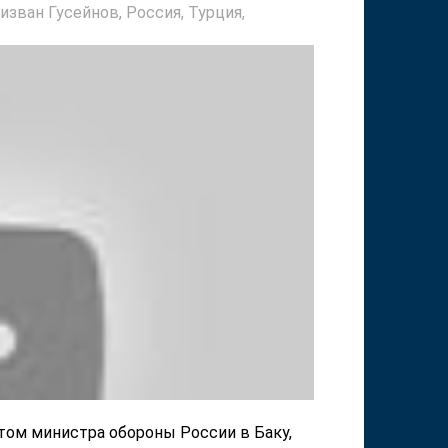
изван Гусейнов,
Россия,
Турция,
том министра обороны России в Баку,