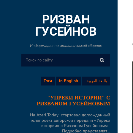
РИЗВАН
ГУСЕЙНОВ
Информационно-аналитический сборник
Тэги
in English
باللغة العربية
"УПРЕКИ ИСТОРИИ" С
РИЗВАНОМ ГУСЕЙНОВЫМ
На Azeri.Today стартовал долгожданный
телепроект авторской передачи «Упреки
истории» с Ризваном Гусейновым .
Подробно представлят...