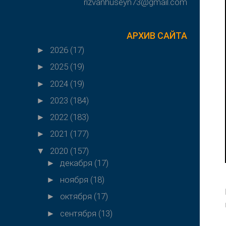
rizvanhuseyn73@gmail.com
АРХИВ САЙТА
2026
(17)
►
2025
(19)
►
2024
(19)
►
2023
(184)
►
2022
(183)
►
2021
(177)
►
2020
(157)
▼
декабря
(17)
►
ноября
(18)
►
октября
(17)
►
сентября
(13)
►