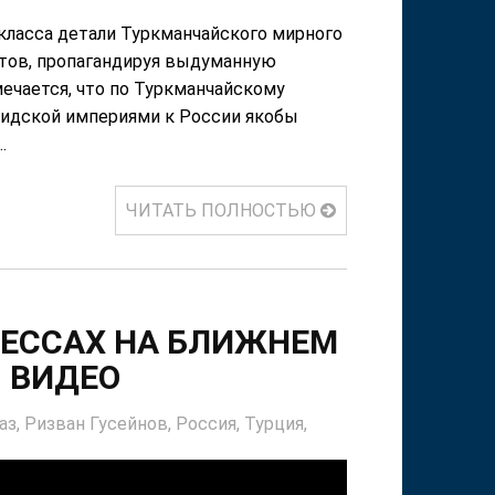
 класса детали Туркманчайского мирного
ктов, пропагандируя выдуманную
ечается, что по Туркманчайскому
сидской империями к России якобы
.
ЧИТАТЬ ПОЛНОСТЬЮ
ЦЕССАХ НА БЛИЖНЕМ
- ВИДЕО
аз,
Ризван Гусейнов,
Россия,
Турция,