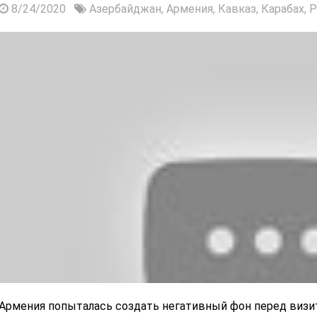
8/24/2020
Азербайджан,
Армения,
Кавказ,
Карабах,
Р
Армения попыталась создать негативный фон перед визи