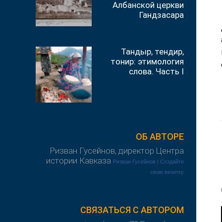
Албанской церкви
Гандзасара
Тандыр, тендир,
тонир: этимология
слова. Часть I
ОБ АВТОРЕ
Ризван Гусейнов, директор Центра
истории Кавказа
Ризван Гусейнов
|
Создайте
свою визитку
СВЯЗАТЬСЯ С АВТОРОМ