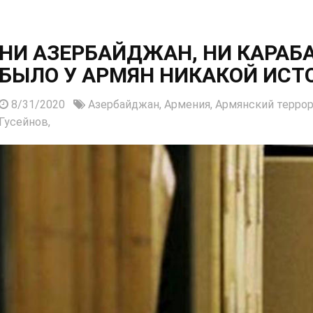
НИ АЗЕРБАЙДЖАН, НИ КАРАБАХ
БЫЛО У АРМЯН НИКАКОЙ ИС
8/31/2020
Азербайджан,
Армения,
Армянский террор
Гусейнов,