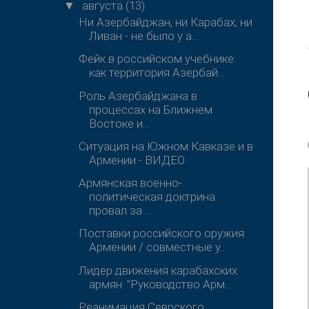
августа
(13)
▼
Ни Азербайджан, ни Карабах, ни
Ливан - не было у а...
Фейк в российском учебнике:
как территория Азербай...
Роль Азербайджана в
процессах на Ближнем
Востоке и...
Ситуация на Южном Кавказе и в
Армении - ВИДЕО
Армянская военно-
политическая доктрина:
провал за ...
Поставки российского оружия
Армении / совместные у...
Лидер движения карабахских
армян: "Руководство Арм...
Реанимация Севрского