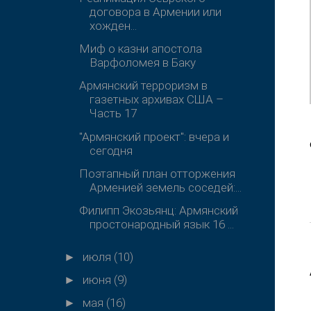
договора в Армении или
хожден...
Миф о казни апостола
Варфоломея в Баку
Армянский терроризм в
газетных архивах США –
Часть 17
"Армянский проект": вчера и
сегодня
Поэтапный план отторжения
Арменией земель соседей:...
Филипп Экозьянц: Армянский
простонародный язык 16 ...
июля
(10)
►
июня
(9)
►
мая
(16)
►