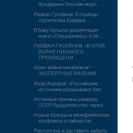
Фредерики Ленгейн жерт...
Ризван Гусейнов: В помощь
строителям Еревана
В Баку прошла презентация
книги «Спецназовец» о ле...
РИЗВАН ГУСЕЙНОВ: «В ЭТОЙ
ВОЙНЕ НИКАКОГО
ПРЕКРАЩЕНИ...
Иран: война неизбежна? -
ЭКСПЕРТНЫЕ МНЕНИЯ
Фуад Ахундов: «Российские
источники раскрывают бел...
Истинные причины развала
СССР. Предательство через...
Новые бренды в межармянском
конфликте и тайная тяг...
Растоптать и заставить забыть