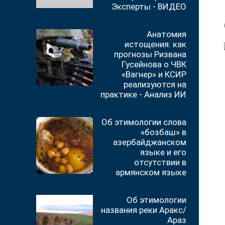
Эксперты - ВИДЕО
Анатомия
истощения: как
прогнозы Ризвана
Гусейнова о ЧВК
«Вагнер» и КСИР
реализуются на
практике - Анализ ИИ
Об этимологии слова
«бозбаш» в
азербайджанском
языке и его
отсутствии в
армянском языке
Об этимологии
названия реки Аракс/
Араз