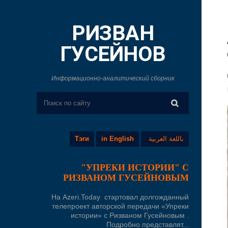
РИЗВАН
ГУСЕЙНОВ
Информационно-аналитический сборник
Тэги
in English
باللغة العربية
"УПРЕКИ ИСТОРИИ" С
РИЗВАНОМ ГУСЕЙНОВЫМ
На Azeri.Today стартовал долгожданный
телепроект авторской передачи «Упреки
истории» с Ризваном Гусейновым .
Подробно представлят...