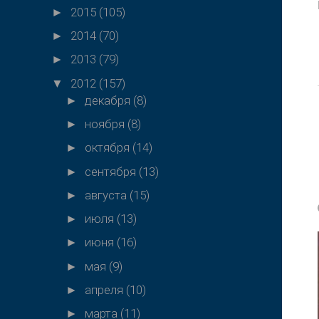
2015
(105)
►
2014
(70)
►
2013
(79)
►
2012
(157)
▼
декабря
(8)
►
ноября
(8)
►
октября
(14)
►
сентября
(13)
►
августа
(15)
►
июля
(13)
►
июня
(16)
►
мая
(9)
►
апреля
(10)
►
марта
(11)
►