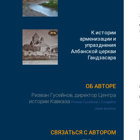
К истории
арменизации и
упразднения
Албанской церкви
Гандзасара
ОБ АВТОРЕ
Ризван Гусейнов, директор Центра
истории Кавказа
Ризван Гусейнов
|
Создайте
свою визитку
СВЯЗАТЬСЯ С АВТОРОМ