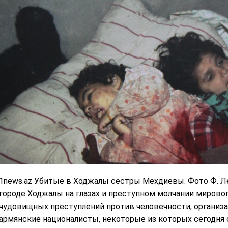
1news.az Убитые в Ходжалы сестры Мехдиевы. Фото Ф. Ле
городе Ходжалы на глазах и преступном молчании мирово
чудовищных преступлений против человечности, организа
армянские националисты, некоторые из которых сегодня 