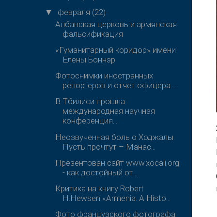
февраля
(22)
▼
Албанская церковь и армянская
фальсификация
«Гуманитарный коридор» имени
Елены Боннэр
Фотоснимки иностранных
репортеров и отчет офицера ...
В Тбилиси прошла
международная научная
конференция...
Неозвученная боль о Ходжалы.
Пусть прочтут – Манас...
Презентован сайт www.xocali.org
- как достойный от...
Критика на книгу Robert
H.Hewsen «Armenia. A Histo...
Фото французского фотографа