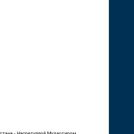
стана - Насретуллой Мудассиром