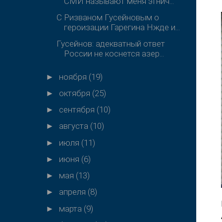
СМИ называют меня этнич...
С Ризваном Гусейновым о
героизации Гарегина Нжде и...
Гусейнов: адекватный ответ
России не коснется азер...
ноября
(19)
►
октября
(25)
►
сентября
(10)
►
августа
(10)
►
июля
(11)
►
июня
(6)
►
мая
(13)
►
апреля
(8)
►
марта
(9)
►