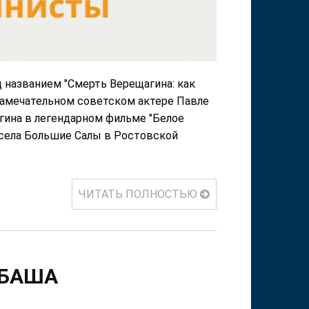
д названием "Смерть Верещагина: как
о замечательном советском актере Павле
ина в легендарном фильме "Белое
 села Большие Салы в Ростовской
ЧИТАТЬ ПОЛНОСТЬЮ
ЛБАША