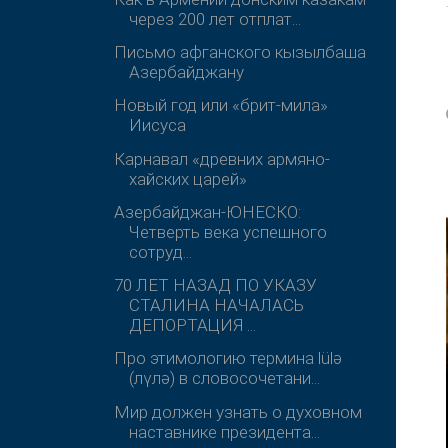
через 200 лет отплат...
Письмо афганского кызылбаша
Азербайджану
Новый год или «брит-мила»
Иисуса
Карнавал «древних армяно-
хайских царей»
Азербайджан-ЮНЕСКО:
Четверть века успешного
сотруд...
70 ЛЕТ НАЗАД ПО УКАЗУ
СТАЛИНА НАЧАЛАСЬ
ДЕПОРТАЦИЯ ...
Про этимологию термина lülə
(лүлә) в словосочетани...
Мир должен узнать о духовном
наставнике президента...