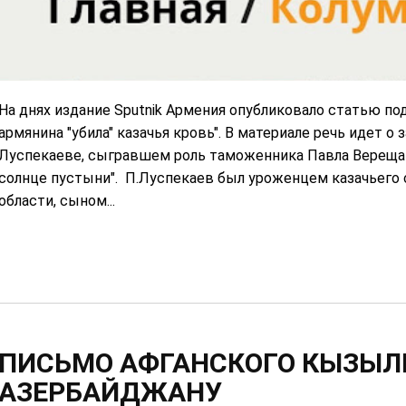
На днях издание Sputnik Армения опубликовало статью по
армянина "убила" казачья кровь". В материале речь идет 
Луспекаеве, сыгравшем роль таможенника Павла Верещаг
солнце пустыни". П.Луспекаев был уроженцем казачьего
области, сыном...
ПИСЬМО АФГАНСКОГО КЫЗЫ
АЗЕРБАЙДЖАНУ