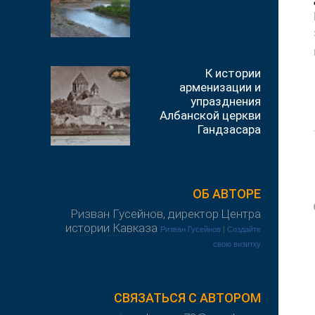
К истории
арменизации и
упразднения
Албанской церкви
Гандзасара
ОБ АВТОРЕ
Ризван Гусейнов, директор Центра
истории Кавказа
Ризван Гусейнов
|
Создайте
свою визитку
СВЯЗАТЬСЯ С АВТОРОМ