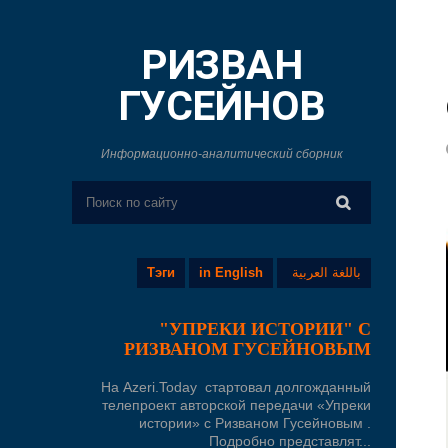
РИЗВАН
ГУСЕЙНОВ
Информационно-аналитический сборник
Тэги
in English
باللغة العربية
"УПРЕКИ ИСТОРИИ" С
РИЗВАНОМ ГУСЕЙНОВЫМ
На Azeri.Today стартовал долгожданный
телепроект авторской передачи «Упреки
истории» с Ризваном Гусейновым .
Подробно представлят...