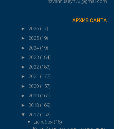
rizvanhuseyn73@gmail.com
АРХИВ САЙТА
2026
(17)
►
2025
(19)
►
2024
(19)
►
2023
(184)
►
2022
(183)
►
2021
(177)
►
2020
(157)
►
2019
(161)
►
2018
(169)
►
2017
(152)
▼
декабря
(18)
▼
Как в Армении донским казакам