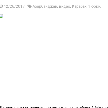
12/26/2017
Азербайджан,
видео,
Карабах,
тюрки,
Данное письмо, написанное одним из кызылбашей Афгани