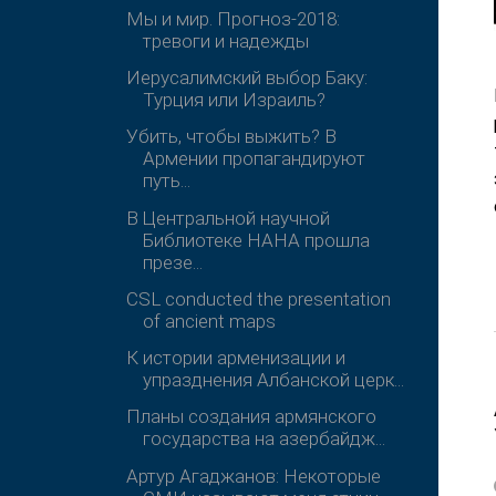
Мы и мир. Прогноз-2018:
тревоги и надежды
Иерусалимский выбор Баку:
Турция или Израиль?
Убить, чтобы выжить? В
Армении пропагандируют
путь...
В Центральной научной
Библиотеке НАНА прошла
презе...
CSL conducted the presentation
of ancient maps
К истории арменизации и
упразднения Албанской церк...
Планы создания армянского
государства на азербайдж...
Артур Агаджанов: Некоторые