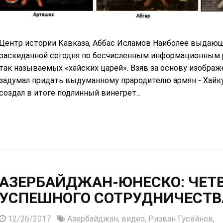
Центр истории Кавказа, Аббас Исламов Наиболее выдающ
раскиданной сегодня по бесчисленным информационным р
так называемых «хайских царей». Взяв за основу изобра
задумал придать выдуманному прародителю армян - Хайку,
создал в итоге подлинный винегрет...
АЗЕРБАЙДЖАН-ЮНЕСКО: ЧЕТВ
УСПЕШНОГО СОТРУДНИЧЕСТВ
12/26/2017
Азербайджан,
видео,
Ризван Гусейнов,