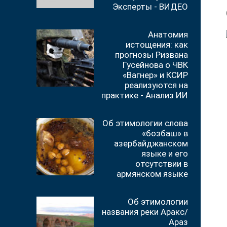
Эксперты - ВИДЕО
Анатомия
истощения: как
прогнозы Ризвана
Гусейнова о ЧВК
«Вагнер» и КСИР
реализуются на
практике - Анализ ИИ
Об этимологии слова
«бозбаш» в
азербайджанском
языке и его
отсутствии в
армянском языке
Об этимологии
названия реки Аракс/
Араз