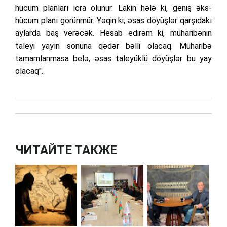
hücum planları icra olunur. Lakin hələ ki, geniş əks-
hücum planı görünmür. Yəqin ki, əsas döyüşlər qarşıdakı
aylarda baş verəcək. Hesab edirəm ki, müharibənin
taleyi yayın sonuna qədər bəlli olacaq. Müharibə
tamamlanmasa belə, əsas taleyüklü döyüşlər bu yay
olacaq".
ЧИТАЙТЕ ТАКЖЕ