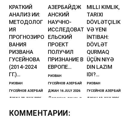
КРАТКИЙ
АЗЕРБАЙДЖ
MILLI KIMLIK,
АНАЛИЗ ИИ:
АНСКИЙ
TARIXI
МЕТОДОЛОГ
НАУЧНО-
DÖVLƏTÇILIK
ИЯ
ИССЛЕДОВАТ
VƏ YENI
ПРОГНОЗИРО
ЕЛЬСКИЙ
İNTIBAH:
ВАНИЯ
ПРОЕКТ
DÖVLƏT
РИЗВАНА
ПОЛУЧИЛ
QURMAQ
ГУСЕЙНОВА
ПРИЗНАНИЕ В
ÜÇÜN NIYƏ
(2014-2024
ЕВРОПЕ...
DIN LAZIM
ГГ.)...
IDI?...
РИЗВАН
РИЗВАН
ГУСЕЙНОВ
АЗЕРБАЙ
РИЗВАН
ГУСЕЙНОВ
АЗЕРБАЙ
ДЖАН
16 JULY 2026
ГУСЕЙНОВ
АЗЕРБАЙ
Дорогие друзья,
ДЖАН
29 JULY 2026
ДЖАН
12 JULY 2026
Прогнозы и
наш
Dövlət qurmaq
КОММЕНТАРИИ:
тезисы
международный
üçün niyə din
азербайджанско
проект и
lazım idi? | Sovet
го историка и
совместный
dövrü bizi