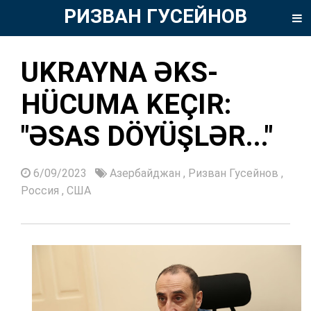
РИЗВАН ГУСЕЙНОВ
UKRAYNA ƏKS-
HÜCUMA KEÇIR:
"ƏSAS DÖYÜŞLƏR..."
6/09/2023
Азербайджан
,
Ризван Гусейнов
,
Россия
,
США