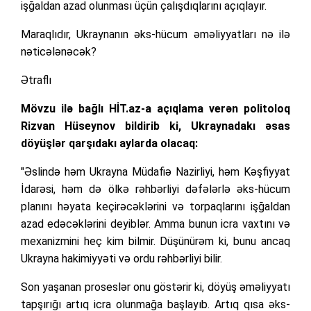
işğaldan azad olunması üçün çalışdıqlarını açıqlayır.
Maraqlıdır, Ukraynanın əks-hücum əməliyyatları nə ilə
nəticələnəcək?
Ətraflı
Mövzu ilə bağlı HİT.az-a açıqlama verən politoloq
Rizvan Hüseynov bildirib ki, Ukraynadakı əsas
döyüşlər qarşıdakı aylarda olacaq:
"Əslində həm Ukrayna Müdafiə Nazirliyi, həm Kəşfiyyat
İdarəsi, həm də ölkə rəhbərliyi dəfələrlə əks-hücum
planını həyata keçirəcəklərini və torpaqlarını işğaldan
azad edəcəklərini deyiblər. Amma bunun icra vaxtını və
mexanizmini heç kim bilmir. Düşünürəm ki, bunu ancaq
Ukrayna hakimiyyəti və ordu rəhbərliyi bilir.
Son yaşanan proseslər onu göstərir ki, döyüş əməliyyatı
tapşırığı artıq icra olunmağa başlayıb. Artıq qısa əks-