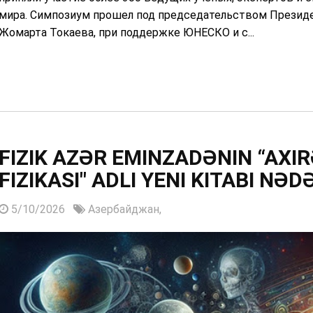
мира. Симпозиум прошел под председательством Презид
Жомарта Токаева, при поддержке ЮНЕСКО и с...
FIZIK AZƏR EMINZADƏNIN “AXI
FIZIKASI" ADLI YENI KITABI NƏ
5/10/2026
Азербайджан,