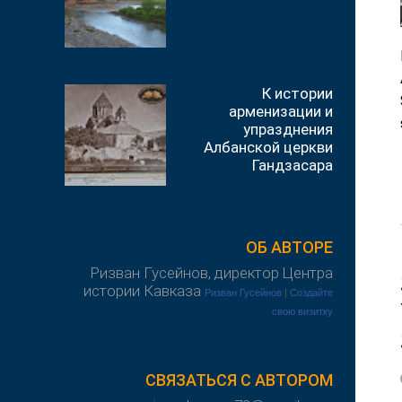
К истории
арменизации и
упразднения
Албанской церкви
Гандзасара
ОБ АВТОРЕ
Ризван Гусейнов, директор Центра
истории Кавказа
Ризван Гусейнов
|
Создайте
свою визитку
СВЯЗАТЬСЯ С АВТОРОМ