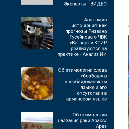
Эксперты - ВИДЕО
Анатомия
истощения: как
прогнозы Ризвана
Гусейнова о ЧВК
«Вагнер» и КСИР
реализуются на
практике - Анализ ИИ
Об этимологии слова
«бозбаш» в
азербайджанском
языке и его
отсутствии в
армянском языке
Об этимологии
названия реки Аракс/
Араз