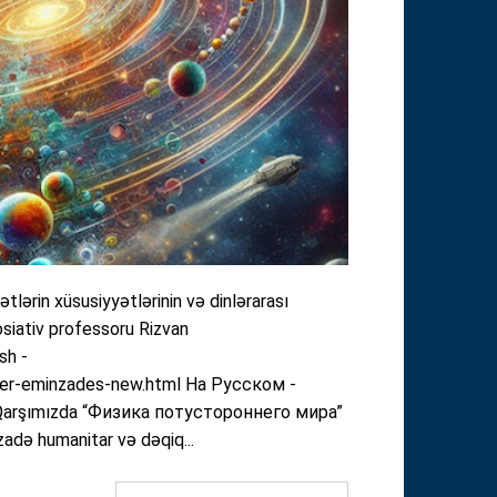
lərin xüsusiyyətlərinin və dinlərarası
siativ professoru Rizvan
sh -
zer-eminzades-new.html На Русском -
 Qarşımızda “Физика потустороннего мира”
nzadə humanitar və dəqiq...