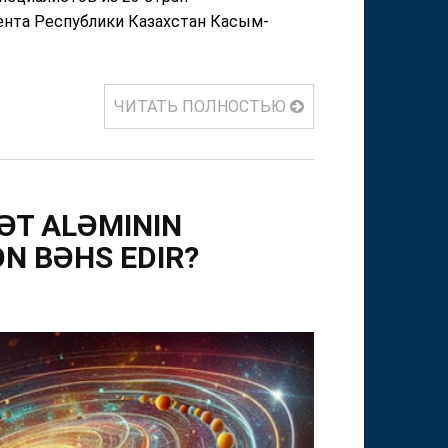
ента Республики Казахстан Касым-
ЧИТАТЬ ПОЛНОСТЬЮ
RƏT ALƏMININ
DƏN BƏHS EDIR?