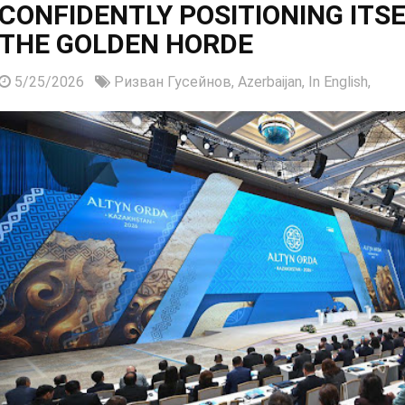
CONFIDENTLY POSITIONING ITSE
THE GOLDEN HORDE
5/25/2026
Ризван Гусейнов,
Azerbaijan,
In English,