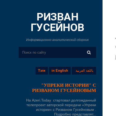
РИЗВАН
ГУСЕЙНОВ
Информационно-аналитический сборник
Тэги
in English
باللغة العربية
"УПРЕКИ ИСТОРИИ" С
РИЗВАНОМ ГУСЕЙНОВЫМ
На Azeri.Today стартовал долгожданный
телепроект авторской передачи «Упреки
истории» с Ризваном Гусейновым .
Подробно представлят...