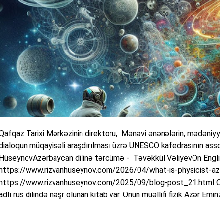
Qafqaz Tarixi Mərkəzinin direktoru, Mənəvi ənənələrin, mədəniyyət
dialoqun müqayisəli araşdırılması üzrə UNESCO kafedrasının asso
HüseynovAzərbaycan dilinə tərcümə - Təvəkkül VəliyevOn Engli
https://www.rizvanhuseynov.com/2026/04/what-is-physicist-a
https://www.rizvanhuseynov.com/2025/09/blog-post_21.html
adlı rus dilində nəşr olunan kitab var. Onun müəllifi fizik Azər Emi