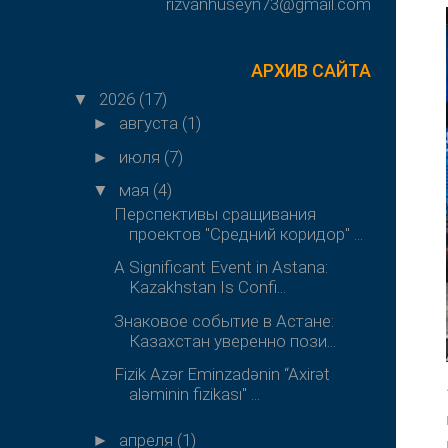
rizvanhuseyn73@gmail.com
АРХИВ САЙТА
2026
(17)
▼
августа
(1)
►
июля
(7)
►
мая
(4)
▼
Перспективы сращивания
проектов "Средний коридор" ...
A Significant Event in Astana:
Kazakhstan Is Confi...
Знаковое событие в Астане:
Казахстан уверенно пози...
Fizik Azər Eminzadənin “Axirət
aləminin fizikası" ...
апреля
(1)
►