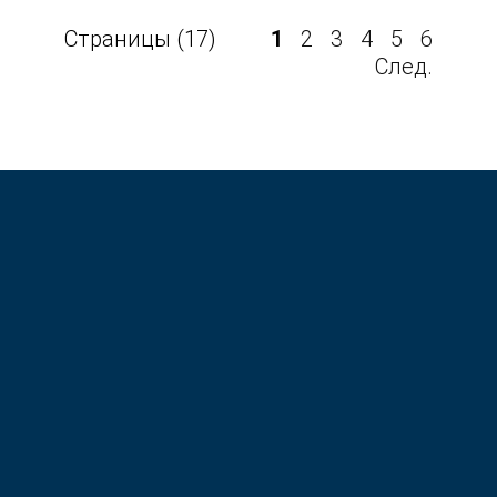
Страницы (17)
1
2
3
4
5
6
След.