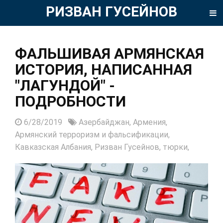
РИЗВАН ГУСЕЙНОВ
ФАЛЬШИВАЯ АРМЯНСКАЯ
ИСТОРИЯ, НАПИСАННАЯ
"ЛАГУНДОЙ" -
ПОДРОБНОСТИ
6/28/2019
Азербайджан,
Армения,
Армянский терроризм и фальсификации,
Кавказская Албания,
Ризван Гусейнов,
тюрки,