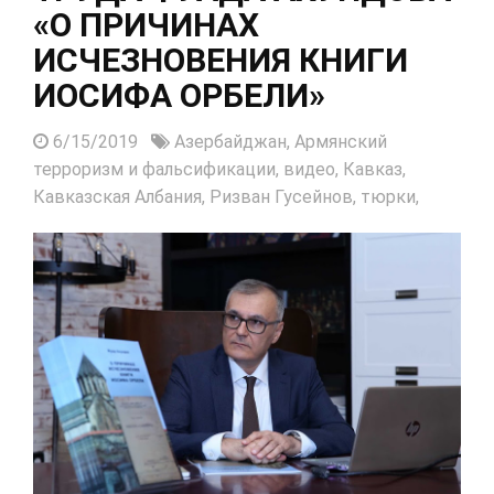
«О ПРИЧИНАХ
ИСЧЕЗНОВЕНИЯ КНИГИ
ИОСИФА ОРБЕЛИ»
6/15/2019
Азербайджан,
Армянский
терроризм и фальсификации,
видео,
Кавказ,
Кавказская Албания,
Ризван Гусейнов,
тюрки,