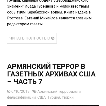
группы, кавалера Ордена "Азербайджанского
Знамени" Ибада Гусейнова и малоизвестным
событиям Карабахской войны. Книга издана в
Ростове. Евгений Михайлов является главным
редактором газеты...
ЧИТАТЬ ПОЛНОСТЬЮ
АРМЯНСКИЙ ТЕРРОР В
ГАЗЕТНЫХ АРХИВАХ США
– ЧАСТЬ 7
6/10/2019
Армянский терроризм и
фальсификации,
США,
Турция,
тюрки,