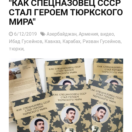
"КАК СПЕЦНАЗОВЕЦ СССР
СТАЛ ГЕРОЕМ ТЮРКСКОГО
МИРА"
6/12/2019
Азербайджан,
Армения,
видео,
Ибад Гусейнов,
Кавказ,
Карабах,
Ризван Гусейнов,
тюрки,