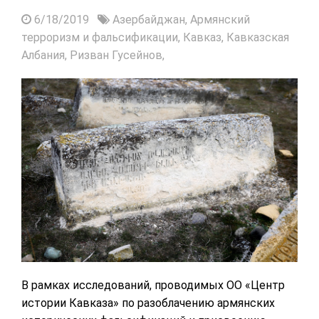
6/18/2019
Азербайджан,
Армянский
терроризм и фальсификации,
Кавказ,
Кавказская
Албания,
Ризван Гусейнов,
В рамках исследований, проводимых ОО «Центр
истории Кавказа» по разоблачению армянских