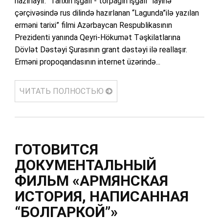
hazırlayır. “Tarixin işğalı - torpağın işğalı” layihə
çərçivəsində rus dilində hazırlanan “Lagunda”ilə yazılan
erməni tarixi” filmi Azərbaycan Respublikasının
Prezidenti yanında Qeyri-Hökumət Təşkilatlarına
Dövlət Dəstəyi Şurasının grant dəstəyi ilə reallaşır.
Erməni propoqandasının internet üzərində...
ЧИТАТЬ ПОЛНОСТЬЮ
ГОТОВИТСЯ
ДОКУМЕНТАЛЬНЫЙ
ФИЛЬМ «АРМЯНСКАЯ
ИСТОРИЯ, НАПИСАННАЯ
“БОЛГАРКОЙ”»