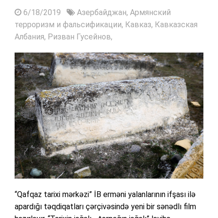
6/18/2019
Азербайджан,
Армянский
терроризм и фальсификации,
Кавказ,
Кавказская
Албания,
Ризван Гусейнов,
“Qafqaz tarixi mərkəzi” İB erməni yalanlarının ifşası ilə
apardığı təqdiqatları çərçivəsində yeni bir sənədlı film