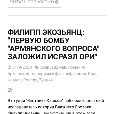
ЧИТАТЬ ПОЛНОСТЬЮ
ФИЛИПП ЭКОЗЬЯНЦ:
"ПЕРВУЮ БОМБУ
"АРМЯНСКОГО ВОПРОСА"
ЗАЛОЖИЛ ИСРАЭЛ ОРИ"
3/19/2020
Азербайджан,
Армения,
Армянский терроризм и фальсификации,
Иран,
Кавказ,
Россия,
Турция,
В студии "Вестника Кавказа" побывал известный
исследователь истории Ближнего Востока
Филипп Экозьянц, выпустивший в этом году