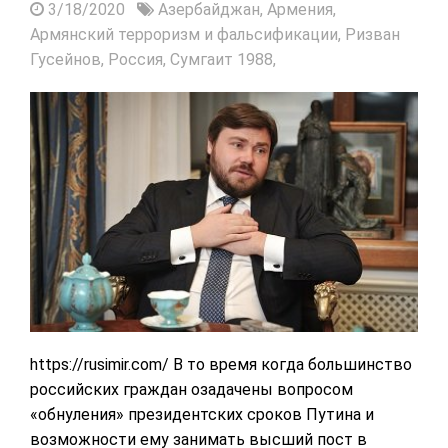
3/18/2020
Азербайджан,
Армения,
Армянский терроризм и фальсификации,
Ризван
Гусейнов,
Россия,
Сумгаит 1988,
https://rusimir.com/ В то время когда большинство
российских граждан озадачены вопросом
«обнуления» президентских сроков Путина и
возможности ему занимать высший пост в