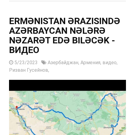
ERMƏNISTAN ƏRAZISINDƏ
AZƏRBAYCAN NƏLƏRƏ
NƏZARƏT EDƏ BILƏCƏK -
ВИДЕО
5/23/2023
Азербайджан,
Армения,
видео,
Ризван Гусейнов,