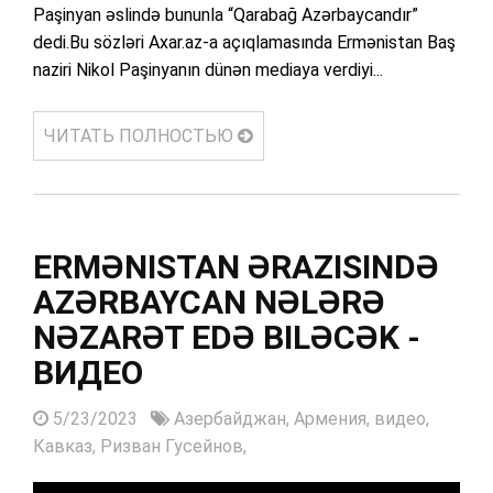
Paşinyan əslində bununla “Qarabağ Azərbaycandır”
dedi.Bu sözləri Axar.az-a açıqlamasında Ermənistan Baş
naziri Nikol Paşinyanın dünən mediaya verdiyi...
ЧИТАТЬ ПОЛНОСТЬЮ
ERMƏNISTAN ƏRAZISINDƏ
AZƏRBAYCAN NƏLƏRƏ
NƏZARƏT EDƏ BILƏCƏK -
ВИДЕО
5/23/2023
Азербайджан,
Армения,
видео,
Кавказ,
Ризван Гусейнов,