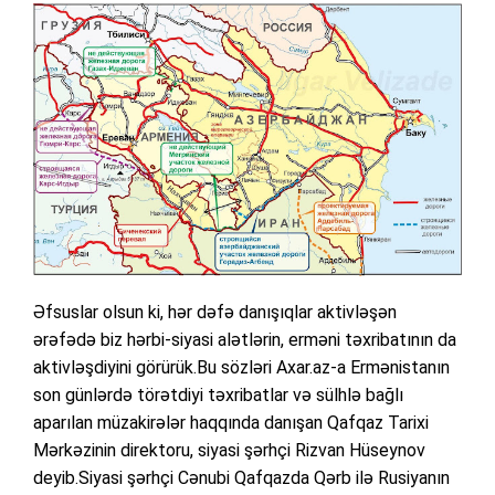
Əfsuslar olsun ki, hər dəfə danışıqlar aktivləşən
ərəfədə biz hərbi-siyasi alətlərin, erməni təxribatının da
aktivləşdiyini görürük.Bu sözləri Axar.az-a Ermənistanın
son günlərdə törətdiyi təxribatlar və sülhlə bağlı
aparılan müzakirələr haqqında danışan Qafqaz Tarixi
Mərkəzinin direktoru, siyasi şərhçi Rizvan Hüseynov
deyib.Siyasi şərhçi Cənubi Qafqazda Qərb ilə Rusiyanın