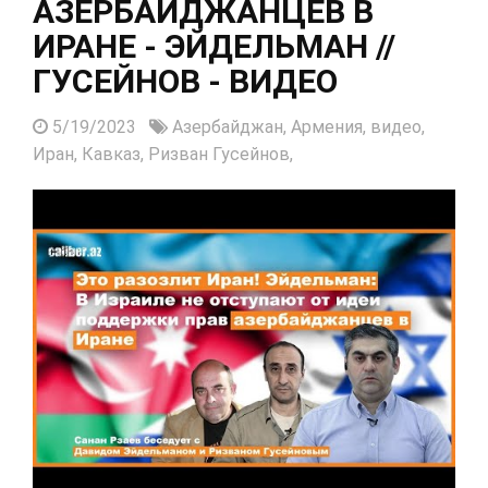
АЗЕРБАЙДЖАНЦЕВ В
ИРАНЕ - ЭЙДЕЛЬМАН //
ГУСЕЙНОВ - ВИДЕО
5/19/2023
Азербайджан,
Армения,
видео,
Иран,
Кавказ,
Ризван Гусейнов,