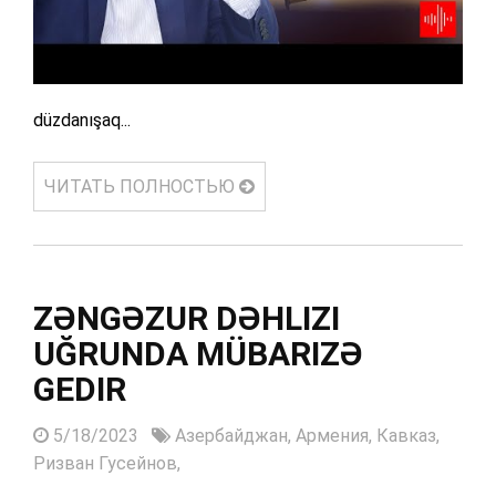
düzdanışaq...
ЧИТАТЬ ПОЛНОСТЬЮ
ZƏNGƏZUR DƏHLIZI
UĞRUNDA MÜBARIZƏ
GEDIR
5/18/2023
Азербайджан,
Армения,
Кавказ,
Ризван Гусейнов,