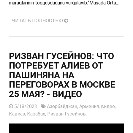
maraqlarının toqquşduğunu vurğulayıb:“Masada Orta...
ЧИТАТЬ ПОЛНОСТЬЮ
РИЗВАН ГУСЕЙНОВ: ЧТО
ПОТРЕБУЕТ АЛИЕВ ОТ
ПАШИНЯНА НА
ПЕРЕГОВОРАХ В МОСКВЕ
25 МАЯ? - ВИДЕО
5/18/2023
Азербайджан,
Армения,
видео,
Кавказ,
Карабах,
Ризван Гусейнов,