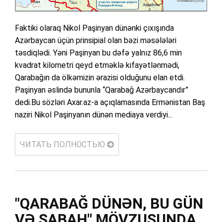
Faktiki olaraq Nikol Paşinyan dünənki çıxışında
Azərbaycan üçün prinsipial olan bəzi məsələləri
təsdiqlədi. Yəni Paşinyan bu dəfə yalnız 86,6 min
kvadrat kilometri qeyd etməklə kifayətlənmədi,
Qarabağın da ölkəmizin ərazisi olduğunu elan etdi.
Paşinyan əslində bununla “Qarabağ Azərbaycandır”
dedi.Bu sözləri Axar.az-a açıqlamasında Ermənistan Baş
naziri Nikol Paşinyanın dünən mediaya verdiyi...
ЧИТАТЬ ПОЛНОСТЬЮ
"QARABAĞ DÜNƏN, BU GÜN
VƏ SABAH" MÖVZUSUNDA