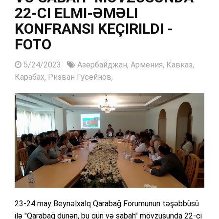
22-CI ELMI-ƏMƏLI
KONFRANSI KEÇIRILDI -
FOTO
5/24/2023
Азербайджан,
Армения,
Кавказ,
Карабах,
Ризван Гусейнов,
23-24 may Beynəlxalq Qarabağ Forumunun təşəbbüsü
ilə "Qarabağ dünən, bu gün və sabah" mövzusunda 22-ci