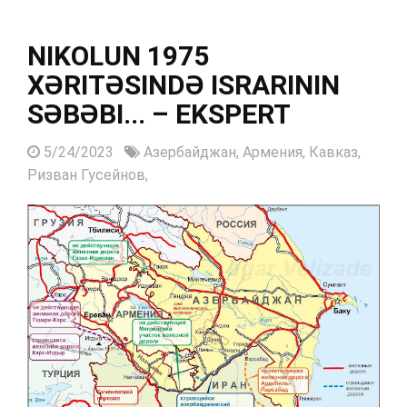
NIKOLUN 1975
XƏRITƏSINDƏ ISRARININ
SƏBƏBI... – EKSPERT
5/24/2023
Азербайджан,
Армения,
Кавказ,
Ризван Гусейнов,