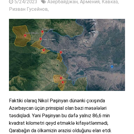
5/24/2023
Азербайджан,
Армения,
Кавказ,
Ризван Гусейнов,
Faktiki olaraq Nikol Paşinyan dünənki çıxışında
Azərbaycan üçün prinsipial olan bəzi məsələləri
təsdiqlədi. Yəni Paşinyan bu dəfə yalnız 86,6 min
kvadrat kilometri qeyd etməklə kifayətlənmədi,
Qarabağın da ölkəmizin ərazisi olduğunu elan etdi.