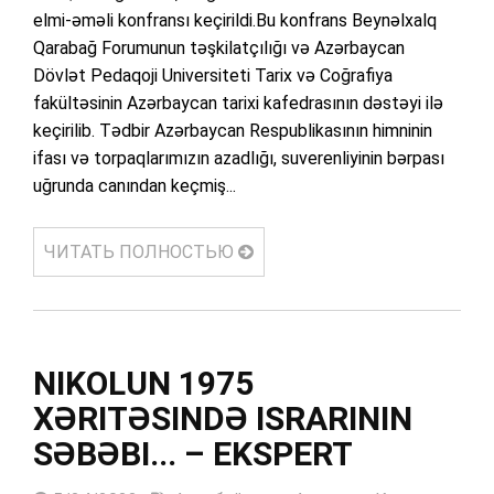
elmi-əməli konfransı keçirildi.Bu konfrans Beynəlxalq
Qarabağ Forumunun təşkilatçılığı və Azərbaycan
Dövlət Pedaqoji Universiteti Tarix və Coğrafiya
fakültəsinin Azərbaycan tarixi kafedrasının dəstəyi ilə
keçirilib. Tədbir Azərbaycan Respublikasının himninin
ifası və torpaqlarımızın azadlığı, suverenliyinin bərpası
uğrunda canından keçmiş...
ЧИТАТЬ ПОЛНОСТЬЮ
NIKOLUN 1975
XƏRITƏSINDƏ ISRARININ
SƏBƏBI... – EKSPERT