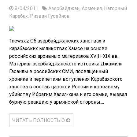
8/04/2011
Азербайджан,
Армения,
Нагорный
Карабах,
Ризван Гусейнов,
1news.az Об азербайджанских ханствах и
карабахских меликствах Хамсе на основе
российских архивных материалов XVIII-XIX вв.
Материал азербайджанского историка Джамиля
Гасанлы в российских СМИ, посвященный
хронике и перипетиям вступления Карабахского
ханства в состав царской России и кровавому
убийству Ибрагим Халил-хана и его семьи, вызвал
бурную реакцию у армянской стороны....
ЧИТАТЬ ПОЛНОСТЬЮ