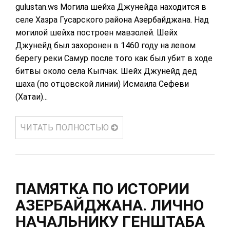
gulustan.ws Могила шейха Джунейда находится в
селе Хазра Гусарского района Азербайджана. Над
могилой шейха построен мавзолей. Шейх
Джунейд был захоронен в 1460 году на левом
берегу реки Самур после того как был убит в ходе
битвы около села Кыпчак. Шейх Джунейд дед
шаха (по отцовской линии) Исмаила Сефеви
(Хатаи)...
ЧИТАТЬ ПОЛНОСТЬЮ
ПАМЯТКА ПО ИСТОРИИ
АЗЕРБАЙДЖАНА. ЛИЧНО
НАЧАЛЬНИКУ ГЕНШТАБА