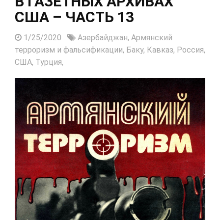
В ГАЗЕТНЫХ АРХИВАХ
США – ЧАСТЬ 13
1/25/2020
Азербайджан,
Армянский
терроризм и фальсификации,
Баку,
Кавказ,
Россия,
США,
Турция,