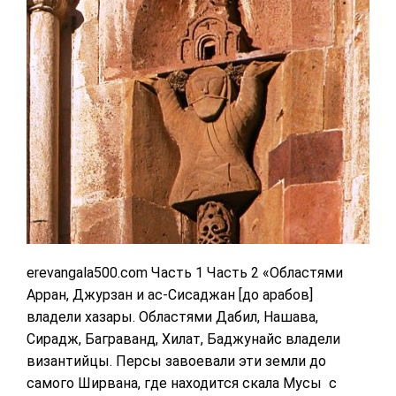
erevangala500.com Часть 1 Часть 2 «Областями
Арран, Джурзан и ас-Сисаджан [до арабов]
владели хазары. Областями Дабил, Нашава,
Сирадж, Баграванд, Хилат, Баджунайс владели
византийцы. Персы завоевали эти земли до
самого Ширвана, где находится скала Мусы с