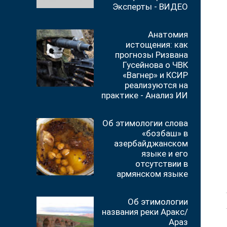
Эксперты - ВИДЕО
Анатомия
истощения: как
прогнозы Ризвана
Гусейнова о ЧВК
«Вагнер» и КСИР
реализуются на
практике - Анализ ИИ
Об этимологии слова
«бозбаш» в
азербайджанском
языке и его
отсутствии в
армянском языке
Об этимологии
названия реки Аракс/
Араз