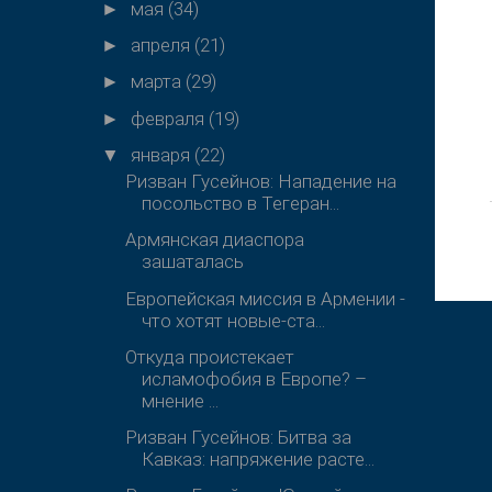
мая
(34)
►
апреля
(21)
►
марта
(29)
►
февраля
(19)
►
января
(22)
▼
Ризван Гусейнов: Нападение на
посольство в Тегеран...
Армянская диаспора
зашаталась
Европейская миссия в Армении -
что хотят новые-ста...
Откуда проистекает
исламофобия в Европе? –
мнение ...
Ризван Гусейнов: Битва за
Кавказ: напряжение расте...