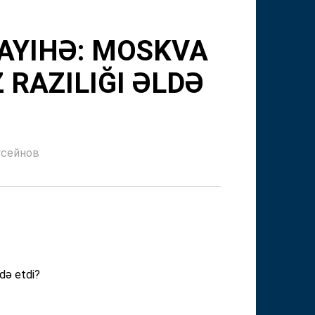
LAYIHƏ: MOSKVA
Z RAZILIĞI ƏLDƏ
усейнов
ldə etdi?