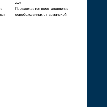
2025
ие
Продолжается восстановление
вы»
освобожденных от армянской
ории
оккупации территорий. Особое
внимание