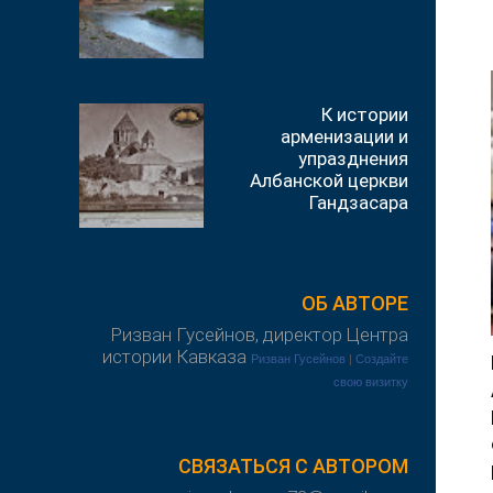
К истории
арменизации и
упразднения
Албанской церкви
Гандзасара
ОБ АВТОРЕ
Ризван Гусейнов, директор Центра
истории Кавказа
Ризван Гусейнов
|
Создайте
свою визитку
СВЯЗАТЬСЯ С АВТОРОМ