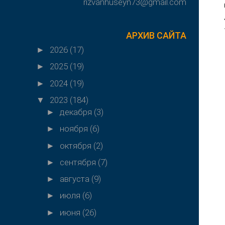
rizvanhuseyn73@gmail.com
АРХИВ САЙТА
2026
(17)
►
2025
(19)
►
2024
(19)
►
2023
(184)
▼
декабря
(3)
►
ноября
(6)
►
октября
(2)
►
сентября
(7)
►
августа
(9)
►
июля
(6)
►
июня
(26)
►