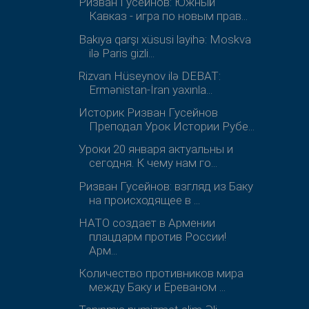
Ризван Гусейнов: Южный
Кавказ - игра по новым прав...
Bakıya qarşı xüsusi layihə: Moskva
ilə Paris gizli...
Rizvan Hüseynov ilə DEBAT:
Ermənistan-İran yaxınla...
Историк Ризван Гусейнов
Преподал Урок Истории Рубе...
Уроки 20 января актуальны и
сегодня. К чему нам го...
Ризван Гусейнов: взгляд из Баку
на происходящее в ...
НАТО создает в Армении
плацдарм против России!
Арм...
Количество противников мира
между Баку и Ереваном ...