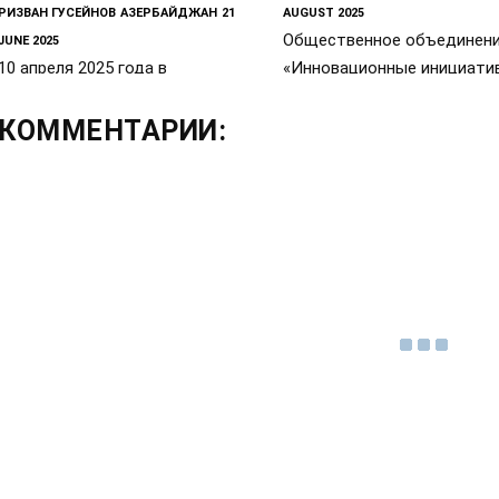
РИЗВАН ГУСЕЙНОВ
АЗЕРБАЙДЖАН
21
AUGUST 2025
Общественное объединен
JUNE 2025
10 апреля 2025 года в
«Инновационные инициати
Ватиканском Григорианском
совместно с Центром ист
Папском Университете Святого
Кавказа при
КОММЕНТАРИИ:
Престола проходит XII