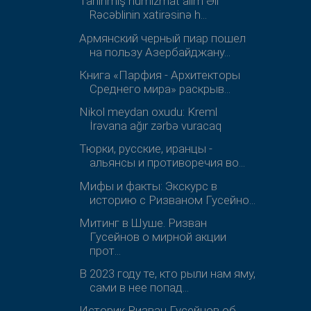
Tanınmış numizmat alim Əli
Rəcəblinin xatirəsinə h...
Армянский черный пиар пошел
на пользу Азербайджану...
Книга «Парфия - Архитекторы
Среднего мира» раскрыв...
Nikol meydan oxudu: Kreml
İrəvana ağır zərbə vuracaq
Тюрки, русские, иранцы -
альянсы и противоречия во...
Мифы и факты: Экскурс в
историю с Ризваном Гусейно...
Митинг в Шуше. Ризван
Гусейнов о мирной акции
прот...
В 2023 году те, кто рыли нам яму,
сами в нее попад...
Историк Ризван Гусейнов об