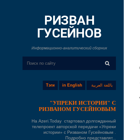
РИЗВАН
ГУСЕЙНОВ
Информационно-аналитический сборник
Тэги
in English
باللغة العربية
"УПРЕКИ ИСТОРИИ" С
РИЗВАНОМ ГУСЕЙНОВЫМ
На Azeri.Today стартовал долгожданный
телепроект авторской передачи «Упреки
истории» с Ризваном Гусейновым .
Подробно представлят...