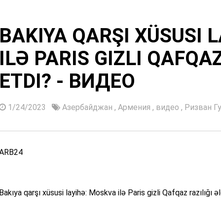
BAKIYA QARŞI XÜSUSI 
ILƏ PARIS GIZLI QAFQA
ETDI? - ВИДЕО
1/24/2023
Азербайджан
,
Армения
,
видео
,
Ризван Г
ARB24
Bakıya qarşı xüsusi layihə: Moskva ilə Paris gizli Qafqaz razılığı ə