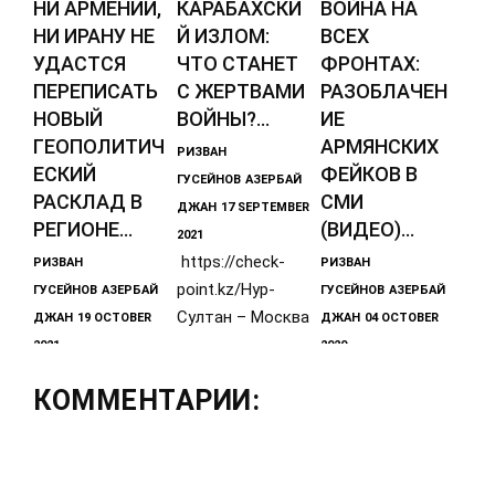
НИ АРМЕНИИ,
КАРАБАХСКИ
ВОЙНА НА
НИ ИРАНУ НЕ
Й ИЗЛОМ:
ВСЕХ
УДАСТСЯ
ЧТО СТАНЕТ
ФРОНТАХ:
ПЕРЕПИСАТЬ
С ЖЕРТВАМИ
РАЗОБЛАЧЕН
НОВЫЙ
ВОЙНЫ?...
ИЕ
ГЕОПОЛИТИЧ
АРМЯНСКИХ
РИЗВАН
ЕСКИЙ
ФЕЙКОВ В
ГУСЕЙНОВ
АЗЕРБАЙ
РАСКЛАД В
СМИ
ДЖАН
17 SEPTEMBER
РЕГИОНЕ...
(ВИДЕО)...
2021
https://check-
РИЗВАН
РИЗВАН
point.kz/Нур-
ГУСЕЙНОВ
АЗЕРБАЙ
ГУСЕЙНОВ
АЗЕРБАЙ
Султан – Москва
ДЖАН
19 OCTOBER
ДЖАН
04 OCTOBER
–
2021
2020
Ни Армении, ни
АстраханьАвтор:
БАКУ /Trend/ -
КОММЕНТАРИИ:
Ирану не
Игорь ХенРизван
Очередной
удастся
Гусейнов: «В
выпуск
переписать
авторского
новый
проекта