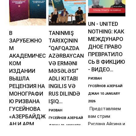
UN - UNITED
NOTHING: КАК
В
TANINMIŞ
МЕЖДУНАРО
ЗАРУБЕЖНО
TARIXÇININ
ДНОЕ ПРАВО
М
“QAFQAZDA
ПРЕВРАТИЛО
АКАДЕМИЧЕС
AZƏRBAYCAN
СЬ В ФИКЦИЮ
КОМ
VƏ ERMƏNI
- ВИДЕО...
ИЗДАНИИ
MƏSƏLƏSI”
ВЫШЛА
ADLI KITABI
РИЗВАН
РЕЦЕНЗИЯ НА
INGILIS VƏ
ГУСЕЙНОВ
АЗЕРБАЙ
МОНОГРАФИ
RUS DILINDƏ
ДЖАН
10 JANUARY
Ю РИЗВАНА
IŞIQ...
2026
ГУСЕЙНОВА
Представляем
РИЗВАН
«АЗЕРБАЙДЖ
вам стрим
ГУСЕЙНОВ
АЗЕРБАЙ
АН И АРМ...
Руслана Айсина и
ДЖАН
21 JANUARY
Ризвана
РИЗВАН
2026