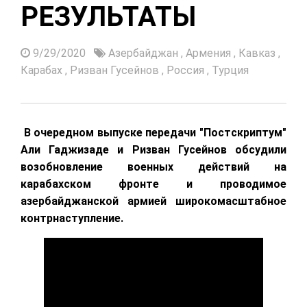
РЕЗУЛЬТАТЫ
9/29/2020
Азербайджан
,
Армения
,
Кавказ
,
Карабах
,
Ризван Гусейнов
,
Россия
,
Турция
В очередном выпуске передачи "Постскриптум"
Али Гаджизаде и Ризван Гусейнов обсудили
возобновление военных действий на
карабахском фронте и проводимое
азербайджанской армией широкомасштабное
контрнаступление.