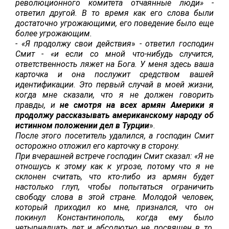
революционного комитета отчаянные люди» -
ответил другой. В то время как его слова были
достаточно угрожающими, его поведение было еще
более угрожающим.
- «Я продолжу свои действия
»
- ответил господин
Смит - «и если со мной что-нибудь случится,
ответственность ляжет на Бога. У меня здесь ваша
карточка и она послужит средством вашей
идентификации. Это первый случай в моей жизни,
когда мне сказали, что я не должен говорить
правды, и
не смотря на всех армян Америки я
продолжу рассказывать американскому народу об
истинном положении дел в Турции
».
После этого посетитель удалился, а господин Смит
осторожно отложил его карточку в сторону.
При вчерашней встрече господин Смит сказал: «Я не
отношусь к этому как к угрозе, потому что я не
склонен считать, что кто-либо из армян будет
настолько глуп, чтобы попытаться ограничить
свободу слова в этой стране. Молодой человек,
который приходил ко мне, признался, что он
покинул Константинополь, когда ему было
четырнадцать лет и абсолютно не посвящен в то,