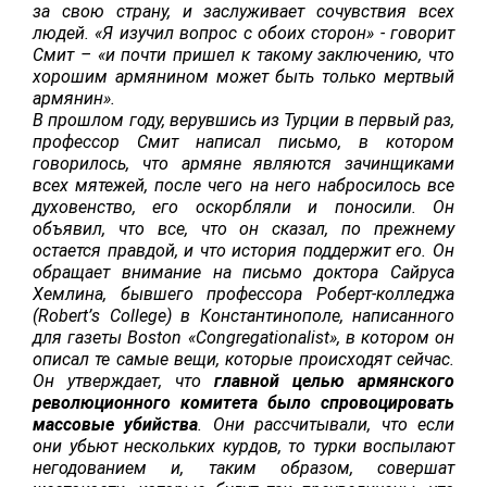
за свою страну, и заслуживает сочувствия всех
людей. «Я изучил вопрос с обоих сторон» - говорит
Смит – «и почти пришел к такому заключению, что
хорошим армянином может быть только мертвый
армянин».
В прошлом году, верувшись из Турции в первый раз,
профессор Смит написал письмо, в котором
говорилось, что армяне являются зачинщиками
всех мятежей, после чего на него набросилось все
духовенство, его оскорбляли и поносили. Он
объявил, что все, что он сказал, по прежнему
остается правдой, и что история поддержит его. Он
обращает внимание на письмо доктора Сайруса
Хемлина, бывшего профессора Роберт-колледжа
(
Robert
’
s
College
) в Константинополе, написанного
для газеты
Boston
«
Congregationalist
», в котором он
описал те самые вещи, которые происходят сейчас.
Он утверждает, что
главной целью армянского
революционного комитета было спровоцировать
массовые убийства
. Они рассчитывали, что если
они убьют нескольких курдов, то турки воспылают
негодованием и, таким образом, совершат