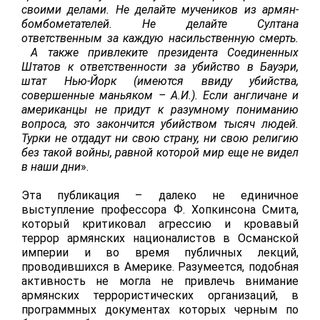
своими делами. Не делайте мучеников из армян-
бомбометателей. Не делайте Султана
ответственным за каждую насильственную смерть.
А также привлеките президента Соединенных
Штатов к ответственности за убийство в Бауэри,
штат Нью-Йорк (имеются ввиду убийства,
совершенные маньяком – А.И.). Если англичане и
американцы не придут к разумному пониманию
вопроса, это закончится убийством тысяч людей.
Турки не отдадут ни свою страну, ни свою религию
без такой войны, равной которой мир еще не видел
в наши дни
».
Эта публикация – далеко не единичное
выступление профессора Ф. Хопкинсона Смита,
который критиковал агрессию и кровавый
террор армянских националистов в Османской
империи и во время публичных лекций,
проводившихся в Америке. Разумеется, подобная
активность не могла не привлечь внимание
армянских террористических организаций, в
программных документах которых черным по