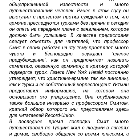
общепризнанной известности и много
путешествовавший человек. Ранее в этом году он
выступил с протестом против суждений о том, что
армяне преследуются турками без причин и сегодня
он опять на переднем плане с заявлением, которое
должно быть услышано. В качестве предисловия
следует отметить для читателей, что профессор
Смит в своих работах на эту тему проявляет много
чувств и беспощадно осуждает "слепое
предубеждение", как он предпочитает называть
симпатию, оказанную армянину, и критику, которой
подвергся турок. Газета
New
York
Herald
постоянно
утверждает, что христиане-армяне так же виновны,
как и турки и её собственный корреспондент Уитман
предоставил информацию, на которой она
основывает это утверждение. Она опубликовала
также большое интервью с профессором Смитом,
краткий обзор которого мы представляем здесь
для читатаелей
Record-Union
.
В последнее время господин Смит много
путешествовал по Турции: жил с людьми в лагерях
и домах, свободно общался со всеми классами, а