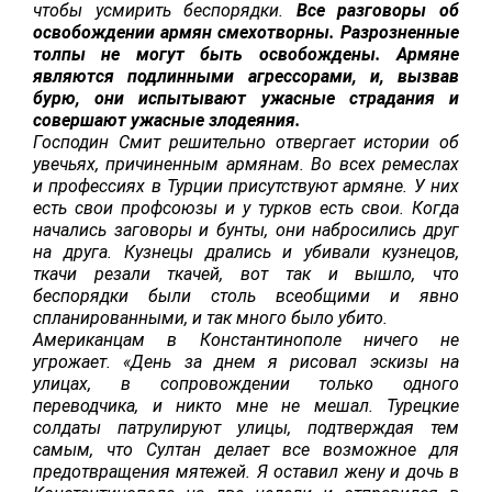
чтобы усмирить беспорядки.
Все разговоры об
освобождении армян смехотворны. Разрозненные
толпы не могут быть освобождены. Армяне
являются подлинными агрессорами, и, вызвав
бурю, они испытывают ужасные страдания и
совершают ужасные злодеяния.
Господин Смит решительно отвергает истории об
увечьях, причиненным армянам. Во всех ремеслах
и профессиях в Турции присутствуют армяне. У них
есть свои профсоюзы и у турков есть свои. Когда
начались заговоры и бунты, они набросились друг
на друга. Кузнецы дрались и убивали кузнецов,
ткачи резали ткачей, вот так и вышло, что
беспорядки были столь всеобщими и явно
спланированными, и так много было убито.
Американцам в Константинополе ничего не
угрожает. «День за днем я рисовал эскизы на
улицах, в сопровождении только одного
переводчика, и никто мне не мешал. Турецкие
солдаты патрулируют улицы, подтверждая тем
самым, что Султан делает все возможное для
предотвращения мятежей. Я оставил жену и дочь в