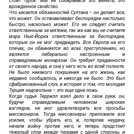
стоит турок. Мы не собираемся это менять, это
врожденное свойство.
Что касается обязанностей Султана – он делает все,
что может. Он останавливает беспорядки настолько
быстро, насколько может. Его не следует считать
ответственным за мятежи, так же как вы не считаете
мэра Нью-Йорка ответственным за беспорядки,
которые он не мог предвидеть. Вся Европа на его
плечах; он обвиняется во всех преступлениях, но
является либерально настроенным и
справедливым монархом. Он требует преданности
от своего народа, и она у него есть во всей полноте.
Не было никакого покушения на его жизнь, как
недавно сообщалось, и никогда не было. Это был
сфабрикованный слух, и история о том, что молодая
Турция недовольна – это еще одна ложь.
Когда судья Террилл взял дело в свои руки, он,
будучи справедливым человеком широких
взглядов, не мог удовлетворить все просьбы
миссионеров. Тогда миссионеры приложили все
усилия, чтобы убрать его, и, потерпев неудачу,
начали войну против него, и теперь предстоит
тяжелый спор между турками с одной стороны, и