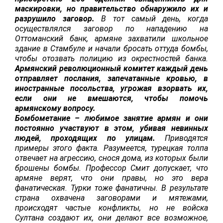
маскировки, но правительство обнаружило их и
разрушило заговор.
В тот самый день, когда
осуществлялся заговор по нападению на
Оттоманский банк, армяне захватили школьное
здание в Стамбуле и начали бросать оттуда бомбы,
чтобы отозвать полицию из окрестностей банка.
Армянский революционный комитет каждый день
отправляет послания, запечатанные кровью, в
иностранные посольства, угрожая взорвать их,
если они не вмешаются, чтобы помочь
армянскому вопросу.
Бомбометание – любимое занятие армян и они
постоянно участвуют в этом, убивая невинных
людей, проходящих по улицам.
Приводятся
примеры этого факта. Разумеется, турецкая толпа
отвечает на агрессию, снося дома, из которых были
брошены бомбы. Профессор Смит допускает, что
армяне верят, что они правы, но это вера
фанатическая. Турки тоже фанатичны. В результате
страна охвачена заговорами и мятежами,
происходят частые конфликты, но не войска
Султана создают их, они делают все возможное,