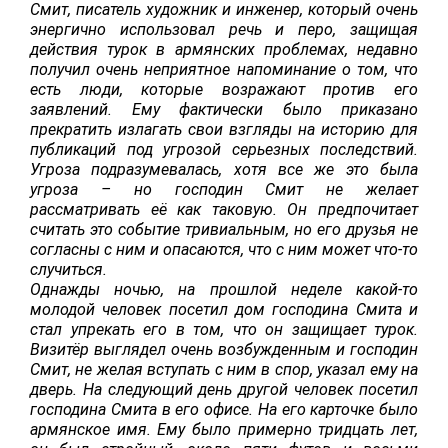
Смит, писатель художник и инженер, который очень
энергично использовал речь и перо, защищая
действия турок в армянских проблемах, недавно
получил очень неприятное напоминание о том, что
есть люди, которые возражают против его
заявлений. Ему фактически было приказано
прекратить излагать свои взгляды на историю для
публикаций под угрозой серьезных последствий.
Угроза подразумевалась, хотя все же это была
угроза – но господин Смит не желает
рассматривать её как таковую. Он предпочитает
считать это событие тривиальным, но его друзья не
согласны с ним и опасаются, что с ним может что-то
случиться.
Однажды ночью, на прошлой неделе какой-то
молодой человек посетил дом господина Смита и
стал упрекать его в том, что он защищает турок.
Визитёр выглядел очень возбужденным и господин
Смит, не желая вступать с ним в спор, указал ему на
дверь. На следующий день другой человек посетил
господина Смита в его офисе. На его карточке было
армянское имя. Ему было примерно тридцать лет,