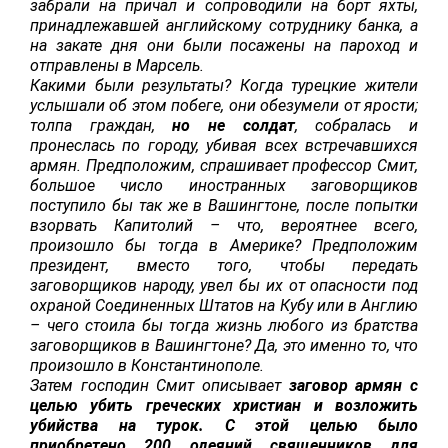
забрали на причал и сопроводили на борт яхты,
принадлежавшей английскому сотруднику банка, а
на закате дня они были посажены на пароход и
отправлены в Марсель.
Какими были результаты? Когда турецкие жители
услышали об этом побеге, они обезумели от ярости;
толпа граждан,
но не солдат
, собралась и
пронеслась по городу, убивая всех встречавшихся
армян. Предположим, спрашивает профессор Смит,
большое число иностранных заговорщиков
поступило бы так же в Вашингтоне, после попытки
взорвать Капитолий – что, вероятнее всего,
произошло бы тогда в Америке? Предположим
президент, вместо того, чтобы передать
заговорщиков народу, увел бы их от опасности под
охраной Соединенных Штатов на Кубу или в Англию
– чего стоила бы тогда жизнь любого из братства
заговорщиков в Вашингтоне? Да, это именно то, что
произошло в Константинополе.
Затем господин Смит описывает
заговор армян с
целью убить греческих христиан и возложить
убийства на турок. С этой целью было
приобретено 200 одеяний священников для