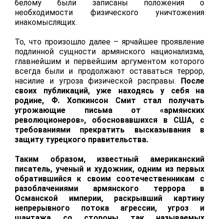
белому были записаны положения о
необходимости физического уничтожения
инакомыслящих.
То, что произошло далее – ярчайшее проявление
подлинной сущности армянского национализма,
главнейшим и первейшим аргументом которого
всегда были и продолжают оставаться террор,
насилие и угроза физической расправы.
После
своих публикаций, уже находясь у себя на
родине, Ф. Хопкинсон Смит стал получать
угрожающие письма от «армянских
революционеров», обосновавшихся в США, с
требованиями прекратить высказывания в
защиту турецкого правительства.
Таким образом, известный американский
писатель, ученый и художник, одним из первых
обратившийся к своим соотечественникам с
разоблачениями армянского террора в
Османской империи, раскрывший картину
непрерывного потока агрессии, угроз и
шантажа со стороны так называемых