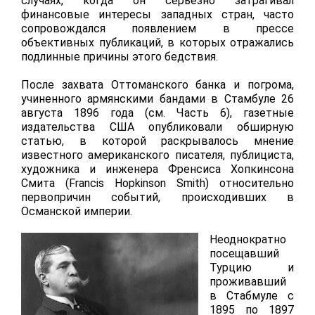
случаях, когда он серьёзно затрагивал
финансовые интересы западных стран, часто
сопровождался появлением в прессе
объективных публикаций, в которых отражались
подлинные причины этого бедствия.
После захвата Оттоманского банка и погрома,
учиненного армянскими бандами в Стамбуле 26
августа 1896 года (см. Часть 6), газетные
издательства США опубликовали обширную
статью, в которой раскрывалось мнение
известного американского писателя, публициста,
художника и инженера Френсиса Хопкинсона
Смита (Francis Hopkinson Smith) относительно
первопричин событий, происходивших в
Османской империи.
Неоднократно
посещавший
Турцию и
проживавший
в Стабмуле с
1895 по 1897