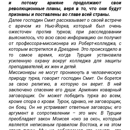
и потому армяне продолжают свои
революционные планы, веря в то, что они будут
признаны и поставлены во главе всей страны.
Далее господин Смит рассказывает о своей встрече
с врачом из Нью-Йорка, который был очень
ожесточен против турков; при расследовании
выяснилось, что всю свою информацию он получил
от профессора-миссионера из Роберт-колледжа, с
которым встретился в Дрездене. Это происходило в
то самое время, когда Турция установила
усиленную охрану вокруг колледжа для защиты
преподавателей, их жен и детей.
Миссионеры не могут проникнуть в человеческую
природу турка, говорит господин Смит. Он борется
за свою религию, в которую он верит. В ней
заключено спасение его души. Армянин коварный
заговорщик. Он может победить турка во всем,
кроме спора о крови. Турок, однако, не заговорщик,
он боец. Он не устраивает ответные заговоры; его
аргумент в сопротивлении – это меч. В Турции
преобладает закон Моисея «око за око», который
является неписаным правилом Востока, и на этом