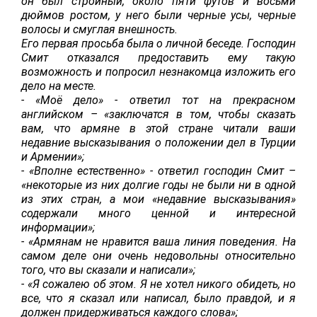
он был стройный, около пяти футов и восьми
дюймов ростом, у него были черные усы, черные
волосы и смуглая внешность.
Его первая просьба была о личной беседе. Господин
Смит отказался предоставить ему такую
возможность и попросил незнакомца изложить его
дело на месте.
- «Моё дело» - ответил тот на прекрасном
английском – «заключатся в том, чтобы сказать
вам, что армяне в этой стране читали ваши
недавние высказывания о положении дел в Турции
и Армении»;
- «Вполне естественно» - ответил господин Смит –
«некоторые из них долгие годы не были ни в одной
из этих стран, а мои «недавние высказывания»
содержали много ценной и интересной
информации»;
- «Армянам не нравится ваша линия поведения. На
самом деле они очень недовольны относительно
того, что вы сказали и написали»;
- «Я сожалею об этом. Я не хотел никого обидеть, но
все, что я сказал или написал, было правдой, и я
должен придерживаться каждого слова»;