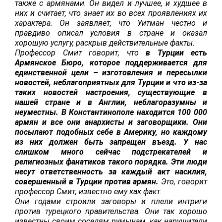
также с армянами. Он видел и лучшее, и худшее в
них и считает, что знает их во всех проявлениях их
характера.
Он заявляет, что Уитман честно и
правдиво описал условия в стране и оказал
хорошую услугу, раскрыв действительные факты.
Профессор Смит говорит, что
в Турции есть
Армянское Бюро, которое поддерживается для
единственной цели – изготовления и пересылки
новостей, неблагоприятных для Турции и что из-за
таких новостей настроения, существующие в
нашей стране и в Англии, неблагоразумны и
неуместны. В Константинополе находится 100 000
армян и все они анархисты и заговорщики. Они
посылают подобных себе в Америку, но каждому
из них должен быть запрещен въезд. У нас
слишком много сейчас подстрекателей и
религиозных фанатиков такого порядка. Эти люди
несут ответственность за каждый акт насилия,
совершенный в Турции против армян.
Это, говорит
профессор Смит, известно ему как факт.
Они годами строили заговоры и плели интриги
против турецкого правительства. Они так хорошо
известны своим соседям румынам, как нарушители