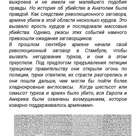
выкроена и не имела ни малейшего подобия
правды. Но история об убийстве в Анатолии была
правдой. Как следствие революционного заговора,
армяне убили в этой области несколько курдов. Это
вызвало ярость курдов и последовали массовые
убийства. Однако, ужасы этих событий намного
превзошли ожидания заговорщиков.
В прошлом сентябре армяне начали свой
революционный заговор в Стамбуле, чтобы
вызвать негодование турков, и они в этом
преуспели. Под предлогом предъявления петиции
турецкому правительству они открыли огонь по
полиции, турки ответили, их страсти разгорелись и
они пошли дальше, чем могли бы пойти более
хладнокровные англосаксы.
Когда шестьсот или
семьсот турков и армян было убито, вся Европа и
Америка были охвачены возмущением, которое
коварно поддерживалось армянами
».