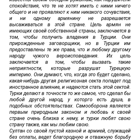
спокойствия, что те не хотят иметь с ними ничего
общего и не проявляют к ним никакого сочувствия,
и ни одному армянину не разрешается
высаживаться в этой стране. Цель армян не
имеющих своей собственной страны, заключается в
том, чтобы получить владения в Турции. Они
прирожденные заговорщики, но в Турции им
предоставлены те же права, что и любому другому
народу чужого вероисповедания. Их цель
заключается в том, чтобы вызвать такие
неприятности, которые разрушат Турецкую
империю. Они думают, что, когда это будет сделано,
какая-нибудь другая религиозная секта попадет под
иностранное влияние, и надеются стать этой сектой.
Турки делают в точности то же самое, что сделал бы
любой другой народ, у которго есть душа, в
подобных обстоятельствах. Самооборона является
первым природным законом и любовь к своей
стране очень близка к нему, и турки любят свою
страну также, как мы любим свою.
Султан со своей пустой казной и армией, служащей
без оплаты, ведет благородную и отважную борьбу