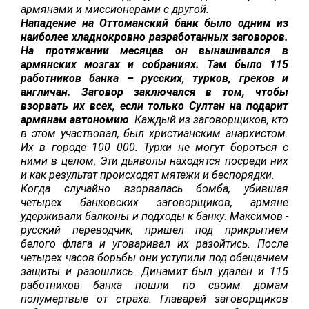
армянами и миссионерами с другой.
Нападение на Оттоманский банк было одним из
наиболее хладнокровно разработанных заговоров.
На протяжении месяцев он вынашивался в
армянских мозгах и собраниях. Там было 115
работников банка – русских, турков, греков и
англичан. Заговор заключался в том, чтобы
взорвать их всех, если только Султан на подарит
армянам автономию
. Каждый из заговорщиков, кто
в этом участвовал, был христианским анархистом.
Их в городе 100 000. Турки не могут бороться с
ними в целом. Эти дьяволы находятся посреди них
и как результат происходят мятежи и беспорядки.
Когда случайно взорвалась бомба, убившая
четырех банковских заговорщиков, армяне
удерживали балконы и подходы к банку
.
Максимов -
русский переводчик, пришел под прикрытием
белого флага и уговаривал их разойтись. После
четырех часов борьбы они уступили под обещанием
защиты и разошлись. Динамит был удален и 115
работников банка пошли по своим домам
полумертвые от страха. Главарей заговорщиков