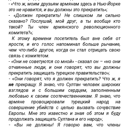
- «Что ж, моим друзьям армянам здесь в Нью-Йорке
это не нравится, и вы должны это прекратить»;
- «Должен прекратить! Не слишком ли сильно
сказано? Послушай, мой друг, а ты вообще кто
такой? Ты член армянского революционного
комитета?»;
К этому времени посетитель был вне себя от
ярости, и его голос напоминал больше рычание,
чем что-либо другое, когда он стал отрицать свою
связь с комитетом.
- «Они не советуются со мной» - сказал он – «но они
отчаянные люди, и они говорят, что вы должны
прекратить защищать турецкое правительство»;
- «
Они говорят, что я должен прекратить? Что ж, я
не
прекращу. Я знаю, что Султан человек широких
взглядов и с большим сердцем, заполненным
любовью к своим соотечественникам. Я знаю, что
армяне провоцировали турецкий народ на
совершение убийств с целью вызвать сочувствие
Европы. Мне это известно и зная об этом я буду
продолжать защищать Султана и его народ
»;
- «
Вы не должны! Я говорю вам, что члены