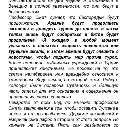
Константинополе на две недели и отправился в
Венецию в полной уверенности, что они будут в
безопасности».
Профессор Смит думает, что беспорядки будут
продолжаться.
Армяне будут продолжать
заговоры и доводить турков до ярости, и затем
толпы вновь будут собираться и битва будет
продолжена.
«
Я ожидаю в любой момент
услышать о попытках взорвать посольства или
турецкие школы, и затем армяне будут спешить с
новостями, чтобы поднять мир против турок.
Более половины публичных учреждений в Турции
принадлежит христианам. Не похоже на то, что
султан нелиберален или враждебно относится к
христианам. Ведь земля, на которой стоит Роберт-
колледж была подарена Султаном», и большую
часть оплаты для его основания и содержания он
произвел из своего кошелька.
Лекарство от всех бед, по мнению профессора
Смита, заключается в том, чтобы оставить Султана в
покое, и он выкарабкается. Держите английский и
американский пафос в стороне от этого вопроса. Не
кричите на Султана. Пусть сам разбирается со