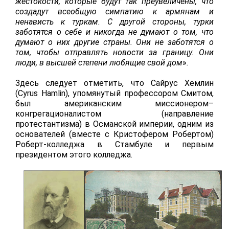
жестокости, которые будут так преувеличены, что
создадут всеобщую симпатию к армянам и
ненависть к туркам. С другой стороны, турки
заботятся о себе и никогда не думают о том, что
думают о них другие страны. Они не заботятся о
том, чтобы отправлять новости за границу. Они
люди, в высшей степени любящие свой дом
»
.
Здесь
следует отметить, что Сайрус Хемлин
(
Cyrus
Hamlin
), упомянутый профессором Смитом,
был американским миссионером–
конгрегационалистом (направление
протестантизма) в Османской империи, одним из
основателей (вместе с Кристофером Робертом)
Роберт-колледжа в Стамбуле и первым
президентом этого колледжа.