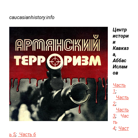
caucasianhistory.info
Центр
истори
и
Кавказ
а,
Аббас
Ислам
ов
Часть
1
;
Часть
2
;
Часть
3
;
Час
ть
4
;
Част
ь 5
;
Часть 6