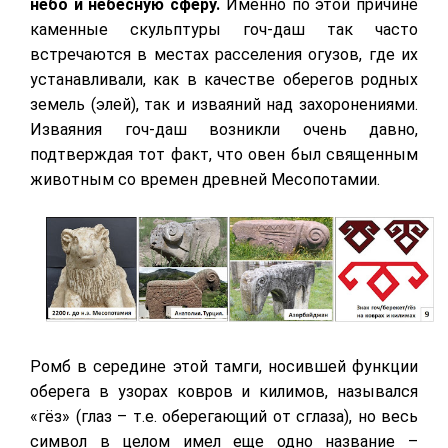
небо и небесную сферу.
Именно по этой причине
каменные скульптуры гоч-даш так часто
встречаются в местах расселения огузов, где их
устанавливали, как в качестве оберегов родных
земель (элей), так и изваяний над захоронениями.
Изваяния гоч-даш возникли очень давно,
подтверждая тот факт, что овен был священным
животным со времен древней Месопотамии.
Ромб в середине этой тамги, носившей функции
оберега в узорах ковров и килимов, назывался
«гёз» (глаз – т.е. оберегающий от сглаза), но весь
символ в целом имел еще одно название –