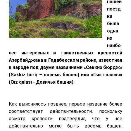
нашей
поезд
ки
была
одна
из
наибо
лее интересных и таинственных крепостей
Азербайджана в Гедабекском районе, известная
в народе под двумя названиями «Секкиз бюрдж»
(
Səkkiz bürç –
восемь башен) или «Гыз галасы»
(
Qız qalası
- Девичья башня)
.
Как выяснилось позднее, первое название более
соответствует действительности, поскольку
осмотр крепости подтвердил, что у нее
действительно могло быть восемь башен.