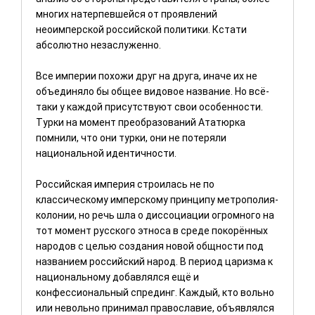
Caliber.Az,
многих натерпевшейся от проявлений
журналиста
неоимперской российской политики. Кстати
Санана Рзаева
абсолютно незаслуженно.
Все империи похожи друг на друга, иначе их не
объединяло бы общее видовое название. Но всё-
таки у каждой присутствуют свои особенности.
Турки на момент преобразований Ататюрка
помнили, что они турки, они не потеряли
национальной идентичности.
Российская империя строилась не по
классическому имперскому принципу метрополия-
колонии, но речь шла о диссоциации огромного на
тот момент русского этноса в среде покорённых
народов с целью создания новой общности под
названием российский народ. В период царизма к
национальному добавлялся ещё и
конфессиональный спрединг. Каждый, кто вольно
или невольно принимал православие, объявлялся