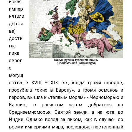
йская
импер
ия (или
держа
ва)
дости
гла
пика
своег
о
могущ
ества в XVIII – XIX вв., когда громя шведов,
прорубила «окно в Европу», а громя османов и
персов, вышла к «теплым морям» - Черноморью и
Каспию, с расчетом затем добраться до
Средиземноморья, Святой земли, а на юге до
Индии. Однако вслед за пиком, как в случае со
всеми империями мира, последовал постепенный