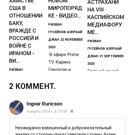
ХАМСТВЕ
НОВОМ
АСТРАХАНИ
США В
МИРОПОРЯД
НА VIII
ОТНОШЕНИИ
КЕ - ВИДЕО...
КАСПИЙСКОМ
БАКУ,
МЕДИАФОРУ
РИЗВАН
ВРАЖДЕ С
МЕ...
ГУСЕЙНОВ
АЗЕРБАЙ
РОССИЕЙ И
ДЖАН
22 NOVEMBER
РИЗВАН
ВОЙНЕ С
2023
ГУСЕЙНОВ
АЗЕРБАЙ
ИРАНОМ -
В эфире Prime
ДЖАН
21 SEPTEMBER
ВИ...
TV Каринэ
2023
Геворгян и
РИЗВАН
Главной темой
Ризван Гусейнов
ГУСЕЙНОВ
АЗЕРБАЙ
форума стала
2 КОММЕНТ.
ДЖАН
01 DECEMBER
общественная
2023
дипломатия и
Очередными
социальные
Ingvar Ruricson
гостями
медиа как
4 марта 2014 г. в 15:59
ведущего
фактор
видеопроекта на
сближения
Неожиданно взвешенный и доброжелательный
YouTube-канале
анализ со стороны представителя страны, более