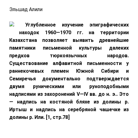
Эльшад Алили
Углубленное изучение эпиграфических
находок 1960—1970 гг. на территории
Казахстана позволяет выявить древнейшие
памятники письменной культуры далеких
предков тюркоязычных народов.
Существование алфавитной письменности у
раннекочевых племен Южной Сибири и
Семиречья документально подтверждается
двумя руническими или руноподобными
надписями из захоронений
V
—
IV
вв. до н. э.. Это
— надпись на костяной бляхе из долины р.
Иртыш и надпись на серебряной чашечке из
долины р. Или. [1, стр.78]