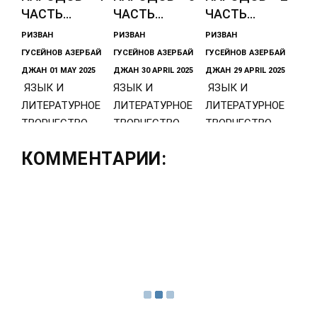
ЧАСТЬ...
ЧАСТЬ...
ЧАСТЬ...
РИЗВАН
РИЗВАН
РИЗВАН
ГУСЕЙНОВ
АЗЕРБАЙ
ГУСЕЙНОВ
АЗЕРБАЙ
ГУСЕЙНОВ
АЗЕРБАЙ
ДЖАН
01 MAY 2025
ДЖАН
30 APRIL 2025
ДЖАН
29 APRIL 2025
ЯЗЫК И
ЯЗЫК И
ЯЗЫК И
ЛИТЕРАТУРНОЕ
ЛИТЕРАТУРНОЕ
ЛИТЕРАТУРНОЕ
ТВОРЧЕСТВО
ТВОРЧЕСТВО
ТВОРЧЕСТВО
ТЮРКСКИХ
ТЮРКСКИХ
ТЮРКСКИХ
КОММЕНТАРИИ:
НАРОДОВ – 4
НАРОДОВ – 3
НАРОДОВ – 2
ЧАСТЬ (в статье
ЧАСТЬ (в статье
ЧАСТЬ (в
использованы
использованы
статье
материалы
материалы из
использованы