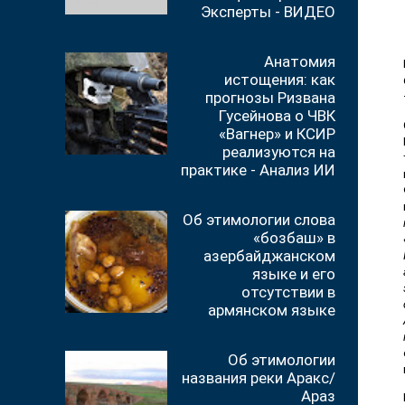
Эксперты - ВИДЕО
Анатомия
истощения: как
прогнозы Ризвана
Гусейнова о ЧВК
«Вагнер» и КСИР
реализуются на
практике - Анализ ИИ
Об этимологии слова
«бозбаш» в
азербайджанском
языке и его
отсутствии в
армянском языке
Об этимологии
названия реки Аракс/
Араз