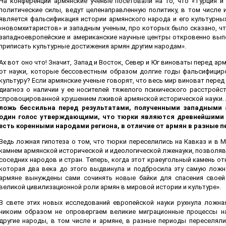
На конференции армянские ученые посетовали на то, что «Турция и 
политические силы, ведут целенаправленную политику, в том числе 
является фальсификация истории армянского народа и его культурны
«новомхитаристов» и западным ученым, про которых было сказано, ч
западноевропейские и американские научные центры откровенно вып
приписать культурные достижения армян другим народам».
Ах вот оно что! Значит, Запад и Восток, Север и Юг виноваты перед 
от науки, которые бессовестным образом долгие годы фальсифици
культуру? Если армянские ученые говорят, что весь мир виноват перед
диагноз о наличии у ее носителей тяжелого психического расстройс
спровоцированной крушением лживой армянской исторической науки.
ложь бессильна перед результатами, полученными западными а
один голос утверждающими, что тюрки являются древнейшими н
есть коренными народами региона, в отличие от армян в разные 
Ведь ложная гипотеза о том, что тюрки переселились на Кавказ и в 
камнем армянской исторической и идеологической лженауки, позволя
соседних народов и стран. Теперь, когда этот краеугольный камень от
которая два века до этого выдвинула и подбросила эту самую ложн
армяне вынуждены сами сочинять новые байки для спасения своей
великой цивилизационной роли армян в мировой истории и культуре».
В свете этих новых исследований европейской науки рухнула ложна
никоим образом не опровергаем великие миграционные процессы на
другие народы, в том числе и армяне, в разные периоды переселяли