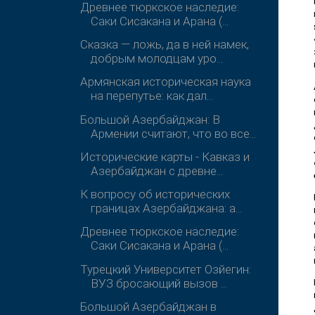
Древнее тюркское наследие:
Саки Сисакана и Арана (...
Сказка — ложь, да в ней намек,
добрым молодцам уро...
Армянская историческая наука
на перепутье: как дал...
Большой Азербайджан: В
Армении считают, что во все...
Исторические карты - Кавказ и
Азербайджан с древне...
К вопросу об исторических
границах Азербайджана: а...
Древнее тюркское наследие:
Саки Сисакана и Арана (...
Турецкий Университет Озйегин:
ВУЗ бросающий вызов ...
Большой Азербайджан в