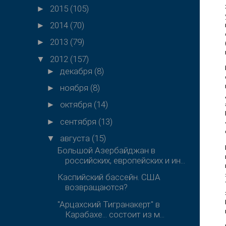
2015
(105)
►
2014
(70)
►
2013
(79)
►
2012
(157)
▼
декабря
(8)
►
ноября
(8)
►
октября
(14)
►
сентября
(13)
►
августа
(15)
▼
Большой Азербайджан в
российских, европейских и ин...
Каспийский бассейн. США
возвращаются?
"Арцахский Тигранакерт" в
Карабахе... состоит из м...