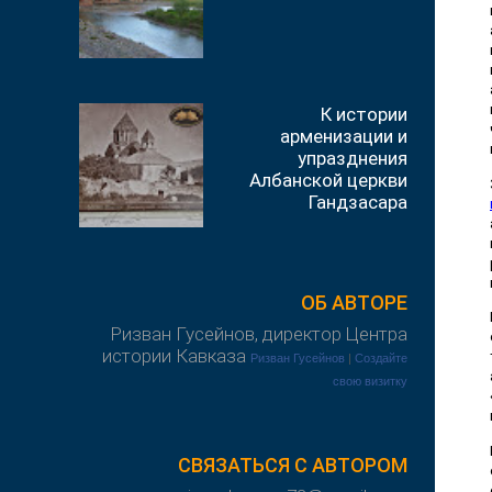
К истории
арменизации и
упразднения
Албанской церкви
Гандзасара
ОБ АВТОРЕ
Ризван Гусейнов, директор Центра
истории Кавказа
Ризван Гусейнов
|
Создайте
свою визитку
СВЯЗАТЬСЯ С АВТОРОМ