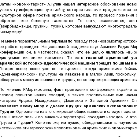
Затем «новомхитарист» А.Гулян нашел интересное обоснование новой
учесть ту информационную войну, которая велась и продолжается с
культурной сфере против армянского народа, то процесс познания 
обретает все большую важность». То есть, оказывается, опя
(азербайджанцы, грузины, турки), которые вынуждают многострадаль
всему миру!
Не менее поразительными перлами по поводу этой «новомхитаристско
ее работе президент Национальной академии наук Армении Радик Ма
конференции он, в частности, сказал, что ее целью являлось «вы
диктуемые вызовами времени». То есть
главный армянский уч
армянской историко-идеологической машины трещит по швам и е
Говоря яснее, ныне уже не те времена, когда армянскими байк
«древнеармянской» культуры на Кавказе и в Малой Азии, поскольку
обнаружить массу источников и трудов, легко опровергающих армянски
По мнению Р.Мартиросяна, факт проведения конференции «крайне 
период попыток наших соседей, а также проплаченных ими наемн
историю Арцаха, Нахиджевана, Джавахка и Западной Армении». Оп
заявляет всему миру о далеко идущих армянских экспансионис
Турции
. Однозначно из этого мировой общественности следует сдела
замышляют планы по аннексии территорий соседних народов. И что 
Грузии и Турции? Конечно же, им нужно, объединившись в научно-и
источников эти агрессорские поползновения армянских «новомхитарис