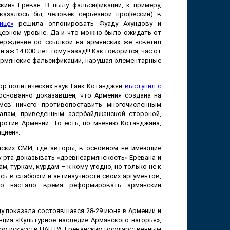
ий» Ереван. В пылу фальсификаций, к примеру,
казалось бы, человек серьезной профессии) в
ице»
решила оппонировать Фуаду Ахундову и
ещерном уровне. Да и что можно было ожидать от
верждение со ссылкой на армянских же «светил
аж 14 000 лет тому назад!!! Как говорится, час от
 армянские фальсификации, нарушая элементарные
тор политических наук Гайк Котанджян
выступил с
основанно доказавшей, что Армения создана на
умев ничего противопоставить многочисленным
алам, приведенным азербайджанской стороной,
ротив Армении. То есть, по мнению Котанджяна,
цией».
йских СМИ, где авторы, в основном не имеющие
 у рта доказывать «древнеармянскость» Еревана и
, туркам, курдам – к кому угодно, но только не к
сь в слабости и антинаучности своих аргументов,
то настало время реформировать армянский
ду показала состоявшаяся 28-29 июня в Армении и
ция «Культурное наследие Армянского нагорья»,
том искусств НАН РА, Ереванским государственным