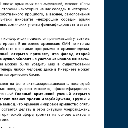
 эпохе армянских фальсификаций, сказав: «Если
о стороны некоторых наших соседей в историко-
собственного прошлого, а вернее, самопознания
ть-таки виноваты «нехорошие соседи» армян
ных армянских ученых фальсифицировать и лгать
й» конференции поделился принимавший участие в
ртиросян. В интервью армянским СМИ по итогам
работать основные программы в армяноведении,
еный открыто признает, что фасад старой
е нужно обновить с учетом «вызовов
XXI
века»
.
ами можно было убедить мир в существовании
 теперь любой человек даже в Интернете может
е исторические басни.
важен на фоне активизировавшихся в последний
ых псевдоученых исказить, сфальсифицировать
паньки
! Главный армянский ученый открыто
тских планах против Азербайджана, Грузии и
ть вывод, что Армения и мировое армянство опять
остается делать в этой ситуации Азербайджану,
сторической сфере, громить на основе фактов и
тов».