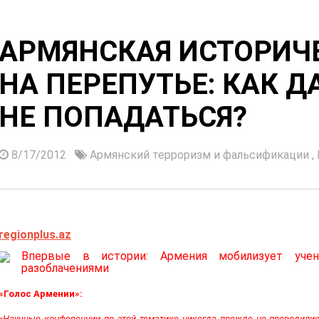
АРМЯНСКАЯ ИСТОРИЧ
НА ПЕРЕПУТЬЕ: КАК Д
НЕ ПОПАДАТЬСЯ?
8/17/2012
Армянский терроризм и фальсификации
,
regionplus.az
Впервые в истории: Армения мобилизует уче
разоблачениями
«Голос Армении»:
«Научные конференции по этой тематике никогда прежде не проводилис