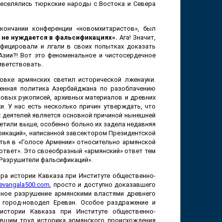
реселялись тюркские народы с Востока и Севера
ончании конференции «новомхитаристов», был
 не нуждается в фальсификациях».
Ага! Значит,
фицировали и лгали в своих попытках доказать
Азии?! Вот это феноменальное и чистосердечное
иветствовать.
овке армянских светил исторической лженауки.
ленная политика Азербайджана по разоблачению
овых рукописей, архивных материалов и древних
. У нас есть несколько причин утверждать, что
 деятелей является основной причиной нынешней
метили выше, особенно больно их задела недавняя
фикаций», написанной завсектором Президентской
тья в «Голосе Армении» относительно армянской
ответ». Это своеобразный «армянский» ответ тем
«Разрушители фальсификаций».
ра истории Кавказа при Институте общественно-
revangala500.com
, просто и доступно доказавшего
нное разрушение армянскими властями древнего
 город-новодел Ереван. Особое раздражение и
истории Кавказа при Институте общественно-
увшим труд историка армянского происхождения