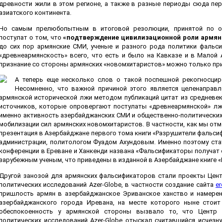
древности жили в этом регионе, а также в разные периоды сюда пе
азиатского континента.
Но самым прелюбопытным в итоговой резолюции, принятой по ок
постулат о том, что
«подтверждение цивилизационной роли армян
до сих пор армянские СМИ, ученые и разного рода политики фальси
«древнеармянскость» всего, что есть и было на Кавказе и в Малой 
признание со стороны армянских «новомхитаристов» можно только пр
А теперь еще несколько слов о такой поспешной рекогносцир
Несомненно, что важной причиной этого является целенаправ
армянской исторической лжи методом публикаций цитат из средневек
источников, которые опровергают постулаты «древнеармянской» лжи
именно активность азербайджанских СМИ и общественно-политических
мобилизации сил армянских новомхитаристов. В частности, как мы от
презентация в Азербайджане первого тома книги «Разрушители фальси
администрации, политологом Фуадом Ахундовым. Именно поэтому ста
конференции в Ереване и Ханкенди названа «Фальсификаторы получат 
зарубежным ученым, что приведены в изданной в Азербайджане книге 
Другой занозой для армянских фальсификаторов стали проекты Цент
политических исследований Azer-Globe, в частности создание сайта
e
пришлость армян в азербайджанское Эриванское ханство и намере
азербайджанского города Иревана, на месте которого ныне стоит
обеспокоенность у армянской стороны вызвало то, что Центр 
политических исследований Azer-Globe отыскал считавшийся исчезн