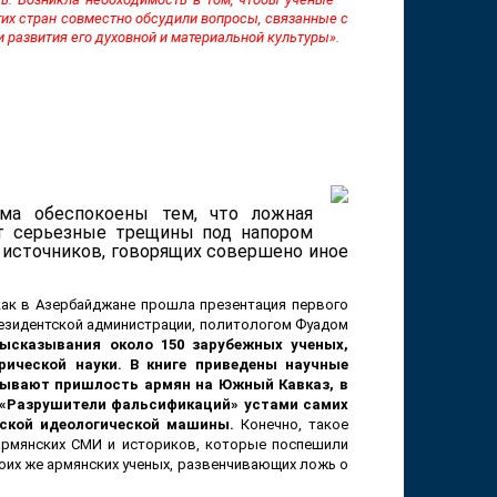
гих стран совместно обсудили вопросы, связанные с
развития его духовной и материальной культуры».
ма обеспокоены тем, что ложная
ет серьезные трещины под напором
 источников, говорящих совершено иное
как в Азербайджане прошла презентация первого
резидентской администрации, политологом Фуадом
ысказывания около 150 зарубежных ученых,
ической науки. В книге приведены научные
зывают пришлость армян на Южный Кавказ, в
 «Разрушители фальсификаций» устами самих
нской идеологической машины.
Конечно, такое
армянских СМИ и историков, которые поспешили
воих же армянских ученых, развенчивающих ложь о