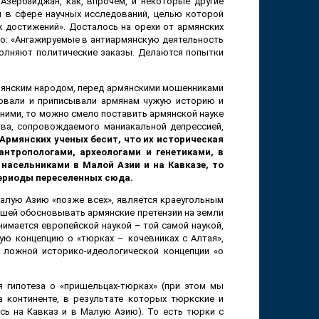
Азербайджан, как, впрочем, и некоторые другие
и в сфере научных исследований, целью которой
х достижений». Досталось на орехи от армянских
то: «Ангажируемые в антиармянскую деятельность
олняют политические заказы. Делаются попытки
армянским народом, перед армянскими мошенниками
ровали и приписывали армянам чужую историю и
 ними, то можно смело поставить армянской науке
тва, сопровождаемого маниакальной депрессией,
Армянских ученых бесит, что их историческая
нтропологами, археологами и генетиками, в
асельниками в Малой Азии и на Кавказе, то
периоды переселенных сюда.
Малую Азию «позже всех», является краеугольным
вшей обосновывать армянские претензии на земли
нимается европейской наукой – той самой наукой,
ую концепцию о «тюрках – кочевниках с Алтая»,
 ложной историко-идеологической концепции «о
я гипотеза о «пришельцах-тюрках» (при этом мы
 континенте, в результате которых тюркские и
сь на Кавказ и в Малую Азию). То есть тюрки с