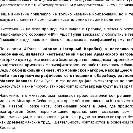
университетом и т.н. «Государственным университетом» никем не призн
Наше внимание привлекло не только название конференции, но и т
документ, принятый армянскими «светилами» от науки и политики.
Выступивший на этой прошедшей вначале в Ереване, а затем в окку
Национального собрания «НКР» Ашот Гулян высказал любопытные тез
ближайшие годы размах и объемы армянских фальсификаций примут не
По словам А.Гуляна: «
Арцах (Нагорный Карабах) в историко-г
несомненно
,
является неотъемлемой частью Армянского нагорь
историко-культурные ценности безоговорочно принадлежат армянскому
конференции армянских фальсификаторов, ее работа началась с банал
Ведь
любой школьник знает, что Армянское нагорье, находящееся в
либо «историко-географического» отношения к Карабаху, распол
Малого Кавказа
. Если Гулян и его команда фальсификаторов не пр
ужаснуться, какие пируэты эти новомхитаристы впредь будут вытворять
Напомним, что мхитаристами называют представителей конгрегации 
монахом Мхитаром Себастаци, которые обосновались при Католическо
(Св. Лазаря). Позже часть организации осела в Вене, где продо
мхитаристов было переписывание древних книг, создание армя
фальсификации, использование цитат из трудов античных авторов бе
как древнеармянские труды. Деятельность мхитаристов в основном с
Востоке.