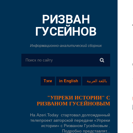
РИЗВАН
ГУСЕЙНОВ
Информационно-аналитический сборник
Тэги
in English
باللغة العربية
"УПРЕКИ ИСТОРИИ" С
РИЗВАНОМ ГУСЕЙНОВЫМ
На Azeri.Today стартовал долгожданный
телепроект авторской передачи «Упреки
истории» с Ризваном Гусейновым .
Подробно представлят...