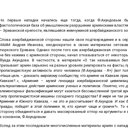
Но первые нападки начались еще тогда, когда Ф.Ахундовым бы
фактологическая база об умышленном разрушении армянскими властям
– Эриванской крепости, являвшейся жемчужиной азербайджанского зо
Слова азербайджанской стороны нашли свое подтверждение и в сери
МААМ Андрея Иванова, неоднократно в своих материалах сетовавш
тюркского Еревана. Однако после того как азербайджанская сторона 
не без нажима с армянской стороны, начал отказываться от некоторы
Фуада Ахундова. В частности, в материале «О так называемых бе
призывает армян серьезно на разных уровнях реагировать на факты, 
пропагандистскую активность этого человека (Ф.Ахундова. -
R+
) (вот т
«Наша цель – доказать мировому сообществу, что армяне на Кавказе при
Кавказе?..», «Армения – музей геноцида азербайджанской цивилиза
альтернативные действия армянских ученых и политиков. Понятно, что 
элементарных фальсификаций могут казаться бессмысленной тратой вр
силу пропагандистской машины соседнего государства? В мире не так у
Армении и Южного Кавказа, – на это и рассчитывает Ф.Ахундов. И как б
правды, победят в этой полемике те, кто кричит чаще и громче?».
То е
сторону объединяться и давать массированный отпор на аргументы и
в основном, Ф.Ахундовым.
Вслед за этим последовали многочисленные материалы армян с напад