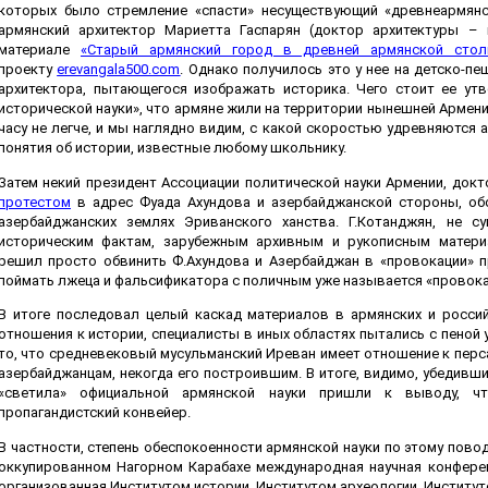
которых было стремление «спасти» несуществующий «древнеармянск
армянский архитектор Мариетта Гаспарян (доктор архитектуры – 
материале
«Старый армянский город в древней армянской стол
проекту
erevangala500.com
. Однако получилось это у нее на детско-п
архитектора, пытающегося изображать историка. Чего стоит ее ут
исторической науки», что армяне жили на территории нынешней Армении 
часу не легче, и мы наглядно видим, с какой скоростью удревняются
понятия об истории, известные любому школьнику.
Затем некий президент Ассоциации политической науки Армении, док
протестом
в адрес Фуада Ахундова и азербайджанской стороны, об
азербайджанских землях Эриванского ханства. Г.Котанджян, не с
историческим фактам, зарубежным архивным и рукописным матери
решил просто обвинить Ф.Ахундова и Азербайджан в «провокации» п
поймать лжеца и фальсификатора с поличным уже называется «провока
В итоге последовал целый каскад материалов в армянских и росси
отношения к истории, специалисты в иных областях пытались с пеной
то, что средневековый мусульманский Иреван имеет отношение к персам
азербайджанцам, некогда его построившим. В итоге, видимо, убедивши
«светила» официальной армянской науки пришли к выводу, ч
пропагандистский конвейер.
В частности, степень обеспокоенности армянской науки по этому пово
оккупированном Нагорном Карабахе международная научная конферен
организованная Институтом истории, Институтом археологии, Институ