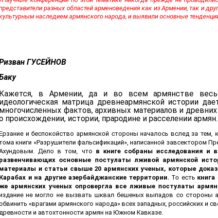
представители разных областей арменоведения как из Армении, так и дру
культурным наследием армянского народа, и выявили основные тенденции 
Ризван ГУСЕЙНОВ
Баку
Кажется, в Армении, да и во всем армянстве весь
идеологическая матрица древнеармянской истории да
многочисленных фактов, архивных материалов и древних
о происхождении, истории, прародине и расселении армян.
Ерзание и беспокойство армянской стороны началось вслед за тем, 
тома книги «Разрушители фальсификаций», написанной завсектором П
Ахундовым. Дело в том, что
в книге собраны исследования и в
развенчивающих основные постулаты лживой армянской истор
материалы и статьи свыше 20 армянских ученых, которые дока
Карабах и на другие азербайджанские территории.
То есть
книга
же армянских ученых опровергла все лживые постулаты армя
издание не могло не вызвать шквал бешеных выпадов со стороны 
обвинить «врагами армянского народа» всех западных, российских и с
древности и автохтонности армян на Южном Кавказе.