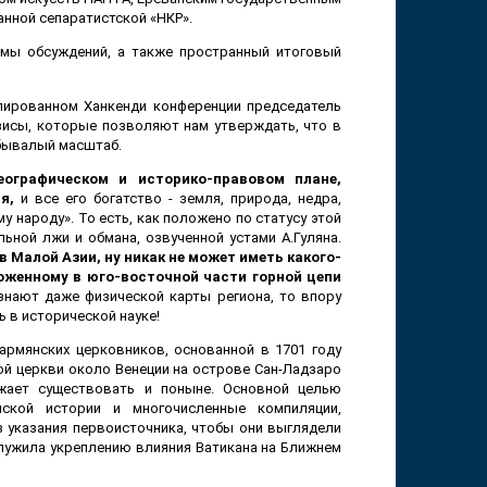
анной сепаратистской «НКР».
емы обсуждений, а также пространный итоговый
пированном Ханкенди конференции председатель
исы, которые позволяют нам утверждать, что в
бывалый масштаб.
еографическом и историко-правовом плане,
я,
и все его богатство - земля, природа, недра,
 народу». То есть, как положено по статусу этой
ьной лжи и обмана, озвученной устами А.Гуляна.
 Малой Азии, ну никак не может иметь какого-
оженному в юго-восточной части горной цепи
изнают даже физической карты региона, то впору
 в исторической науке!
армянских церковников, основанной в 1701 году
й церкви около Венеции на острове Сан-Ладзаро
лжает существовать и поныне. Основной целью
нской истории и многочисленные компиляции,
з указания первоисточника, чтобы они выглядели
лужила укреплению влияния Ватикана на Ближнем