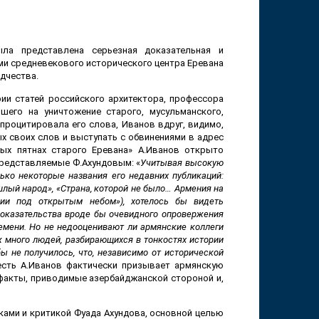
ла представлена серьезная доказательная и
и средневекового исторического центра Еревана
дчества.
и статей российского архитектора, профессора
его на уничтожение старого, мусульманского,
процитировала его слова, Иванов вдруг, видимо,
х своих слов и выступать с обвинениями в адрес
лых пятнах старого Еревана» А.Иванов открыто
представляемые Ф.Ахундовым: «
Учитывая высокую
олько некоторые названия его недавних публикаций:
шлый народ», «Страна, которой не было… Армения на
ции под открытым небом»), хотелось бы видеть
доказательства вроде бы очевидного опровержения
емени. Но не недооценивают ли армянские коллеги
ж много людей, разбирающихся в тонкостях истории
ы не получилось, что, независимо от исторической
сть А.Иванов фактически призывает армянскую
 факты, приводимые азербайджанской стороной и,
ками и критикой Фуада Ахундова, основной целью