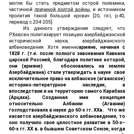
могли бы стать предметом острой полемики,
частичной
причиной долгой войны
, и источником
пролития такой большой крови» [20, гл.
I
,
p
.40,
перевод с.204-205].
Из данного утверждения следует, что
Р.Хевсен политизирует позицию азербайджанской
исторической науки, азербайджанского
албановедения. Хотя именно
армяне, начиная с
1828 г. (т.е. после полного завоевания Кавказа
царской Россией, благодаря политике которой,
они (армяне) обосновались на землях
Азербайджана) стали утверждать в науке свое
исключительное право на албанское (агванское)
историко-литературное наследие, а
впоследствии и на территорию самого Карабаха
(Арцаха). Созданная ими концепция
относительно Албании (Агвании)
господствовала в науке до 60-х гг.
XX
в. Что же
касается азербайджанского албановедения, то
оно получило свое целостное развитие в 50-х–
60-х гг.
XX
в. в бывшем Советском Союзе, когда