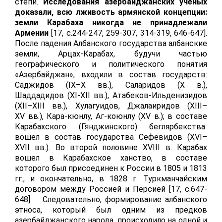
степи.
Исследования азербайджанских ученых
доказали, всю лживость армянской концепции:
земли Карабаха никогда не принадлежали
Армении
[17,
c
.244-247, 259-307, 314-319, 646-647].
После падения Албанского государства албанские
земли, Арцах-Карабах, будучи частью
географического и политического понятия
«Азербайджан», входили в состав государств:
Саджидов (
IX
–
X
вв.), Саларидов (
X
в.),
Шаддадидов (
XI
-
XII
вв.), Атабеков-Ильденизидов
(
XII
–
XIII
вв.), Хулагуидов, Джалаиридов (
XIII
–
XV
вв.), Кара-кюнлу, Аг-коюнлу (
XV
в.); в составе
Карабахского (Гянджинского) беглярбекства
вошел в состав государства Сефевидов (
XVI
–
XVII
вв.). Во второй половине
XVIII
в. Карабах
вошел в Карабахское ханство, в составе
которого был присоединен к России в 1805 и 1813
гг., и окончательно, в 1828 г. Туркманчайским
договором между Россией и Персией [17,
c
.647-
648]. Следовательно, формирование албанского
этноса, который был одним из предков
азербайджанского народа, происходило на одной и