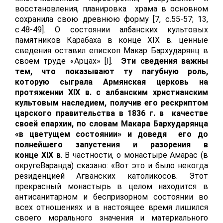
восстановления, планировка храма в основном
сохранила свою древнюю форму [7, с.55-57; 13,
с.48-49]. О состоянии албанских культовых
памятников Карабаха в конце
XIX
в. ценные
сведения оставил епископ Макар Бархударянц в
своем труде «Арцах» [
I
].
Эти сведения важны
тем, что показывают ту пагубную роль,
которую сыграла Армянская церковь на
протяжении
XIX
в. с албанским христианским
культовым наследием, получив его рескриптом
царского правительства в 1836 г. в качестве
своей епархии, по словам Макара Бархударянца
«в цветущем состоянии» и доведя его до
полнейшего запустения и разорения в
конце
XIX
в
. В частности, о монастыре Амарас (в
округеВаранда) сказано: «Вот это и было некогда
резиденцией Агванских католикосов. Этот
прекрасный монастырь в целом находится в
антисанитарном и беспризорном состоянии во
всех отношениях и в настоящее время лишился
своего морального значения и материального