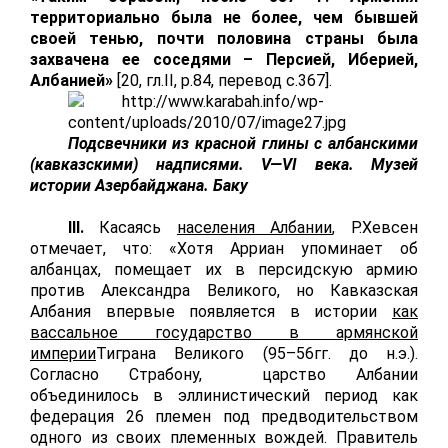
территориально была не более, чем бывшей
своей тенью, почти половина страны была
захвачена ее соседями – Персией, Иберией,
Албанией»
[20, гл.
I
I
,
p
.84, перевод с.367].
Подсвечники из красной глины с албанскими
(кавказскими) надписями. V—VI века. Музей
истории Азербайджана. Баку
III
.
Касаясь
населения Албании
, Р.Хевсен
отмечает, что: «Хотя Арриан упоминает об
албанцах, помещает их в персидскую армию
против Александра Великого, но Кавказская
Албания впервые появляется в истории
как
вассальное государство в армянской
империи
Тиграна Великого (95–56гг. до н.э.).
Согласно Страбону, царство Албании
объединилось в эллинистический период как
федерация 26 племен под предводительством
одного из своих племенных вождей. Правитель