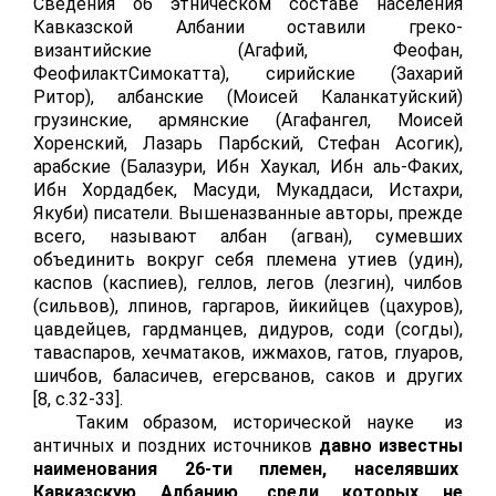
Сведения об этническом составе населения
Кавказской Албании оставили греко-
византийские (Агафий, Феофан,
ФеофилактСимокатта), сирийские (Захарий
Ритор), албанские (Моисей Каланкатуйский)
грузинские, армянские (Агафангел, Моисей
Хоренский, Лазарь Парбский, Стефан Асогик),
арабские (Балазури, Ибн Хаукал, Ибн аль-Факих,
Ибн Хордадбек, Масуди, Мукаддаси, Истахри,
Якуби) писатели. Вышеназванные авторы, прежде
всего, называют албан (агван), сумевших
объединить вокруг себя племена утиев (удин),
каспов (каспиев), геллов, легов (лезгин), чилбов
(сильвов), лпинов, гаргаров, йикийцев (цахуров),
цавдейцев, гардманцев, дидуров, соди (согды),
таваспаров, хечматаков, ижмахов, гатов, глуаров,
шичбов, баласичев, егерсванов, саков и других
[8,
c
.32-33].
Таким образом, исторической науке из
античных и поздних источников
давно известны
наименования 26-ти племен, населявших
Кавказскую Албанию, среди которых
не