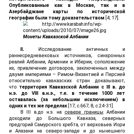
Опубликованные как в Москве, так и в
Азербайджане карты по исторической
географии были тому доказательством
[4; 17].
Монеты Кавказской Албании
II
.
Исследование античных и
раннесредневековых источников, синхронных
реалий Албании, Армении и Иберии, соположение
их, привлечение договоров, заключенных между
двумя империями – Римом-Византией и Персией
относительно кавказских стран доказывают,
что
территория Кавказской Албании с
III
в. до
н.э. до
VIII
в.н.э., т.е. в течение 1000 лет
оставалась (за небольшим исключением) в
одних и тех же пределах
[17,
c
.667; 8, с.24-31].
В
III
в.до н.э. на
севере границы
Албании
доходили до Большого Кавказа, северных
предгорий Самурского хребта, от верховьев Иори
и Алазани на северо-западе и до нынешнего