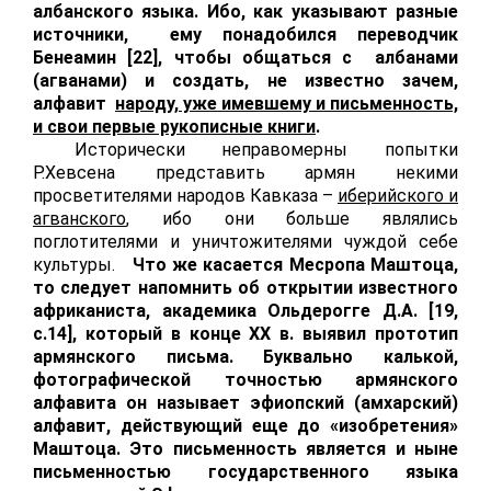
албанского языка. Ибо, как указывают разные
источники, ему понадобился переводчик
Бенеамин [22], чтобы общаться с албанами
(агванами) и создать, не известно зачем,
алфавит
народу, уже имевшему и письменность,
и свои первые рукописные книги
.
Исторически неправомерны попытки
Р.Хевсена представить армян некими
просветителями народов Кавказа –
иберийского и
агванского
, ибо они больше являлись
поглотителями и уничтожителями чуждой себе
культуры.
Что же касается Месропа Маштоца,
то следует напомнить об открытии известного
африканиста, академика Ольдерогге Д.А. [19,
с.14], который в конце
XX
в. выявил прототип
армянского письма. Буквально калькой,
фотографической точностью армянского
алфавита он называет эфиопский (амхарский)
алфавит, действующий еще до «изобретения»
Маштоца. Это письменность является и ныне
письменностью государственного языка