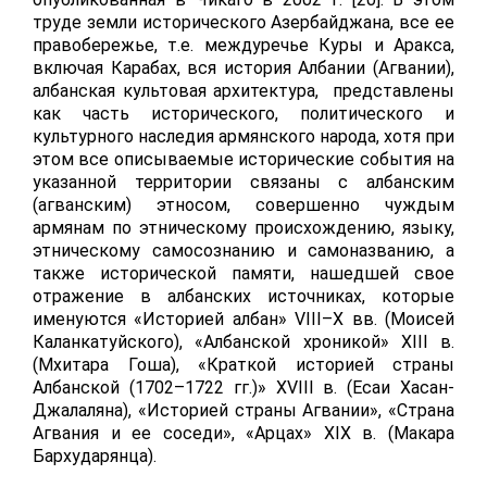
труде земли исторического Азербайджана, все ее
правобережье, т.е. междуречье Куры и Аракса,
включая Карабах, вся история Албании (Агвании),
албанская культовая архитектура, представлены
как часть исторического, политического и
культурного наследия армянского народа, хотя при
этом все описываемые исторические события на
указанной территории связаны с албанским
(агванским) этносом, совершенно чуждым
армянам по этническому происхождению, языку,
этническому самосознанию и самоназванию, а
также исторической памяти, нашедшей свое
отражение в албанских источниках, которые
именуются «Историей албан»
VIII
–
X
вв. (Моисей
Каланкатуйского), «Албанской хроникой»
XIII
в.
(Мхитара Гоша), «Краткой историей страны
Албанской (1702–1722 гг.)»
XVIII
в. (Есаи Хасан-
Джалаляна), «Историей страны Агвании», «Страна
Агвания и ее соседи», «Арцах»
XIX
в. (Макара
Бархударянца).