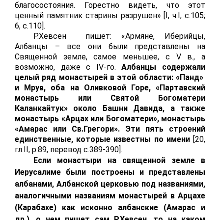
благосостояния. Горестно видеть, что этот
ценный памятник старины разрушен» [
I
, ч.
I
,
c
.105;
6, с.110].
Р.Хевсен пишет: «Армяне, Иберийцы,
Албанцы – все они были представлены на
Священной земле, самое меньшее, с
V
в., а
возможно, даже с
IV
-го.
Албанцы содержали
целый ряд монастырей в этой области: «Панд»
и Мрув, оба на Оливковой Горе, «Партавский
монастырь или Святой Богоматери
Каланкайтук» около Башни Давида, а также
монастырь «Арцах или Богоматери», монастырь
«Амарас или Св.Грегори». Эти пять строений
единственные, которые известны по имени
[20,
гл.
I
I
,
p
.89, перевод с.389-390].
Если монастыри на священной земле в
Иерусалиме были построены и представлены
албанами, Албанской церковью под названиями,
аналогичными названиям монастырей в Арцахе
(Карабахе) как исконно албанские (Амарас и
др.), о чем пишет сам Р.Хевсен, то на каком