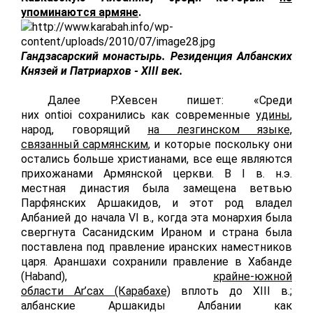
упоминаются армяне
.
Гандзасарский монастырь. Резиденция Албанских
Князей и Патриархов - XIII век.
Далее Р.Хевсен пишет: «Среди
них
ontioi
сохранились как современные
удины
,
народ, говорящий
на лезгинском языке,
связанный сармянским
, и которые поскольку они
остались больше христианами, все еще являются
прихожанами Армянской церкви. В
I
в. н.э.
местная династия была замещена ветвью
Парфянских Аршакидов, и этот род владел
Албанией до начала
VI
в., когда эта монархия была
свергнута Сасанидским Ираном и страна была
поставлена под правление иранских наместников
царя. Араншахи сохранили правление в Хабанде
(
Haband
),
крайне-южной
области
Ar
’
cax
(Карабахе)
вплоть до
XIII
в.;
албанские Аршакиды Албании как