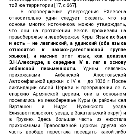
той же территории [17,
c
.667].
В опровержение утверждения Р.Хевсена
относительно удин следует сказать, что на
основе многих источников можно утверждать,
что они на протяжении веков проживали на
правобережье и левобережье Куры.
Язык их был
и есть – не лезгинский, а удинский (оба языка
относятся к нахско-дагестанской группе
языков), и именно этот язык, как доказал
З.Н.Алексидзе, в середине
IV
в. лег в основу
албанской письменности.
Удины являлись
прихожанами Албанской Апостольской
Автокефальной церкви с
IV
в. – до 1836 г. После
ликвидации своей Церкви и превращении ее в
епархию Армянской церкви, они в основном
поселились на левобережье Куры (в районы сел
Варташен и Нидж Нухинского уезда
Елизаветпольского уезда, в Закатальский округ) и
в Грузию. Здесь большая часть из ни
x
стала
прихожанами Православной церкви, другая же
часть вообще перестала посещать какой-либо