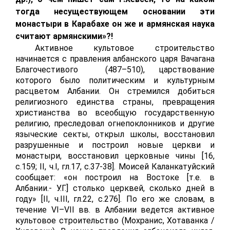
тогда несуществующем основании эти
монастыри в Карабахе он же и армянская наука
считают армянскими»?!
Активное культовое строительство
начинается с правления албанского царя Вачагана
Благочестивого (487–510), царствование
которого было политическим и культурным
расцветом Албании. Он стремился добиться
религиозного единства страны, превращения
христианства во всеобщую государственную
религию, преследовал огнепоклонников и другие
языческие секты, открыл школы, восстановил
разрушенные и построил новые церкви и
монастыри, восстановил церковные чины [16,
с.159;
II
, ч.
I
, гл.17,
c
.37-38]. Моисей Каланкатуйский
сообщает: «он построил на Востоке [т.е. в
Албании.- У.Г.] столько церквей, сколько дней в
году» [
II
, ч.
III
, гл.22,
c
.276]. По его же словам, в
течение
VI
–
VII
вв. в Албании ведется активное
культовое строительство (Мохранис, Хотаванка /