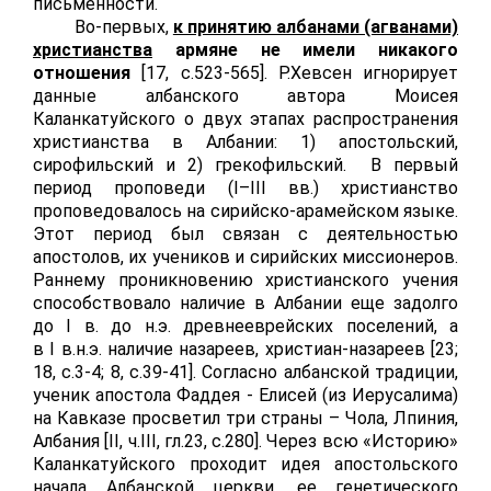
письменности.
Во-первых,
к принятию албанами (агванами)
христианства
армяне не имели никакого
отношения
[17,
c
.523-565]. Р.Хевсен игнорирует
данные албанского автора Моисея
Каланкатуйского о двух этапах распространения
христианства в Албании: 1) апостольский,
сирофильский и 2) грекофильский. В первый
период проповеди (
I
–
III
вв.) христианство
проповедовалось на сирийско-арамейском языке.
Этот период был связан с деятельностью
апостолов, их учеников и сирийских миссионеров.
Раннему проникновению христианского учения
способствовало наличие в Албании еще задолго
до
I
в. до н.э. древнееврейских поселений, а
в
I
в.н.э. наличие назареев, христиан-назареев [23;
18, с.3-4; 8,
c
.39-41]. Согласно албанской традиции,
ученик апостола Фаддея - Елисей (из Иерусалима)
на Кавказе просветил три страны – Чола, Лпиния,
Албания [
II
, ч.
III
, гл.23, с.280]. Через всю «Историю»
Каланкатуйского проходит идея апостольского
начала Албанской церкви, ее генетического