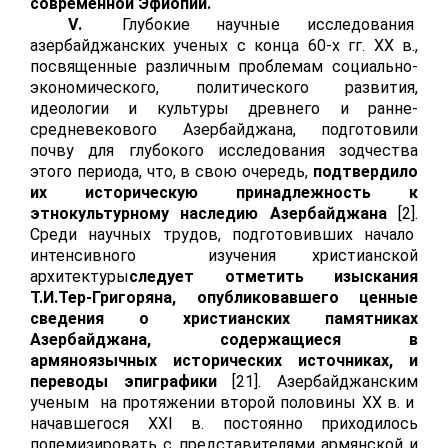
современной Эфиопии.
V
.
Глубокие научные исследования
азербайджанских ученых с конца 60-х гг.
XX
в.,
посвященные различным проблемам социально-
экономического, политического развития,
идеологии и культуры древнего и ранне-
c
редневекового Азербайджана, подготовили
почву для глубокого исследования зодчества
этого периода, что, в свою очередь,
подтвердило
их историческую принадлежность к
этнокультурному наследию Азербайджана
[2].
Среди научных трудов, подготовивших начало
интенсивного изучения христианской
архитектуры
следует отметить изыскания
Т.И.Тер-Григоряна, опубликовавшего ценные
сведения о христианских памятниках
Азербайджана, содержащиеся в
армяноязычных исторических источниках, и
переводы эпиграфики
[21]. Азербайджанским
ученым на протяжении второй половины
XX
в. и
начавшегося
XXI
в. постоянно приходилось
полемизировать с представителями армянской и