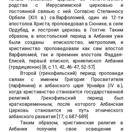
родства с Иерусалимской церковью и
постоянной связью с ней. Согласно Степанносу
Орбели (
XIII
в.) св.Варфоломей, один из 12-ти
апостолов Христа, проповедовал в Сюнике, в селе
Ордубад, и построил церковь в Гохтне. Таким
образом, в апостольский период в Албании уже
были созданы епископство, метрополия, и
христианство проповедовали как сам апостол
Варфаломей, так и преемник апостола Фаддея-
Елисей, первый епископ, архиепископ Албании
(традиционно) [8,
c
.11, 42, 46-47, 52-57].
Второй (грекофильский) период проповеди
связан с именем Григория Просветителя
(парфянина) и албанского царя Урнайра (
IV
в.),
когда христианство становится государственной
религией. Грекофильский период был
кратковременным, после которого Албанская
Церковь становится на путь этнического
албанского развития [17,
c
.687-689].
Таким образом, христианская религия в
Албании получила свое освещение и