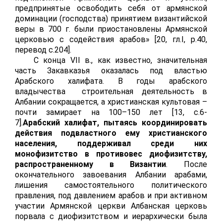
предпринятые освободить себя от армянской
доминации (господства) принятием византийской
веры в 700 г. были приостановлены Армянской
церковью с содействия арабов» [20, гл.
I
,
p
.40,
перевод с.204].
С конца
VII
в., как известно, значительная
часть Закавказья оказалась под властью
Арабского халифата. В годы арабского
владычества строительная деятельность в
Албании сокращается, а христианская культовая –
почти замирает на 100–150 лет [13,
c
.6-
7].
Арабский халифат, пытаясь координировать
действия подвластного ему христианского
населения, поддерживал среди них
монофизитство в противовес диофизитству,
распространенному в Византии
. После
окончательного завоевания Албании арабами,
лишения самостоятельного политического
правления, под давлением арабов и при активном
участии Армянской церкви Албанская церковь
порвала с диофизитством и иерархически была