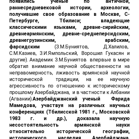
появились ученые по античной,
раннесредневековой истории, археологии,
получившие свое образование в Москве, С-
Петербурге, Тбилиси; владеющие
классическими языками, древне-сирийским,
древнеармянским, древне-среднеперсидским,
древнегрузинским, арабским,
фарсидским
(З.М.Буниятов, Д.Халилов,
С.М.Казиев, З.И.Ямпольский, Ворошил Гукасян и
другие). Академик З.М.Буниятов впервые в мире
обратил внимание научной общественности на
неправомерность, лживость армянской научной
исторической традиции, на ее научную
агрессивность по отношению к историческому
прошлому Азербайджана, и в частности к Албании
(Агвании).
Азербайджанский ученый Фарида
Мамедова, участвуя на различных научных
конференциях (Тбилисской 1981 г., Московской
1983 г. и др.), доказала научную
несостоятельность армянской науки
относительно исторической географии,
исторического наследия Азербайджана.