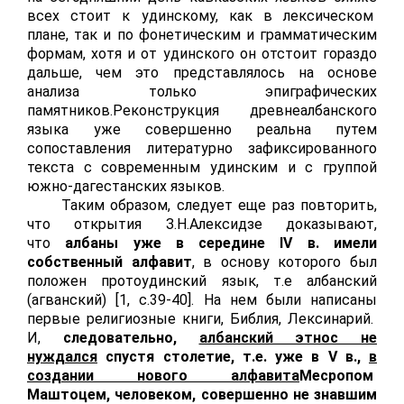
всех стоит к удинскому, как в лексическом
плане, так и по фонетическим и грамматическим
формам, хотя и от удинского он отстоит гораздо
дальше, чем это представлялось на основе
анализа только эпиграфических
памятников.Реконструкция древнеалбанского
языка уже совершенно реальна путем
сопоставления литературно зафиксированного
текста с современным удинским и с группой
южно-дагестанских языков.
Таким образом, следует еще раз повторить,
что открытия З.Н.Алексидзе доказывают,
что
албаны уже в середине
IV
в. имели
собственный алфавит
, в основу которого был
положен протоудинский язык, т.е албанский
(агванский) [1,
c
.39-40]. На нем были написаны
первые религиозные книги, Библия, Лексинарий.
И,
следовательно,
албанский этнос не
нуждался
спустя столетие, т.е. уже в
V
в.,
в
создании нового алфавита
Месропом
Маштоцем, человеком, совершенно не знавшим