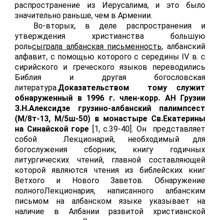
распространение из Иерусалима, и это было
значительно раньше, чем в Армении.
Во-вторых, в деле распространения и
утверждения христианства большую
роль
сыграла албанская письменность
, албанский
алфавит, с помощью которого с середины
IV
в. с
сирийского и греческого языков переводились
Библия и другая богословская
литература.
Доказательством тому служит
обнаруженный в 1996 г. член-корр. АН Грузии
З.Н.Алексидзе грузино-албанский палимпсест
(М/8т-13, М/5ш-50) в монастыре Св.Екатерины
на Синайской горе
[1,
c
.39-40]. Он представляет
собой Лекционарий, необходимый для
богослужения сборник, книгу годичных
литургических чтений, главной составляющей
которой являются чтения из библейских книг
Ветхого и Нового Заветов. Обнаружение
полногоЛекционария, написанного албанским
письмом на албанском языке указывает на
наличие в Албании развитой христианской