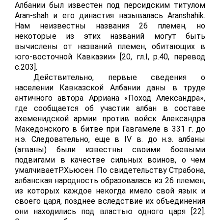
Албании был известен под персидским титулом
А
ran
-
shah
и его династия называлась
Aranshahik
.
Нам неизвестны названия 26 племен, но
некоторые из этих названий могут быть
вычислены от названий племен, обитающих в
юго-восточной Кавказии» [20, гл.
I
,
p
.40, перевод
с.203].
Действительно, первые сведения о
населении Кавказской Албании даны в труде
античного автора Арриана «Поход Александра»,
где сообщается об участии албан в составе
ахеменидской армии против войск Александра
Македонского в битве при Гавгамеле в 331 г. до
н.э. Следовательно, еще в
IV
в. до н.э. албаны
(агваны) были известны своими боевыми
подвигами в качестве сильных воинов, о чем
умалчиваетР.Хьюсен. По свидетельству Страбона,
албанская народность образовалась из 26 племен,
из которых каждое некогда имело свой язык и
своего царя, позднее вследствие их объединения
они находились под властью одного царя [22].