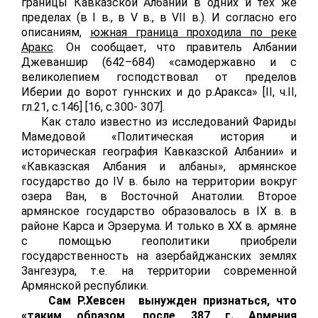
границы Кавказской Албании в одних и тех же
пределах (в
I
в., в
V
в., в
VII
в.). И согласно его
описаниям,
южная граница проходила по реке
Аракс
. Он сообщает, что правитель Албании
Джеваншир (642–68
4
) «самодержавно и с
великолепием господствовал от пределов
Иберии до ворот гуннских и до р.Аракса» [
II
, ч.
II
,
гл.21, с.146] [16,
c
.300- 307].
Как стало известно из исследований Фариды
Мамедовой «Политическая история и
историческая география Кавказской Албании» и
«Кавказская Албания и албаны», армянское
государство до
IV
в. было на территории вокруг
озера Ван, в Восточной Анатолии. Второе
армянское государство образовалось в
IX
в. в
районе Карса и Эрзерума. И только в
XX
в. армяне
с помощью геополитики приобрели
государственность на азербайджанских землях
Зангезура, т.е. на территории современной
Армянской республики.
Сам Р.Хевсен вынужден признаться, что
«таким образом, после 387 г. Армения