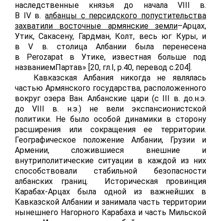
наследственные князья до начала
VIII
в.
В
IV
в.
албанцы с персидского попустительства
захватили восточные армянские земли
–Арцах,
Утик, Сакасену, Гардман, Колт, весь юг Куры, и
в
V
в. столица Албании была перенесена
в
Perozapat
в Утике, известная больше под
названиемПартав» [20, гл.
I
,
p
.40, перевод с.204].
Кавказская Албания никогда не являлась
частью Армянского государства, расположенного
вокруг озера Ван. Албанские цари (с
III
в. до.н.э.
до
VIII
в. н.э.) не вели экспансионистской
политики. Не было особой динамики в сторону
расширения или сокращения ее территории.
Географическое положение Албании, Грузии и
Армении, сложившиеся внешние и
внутриполитические ситуации в каждой из них
способствовали стабильной безопасности
албанских границ. Историческая провинция
Карабах-Арцах была одной из важнейших в
Кавказской Албании и занимала часть территории
нынешнего Нагорного Карабаха и часть Мильской