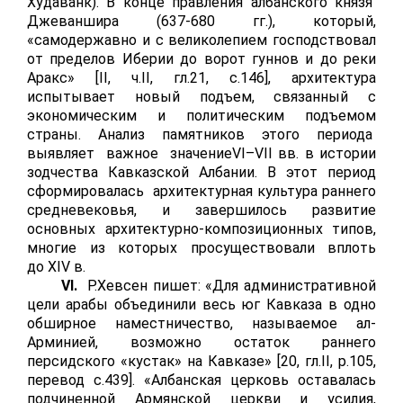
Худаванк). В конце правления албанского князя
Джеваншира (637-680 гг.), который,
«самодержавно и с великолепием господствовал
от пределов Иберии до ворот гуннов и до реки
Аракс» [
II
, ч.
II
, гл.21, с.146], архитектура
испытывает новый подъем, связанный с
экономическим и политическим подъемом
страны. Анализ памятников этого периода
выявляет важное значение
VI
–
VII
вв. в истории
зодчества Кавказской Албании. В этот период
сформировалась архитектурная культура раннего
средневековья, и завершилось развитие
основных архитектурно-композиционных типов,
многие из которых просуществовали вплоть
до
XIV
в.
VI
.
Р.Хевсен пишет: «Для административной
цели арабы объединили весь юг Кавказа в одно
обширное наместничество, называемое ал-
Арминией, возможно остаток раннего
персидского «кустак» на Кавказе» [20, гл.
I
I
,
p
.105,
перевод с.439]. «Албанская церковь оставалась
подчиненной Армянской церкви и усилия,