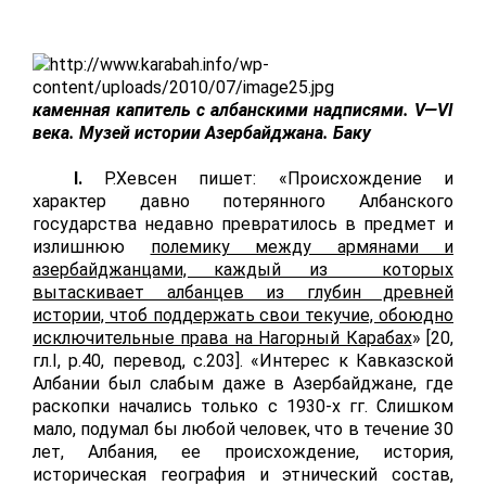
каменная капитель с албанскими надписями. V—VI
века. Музей истории Азербайджана. Баку
I
.
Р.Хевсен пишет: «Происхождение и
характер давно потерянного Албанского
государства недавно превратилось в предмет и
излишнюю
полемику между армянами и
азербайджанцами, каждый из которых
вытаскивает албанцев из глубин древней
истории, чтоб поддержать свои текучие, обоюдно
исключительные права на Нагорный Карабах
» [20,
гл.
I
,
p
.40, перевод, с.203]. «Интерес к Кавказской
Албании был слабым даже в Азербайджане, где
раскопки начались только с 1930-х гг. Слишком
мало, подумал бы любой человек, что в течение 30
лет, Албания, ее происхождение, история,
историческая география и этнический состав,