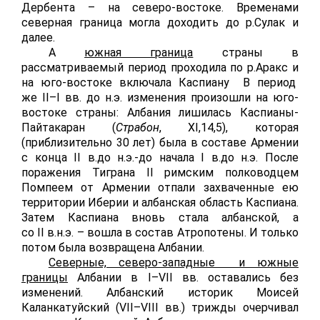
Дербента – на северо-востоке. Временами
северная граница могла доходить до р.Сулак и
далее.
А
южная граница
страны в
рассматриваемый период проходила по р.Аракс и
на юго-востоке включала Каспиану В период
же
II
–
I
вв. до н.э. изменения произошли на юго-
востоке страны: Албания лишилась Каспианы-
Пайтакаран (
Страбон
,
XI
,14,5), которая
(приблизительно 30 лет) была в составе Армении
с конца
II
в.до н.э.-до начала
I
в.до н.э. После
поражения Тиграна
II
римским полководцем
Помпеем от Армении отпали захваченные ею
территории Иберии и албанская область Каспиана.
Затем Каспиана вновь стала албанской, а
со
II
в.н.э. – вошла в состав Атропотены. И только
потом была возвращена Албании.
Северные, северо-западные и южные
границы
Албании в
I
–
VII
вв. оставались без
изменений. Албанский историк Моисей
Каланкатуйский (
VII
–
VIII
вв.) трижды очерчивал