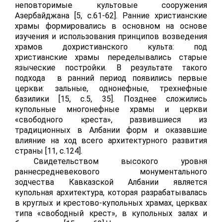
неповторимые культовые сооружения
Азербайджана [5,
c
.61-62]. Ранние христианские
храмы формировались в основном на основе
изучения и использования принципов возведения
храмов дохристианского культа: под
христианские храмы переделывались старые
языческие постройки. В результате такого
подхода в ранний период появились первые
церкви: зальные, однонефные, трехнефные
базилики [15, с.5, 35]. Позднее сложились
купольные многонефные храмы и церкви
«свободного креста», развившиеся из
традиционных в Албании форм и оказавшие
влияние на ход всего архитектурного развития
страны [11, с.124].
Свидетельством высокого уровня
раннесредневекового монументального
зодчества Кавказской Албании является
купольная архитектура, которая разрабатывалась
в круглых и крестово-купольных храмах, церквах
типа «свободный крест», в купольных залах и