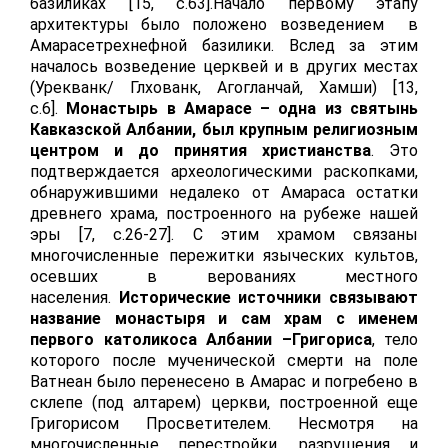
базиликах [15, с.63].Начало первому этапу
архитектуры было положено возведением в
Амарасетрехнефной базилики. Вслед за этим
началось возведение церквей и в других местах
(Урекванк/ Глхованк, Агогланчай, Хамши) [13,
с.6].
Монастырь в Амарасе – одна из святынь
Кавказской Албании, был крупным религиозным
центром и до принятия христианства
. Это
подтверждается археологическими раскопками,
обнаружившими недалеко от Амараса остатки
древнего храма, построенного на рубеже нашей
эры [7, с.26-27]. С этим храмом связаны
многочисленные пережитки языческих культов,
осевших в верованиях местного
населения.
Исторические источники связывают
название монастыря и сам храм с именем
первого католикоса Албании –Григориса
, тело
которого после мученической смерти на поле
Ватнеан было перенесено в Амарас и погребено в
склепе (под алтарем) церкви, построенной еще
Григорисом Просветителем. Несмотря на
многочисленные перестройки, разрушения и