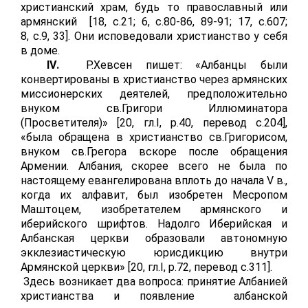
христианский храм, будь то православный или
армянский [18, с.21; 6,
c
.80-86, 89-91; 17, с.607;
8,
c
.9, 33]. Они исповедовали христианство у себя
в доме.
IV
.
Р.Хевсен пишет: «Албанцы были
конвертированы в христианство через армянских
миссионерских деятелей, предположительно
внуком св.Григори Иллюминатора
(Просветителя)» [20, гл.
I
,
p
.40, перевод с.204],
«была обращена в христианство св.Григорисом,
внуком св.Грегора вскоре после обращения
Армении. Албания, скорее всего не была по
настоящему евангелирована вплоть до начала
V
в.,
когда их алфавит, был изобретен Месропом
Маштоцем, изобретателем армянского и
иберийского шрифтов. Надолго Иберийская и
Албанская церкви образовали автономную
экклезиастическую юрисдикцию внутри
Армянской церкви» [20, гл.
I
,
p
.72, перевод с.311].
Здесь возникает два вопроса: принятие Албанией
христианства и появление албанской