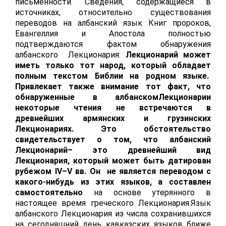
письменности. Сведения, содержащиеся в
источниках, относительно существования
переводов на албанский язык Книг пророков,
Евангеллия и Апостола полностью
подтверждаются фактом обнаружения
албанского Лекционария:
Лекционарий может
иметь только тот народ, который обладает
полным текстом Библии на родном языке.
Привлекает также внимание тот факт, что
обнаруженные в албанскомЛекционарии
некоторые чтения не встречаются в
древнейших армянских и грузинских
Лекционариях. Это обстоятельство
свидетельствует о том, что албанский
Лекционарий– это древнейший вид
Лекционария, который может быть датирован
рубежом
IV
–
V
вв. Он не является переводом с
какого-нибудь из этих языков, а составлен
самостоятельно
на основе утерянного в
настоящее время греческого Лекционария.Язык
албанского Лекционария из числа сохранившихся
на сегодняшний день кавказских языков ближе