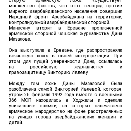
старую армянскую ложь: «Существует
множество фактов, что этот геноцид против
мирного азербайджанского населения совершил
Народный фронт Азербайджана на территории,
контролируемой азербайджанской стороной.
Манасяну вторит в Ереване
проплаченной
армянской стороной
чешская журналистка Дана
Мазалова.
Она
выступала в Ереване, где распространяла
всяческую ложь в своей интерпретации. При
этом для пущей уверенности Дана, ссылалась
на
российскую
журналистку
и
правозащитницу
Викторию Ивлеву.
Между тем ложь Даны Мазаловой была
разоблачена самой Викторией Ивлевой, которая
утром 26 февраля 1992 года вместе с военными
366 МСП находилась в Ходжалы и сделала
уникальные снимки, на которых запечатлено
армянское мародерство на фоне расстрелянных
на улицах города азербайджанских женщин и
детей.