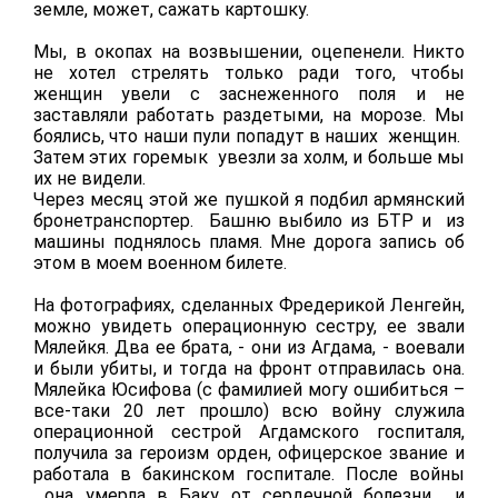
земле, может, сажать картошку.
Мы, в окопах на возвышении, оцепенели. Никто
не хотел стрелять
только ради того, чтобы
женщин увели с заснеженного поля и не
заставляли работать раздетыми, на морозе. Мы
боялись, что наши пули попадут в наших женщин.
Затем этих горемык увезли за холм, и больше мы
их не видели.
Через месяц этой же пушкой я подбил армянский
бронетранспортер. Башню выбило из БТР и из
машины поднялось пламя. Мне дорога запись об
этом в моем военном билете.
На фотографиях, сделанных Фредерикой Ленгейн,
можно увидеть операционную сестру, ее звали
Мялейкя. Два ее брата, - они из Агдама, - воевали
и были убиты, и тогда на фронт отправилась она.
Мялейка Юсифова (с фамилией могу ошибиться –
все-таки 20 лет прошло) всю войну служила
операционной сестрой Агдамского госпиталя,
получила за героизм орден,
офицерское звание и
работала в бакинском госпитале. После войны
она умерла в Баку от сердечной болезни и