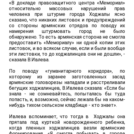
«В докладе правозащитного центра «Мемориал»
относительно массовых нарушений прав
человека при штурме города Ходжалы ясно
сказано, что никаких листовок и предупреждений
со стороны армянских отрядов по поводу их
намерения штурмовать город не было
обнаружено. То есть армянская сторона не смогла
предоставить «Мемориалу» ни одной копии этих
листовок, и во всяком случае, если и были вообще
эти листовки, то до ходжалинцев они не дошли», -
сказала В.Ивлева.
По поводу «гуманитарного коридора», по
которому из заранее заготовленных засад
армянские головорезы нападали и расстреливали
бегущих ходжалинцев, В.Ивлева сказала: «Если бы
знала - не сомневайтесь, попыталась бы туда
попасть, и, возможно, сейчас лежала бы на каком-
нибудь тихом сельском кладбище - кто знает».
Ивлева вспоминает, что тогда в Ходжалы она
прятала под курткой новорожденного ребенка,
когда пленных ходжалинцев везли армянские
формирования. «Я смогла побывать в городе