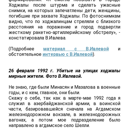
Ходжалы после штурма и сделать ужасные
снимки, на которых запечатлены дети, женщины,
погибшие при захвате Ходжалы. По фотоснимкам
видно, что по ходжалинцам стреляли с близкого
расстояния на поражение и город подвергли
жесткому ракетно-артиллерийскому обстрелу», -
констатировала В.Ивлева.
(Подробнее
материал с В.Ивлевой
и
обстоятельное
интервью с В.Ивлевой
).
26 февраля 1992 г. Убитые на улицах ходжалы
мирные жители.
Фото В.Ивлевой.
Не знаю, где были Минасян и Мазалова в военные
годы, и с кем, главное, они были.
Скажу о себе, так как в марте-мае 1992 года я
служил в азербайджанской армии, в воинской
части, базировавшейся сначала на Агдамском
железнодорожном вокзале, в железнодорожных
вагонах, а потом мое подразделение было
направлено в агдамское село Шелли.