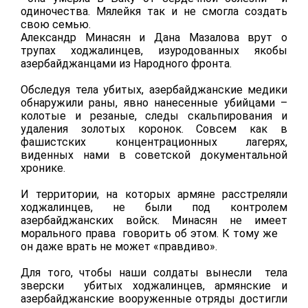
одиночества. Мялейкя так и не смогла создать
свою семью.
Александр Минасян и Дана Мазалова врут о
трупах ходжалинцев, изуродованных якобы
азербайджанцами из Народного фронта.
Обследуя тела убитых, азербайджанские медики
обнаружили раны, явно нанесенные убийцами –
колотые и резаные, следы скальпирования и
удаления золотых коронок. Совсем как в
фашист
ских концентрационных лагерях,
виденных нами в советской документальной
хронике.
И территории, на которых армяне расстреляли
ходжалинцев, не
были под контролем
азербайджанских войск. Минасян не имеет
морального права говорить об этом. К тому же
он даже врать не может «правдиво».
Для того, чтобы наши солдаты вынесли тела
зверски убитых ходжалинцев, армянские и
азербайджанские вооруженные отряды достигли