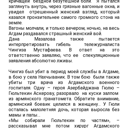
кричащей бездной безутешной боли. Я пытался
заглянуть внутрь, через грязные вагонные окна, и
увидел отрешенный женский взгляд, который
казался пронзительнее самого громкого стона на
земле.
Вагоны молчали, и только вечером, ночью, на весь
Агдам раздавался страшный женский вой.
Дана Мазалова также пытается
интерпретировать гибель тележурналиста
Чингиза Мустафаева. В ответ на это
ответственно заявляю, что ее спекуляционные
заявления абсолютно лживы.
Чингиз был убит в период моей службы в Агдаме,
в бою у села Нахчываник. В том бою были также
убиты три врача из Агдамского военного
госпиталя. Одну – героя Азербайджана Гюлю –
Гюльтекин Аскерову, разорвало на куски залпом
из армянского гранатомета. Обратите внимание,
армянский боевик целился в женщину… У Гюли
осталась малолетняя дочь, которая выросла без
мамы и папы…
«Мы собирали Гюльтекин по частям», –
рассказывал мне потом хирург Агдамского