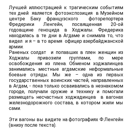
Лучшей иллюстрацией к трагическим событиям
тех дней является фотоэкспозиция в Музейном
центре Баку французского фоторепортера
Фредерики Ленгейн, посвященная 20-ой
годовщине геноцида в Ходжалы. Фредерика
находилась в те дни в Агдаме и снимала то, что
видел и я – в то время офицер азербайджанской
армии.
Раненых солдат и попавших в плен женщин из
Ходжалы привозили группами, по мере
освобождения из плена. Обменом ходжалинцев
занимались местные агдамские неформальные
боевые отряды. Мы же – одна из первых
государственных воинских частей, направленных
в Агдам, - пока только осваивались в незнакомом
городе, получали оружие и технику и помогали
размещать несчастных ходжадинцев в вагонах
железнодорожного состава, в котором жили мы
сами.
Эти вагоны вы видите на фотографиях Ф.Ленгейн
(внизу после текста).