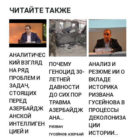
ЧИТАЙТЕ ТАКЖЕ
АНАЛИТИЧЕС
КИЙ ВЗГЛЯД
ПОЧЕМУ
АНАЛИЗ И
НА РЯД
ГЕНОЦИД 30-
РЕЗЮМЕ ИИ О
ПРОБЛЕМ И
ЛЕТНЕЙ
ВКЛАДЕ
ЗАДАЧ,
ДАВНОСТИ
ИСТОРИКА
СТОЯЩИХ
ДО СИХ ПОР
РИЗВАНА
ПЕРЕД
ТРАВМА
ГУСЕЙНОВА В
АЗЕРБАЙДЖ
АЗЕРБАЙДЖ
ПРОЦЕССЫ
АНСКОЙ
АНА...
ДЕКОЛОНИЗА
ИНТЕЛЛИГЕН
ЦИИ
РИЗВАН
ЦИЕЙ И
ИСТОРИИ...
ГУСЕЙНОВ
АЗЕРБАЙ