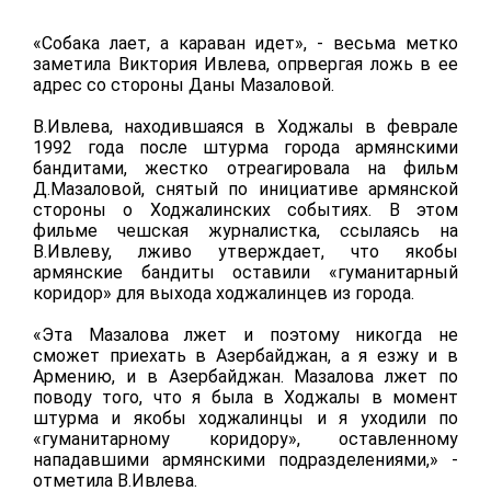
«Собака лает, а караван идет», - весьма метко
заметила Виктория Ивлева, опрвергая ложь в ее
адрес со стороны Даны Мазаловой.
В.Ивлева, находившаяся в Ходжалы в феврале
1992 года после штурма города армянскими
бандитами, жестко отреагировала на фильм
Д.Мазаловой,
снятый
по инициативе армянской
стороны о Ходжалинских событиях. В этом
фильме чешская журналистка,
ссылаясь на
В.Ивлеву,
лживо утверждает, что якобы
армянские бандиты оставили
«гуманитарный
коридор»
для выхода ходжалинцев из города.
«Эта Мазалова лжет и поэтому никогда не
сможет приехать в Азербайджан, а я езжу и в
Армению, и в Азербайджан. Мазалова лжет по
поводу того, что я была в Ходжалы в момент
штурма и якобы ходжалинцы и я уходили по
«гуманитарному коридору», оставленному
нападавшими армянскими подразделениями,» -
отметила В.Ивлева.