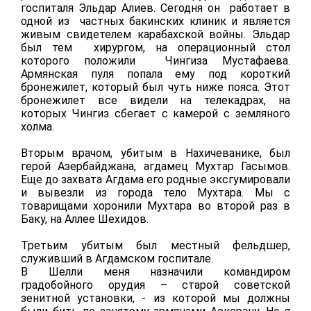
госпиталя Эльдар Алиев. Сегодня он работает в
одной из частных бакинских клиник и является
живым свидетелем карабахской войны. Эльдар
был
тем хирургом, на операционный стол
которого положили Чингиза Мустафаева.
Армянская пуля попала ему под короткий
бронежилет, который был чуть ниже пояса. Этот
бронежилет все видели на
телекадрах, на
которых Чингиз сбегает с камерой с земляного
холма.
Вторым врачом, убитым в Нахичеванике, был
герой Азербайджана, агдамец Мухтар Гасымов.
Еще до захвата Агдама
его родные эксгумировали
и вывезли из города тело Мухтара. Мы с
товарищами хоронили Мухтара во второй раз в
Баку, на Аллее Шехидов.
Третьим убитым был местный фельдшер,
служивший в Агдамском госпитале.
В Шелли меня назначили командиром
градобойного орудия – старой советской
зенитной установки, - из которой мы должны