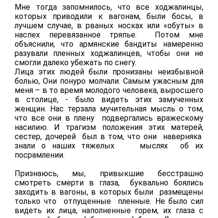
Мне тогда запомнилось, что все ходжалинцы,
которых приводили к вагонам, были босы, в
лучшем случае, в рваных носках или «обуты» в
наспех перевязанное тряпье. Потом мне
объяснили, что армянские бандиты намеренно
разували пленных ходжалинцев, чтобы они не
смогли далеко убежать по снегу.
Лица этих людей были пронизаны неизбывной
болью, Они понуро молчали. Самым ужасным для
меня – в то время молодого человека, выросшего
в столице, - было видеть этих замученных
женщин. Нас терзала мучительная мысль о том,
что все они в плену подвергались вражескому
насилию. И трагизм положения этих матерей,
сестер, дочерей был в том, что они наверняка
знали о наших тяжелых мыслях об их
посрамлении.
Признаюсь, мы, привыкшие бесстрашно
смотреть смерти в глаза, буквально боялись
заходить в вагоны, в которых были размещены
только что отпущенные пленные. Не было сил
видеть их лица, наполненные горем, их глаза с