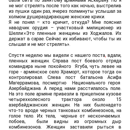
были бить по занятому армянами Аскерану. Но я
не мог стрелять после того как ночью, выстрелив
из пушки один раз, я
через полминуты услышал за
холмом душераздирающие женские крики.
Я не понял – кто кричит, откуда? Мне пояснил
наводчик орудия – участковый милиционер из
Шелли:«Это пленные женщины из Ходжалов. Их
держат в сарае. Сейчас их избивают, чтобы ты их
слышал и не мог стрелять».
Спустя неделю мы видели
с нашего поста
,
вдали,
пленных женщин. Справа пост боевого отряда
командира ныне покойного Ягуба, чуть левее на
горе - армянское село Храморт, которое тогда он
контролировал. Слева пост батальона Асифа
Магеррамова, посмертно Национального героя
Азербайджана. А перед нами расстилалось поле.
На это поле армяне привезли в прицепном кузове
четырехколесного трактора около 15
азербайджанских женщин. На них былонадето
что-то вроде черных танковых комбинезонов, на
голое тело. Их тела, черные от нескончаемых
побоев,
были видны из огромных дыр
комбинезонов. Женщин заставили рыться в