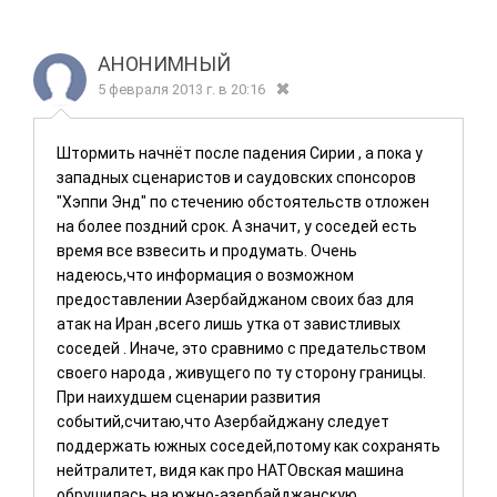
АНОНИМНЫЙ
5 февраля 2013 г. в 20:16
Штормить начнёт после падения Сирии , а пока у
западных сценаристов и саудовских спонсоров
"Хэппи Энд" по стечению обстоятельств отложен
на более поздний срок. А значит, у соседей есть
время все взвесить и продумать. Очень
надеюсь,что информация о возможном
предоставлении Азербайджаном своих баз для
атак на Иран ,всего лишь утка от завистливых
соседей . Иначе, это сравнимо с предательством
своего народа , живущего по ту сторону границы.
При наихудшем сценарии развития
событий,считаю,что Азербайджану следует
поддержать южных соседей,потому как сохранять
нейтралитет, видя как про НАТОвская машина
обрушилась на южно-азербайджанскую