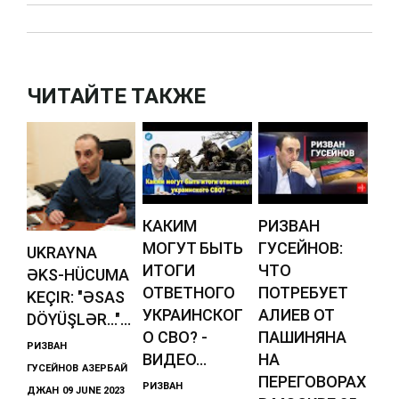
ЧИТАЙТЕ ТАКЖЕ
КАКИМ
РИЗВАН
МОГУТ БЫТЬ
ГУСЕЙНОВ:
UKRAYNA
ИТОГИ
ЧТО
ƏKS-HÜCUMA
ОТВЕТНОГО
ПОТРЕБУЕТ
KEÇIR: "ƏSAS
УКРАИНСКОГ
АЛИЕВ ОТ
DÖYÜŞLƏR..."...
О СВО? -
ПАШИНЯНА
РИЗВАН
ВИДЕО...
НА
ГУСЕЙНОВ
АЗЕРБАЙ
ПЕРЕГОВОРАХ
РИЗВАН
ДЖАН
09 JUNE 2023