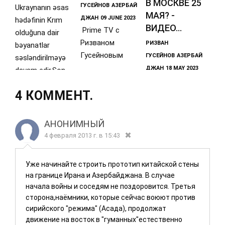
В МОСКВЕ 25
ГУСЕЙНОВ
АЗЕРБАЙ
Ukraynanın əsas
МАЯ? -
ДЖАН
09 JUNE 2023
hədəfinin Krım
ВИДЕО...
Prime TV с
olduğuna dair
Ризваном
РИЗВАН
bəyanatlar
Гусейновым
ГУСЕЙНОВ
АЗЕРБАЙ
səsləndirilməyə
ДЖАН
18 MAY 2023
davam edir.Son
düzdanışaq
olaraq,
4 КОММЕНТ.
АНОНИМНЫЙ
4 февраля 2013 г. в 15:43
Уже начинайте строить прототип китайской стены
на границе Ирана и Азербайджана. В случае
начала войны и соседям не поздоровится. Третья
сторона,наёмники, которые сейчас воюют против
сирийского "режима" (Асада), продолжат
движение на восток в "гуманных"естественно