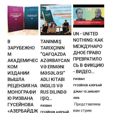
UN - UNITED
NOTHING: КАК
В
TANINMIŞ
МЕЖДУНАРО
ЗАРУБЕЖНО
TARIXÇININ
ДНОЕ ПРАВО
М
“QAFQAZDA
ПРЕВРАТИЛО
АКАДЕМИЧЕС
AZƏRBAYCAN
СЬ В ФИКЦИЮ
КОМ
VƏ ERMƏNI
- ВИДЕО...
ИЗДАНИИ
MƏSƏLƏSI”
ВЫШЛА
ADLI KITABI
РИЗВАН
РЕЦЕНЗИЯ НА
INGILIS VƏ
ГУСЕЙНОВ
АЗЕРБАЙ
МОНОГРАФИ
RUS DILINDƏ
ДЖАН
10 JANUARY
Ю РИЗВАНА
IŞIQ...
2026
ГУСЕЙНОВА
Представляем
РИЗВАН
«АЗЕРБАЙДЖ
вам стрим
ГУСЕЙНОВ
АЗЕРБАЙ