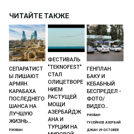
ЧИТАЙТЕ ТАКЖЕ
ФЕСТИВАЛЬ
"TEKNOFEST"
СЕПАРАТИСТ
ГЕНПЛАН
СТАЛ
Ы ЛИШАЮТ
БАКУ И
ОЛИЦЕТВОРЕ
АРМЯН
КЕБАБНЫЙ
НИЕМ
КАРАБАХА
БЕСПРЕДЕЛ -
РАСТУЩЕЙ
ПОСЛЕДНЕГО
ФОТО/
МОЩИ
ШАНСА НА
ВИДЕО...
АЗЕРБАЙДЖ
ЛУЧШУЮ
РИЗВАН
АНА И
ЖИЗНЬ...
ГУСЕЙНОВ
АЗЕРБАЙ
ТУРЦИИ НА
РИЗВАН
ДЖАН
29 OCTOBER