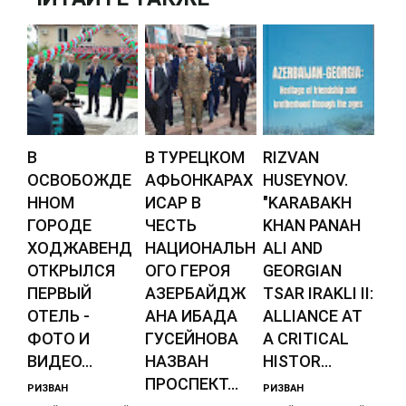
В
В ТУРЕЦКОМ
RIZVAN
ОСВОБОЖДЕ
АФЬОНКАРАХ
HUSEYNOV.
ННОМ
ИСАР В
"KARABAKH
ГОРОДЕ
ЧЕСТЬ
KHAN PANAH
ХОДЖАВЕНД
НАЦИОНАЛЬН
ALI AND
ОТКРЫЛСЯ
ОГО ГЕРОЯ
GEORGIAN
ПЕРВЫЙ
АЗЕРБАЙДЖ
TSAR IRAKLI II:
ОТЕЛЬ -
АНА ИБАДА
ALLIANCE AT
ФОТО И
ГУСЕЙНОВА
A CRITICAL
ВИДЕО...
НАЗВАН
HISTOR...
ПРОСПЕКТ...
РИЗВАН
РИЗВАН