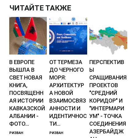
ЧИТАЙТЕ ТАКЖЕ
В ЕВРОПЕ
ОТ ТЕРМЕЗА
ПЕРСПЕКТИВ
ВЫШЛА В
ДО ЧЕРНОГО
Ы
СВЕТ НОВАЯ
МОРЯ:
СРАЩИВАНИЯ
КНИГА,
АРХИТЕКТУР
ПРОЕКТОВ
ПОСВЯЩЕНН
А НОВОЙ
"СРЕДНИЙ
АЯ ИСТОРИИ
ВЗАИМОСВЯЗ
КОРИДОР" И
КАВКАЗСКОЙ
АННОСТИ И
"ИНТЕРМАРИ
АЛБАНИИ -
ИДЕНТИЧНОС
УМ" - ТОЧКА
ФОТО...
ТИ...
СОЕДИНЕНИЯ
АЗЕРБАЙДЖ
РИЗВАН
РИЗВАН