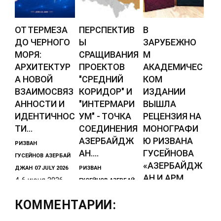
ОТ ТЕРМЕЗА
ПЕРСПЕКТИВ
В
ДО ЧЕРНОГО
Ы
ЗАРУБЕЖНО
МОРЯ:
СРАЩИВАНИЯ
М
АРХИТЕКТУР
ПРОЕКТОВ
АКАДЕМИЧЕС
А НОВОЙ
"СРЕДНИЙ
КОМ
ВЗАИМОСВЯЗ
КОРИДОР" И
ИЗДАНИИ
АННОСТИ И
"ИНТЕРМАРИ
ВЫШЛА
ИДЕНТИЧНОС
УМ" - ТОЧКА
РЕЦЕНЗИЯ НА
ТИ...
СОЕДИНЕНИЯ
МОНОГРАФИ
АЗЕРБАЙДЖ
Ю РИЗВАНА
РИЗВАН
АН....
ГУСЕЙНОВА
ГУСЕЙНОВ
АЗЕРБАЙ
«АЗЕРБАЙДЖ
ДЖАН
07 JULY 2026
РИЗВАН
АН И АРМ...
4-6 июня 2026
ГУСЕЙНОВ
АЗЕРБАЙ
года в Ташкенте
ДЖАН
31 MAY 2026
РИЗВАН
КОММЕНТАРИИ:
прошло Второе
В последнее
ГУСЕЙНОВ
АЗЕРБАЙ
заседание
время
ДЖАН
28 JANUARY