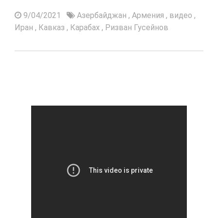
9/04/2021
Азербайджан
,
Армения
,
видео
,
Иран
,
Кавказ
,
Карабах
,
Ризван Гусейнов