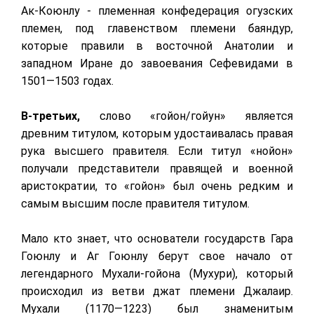
Ак-Коюнлу - племенная конфедерация огузских
племен, под главенством племени баяндур,
которые правили в восточной Анатолии и
западном Иране до завоевания Сефевидами в
1501—1503 годах.
В-третьих,
слово «гойон/гойун» является
древним титулом, которым удостаивалась правая
рука высшего правителя. Если титул «нойон»
получали представители правящей и военной
аристократии, то «гойон» был очень редким и
самым высшим после правителя титулом.
Мало кто знает, что основатели государств Гара
Гоюнлу и Аг Гоюнлу берут свое начало от
легендарного Мухали-гойона (Мухури), который
происходил из ветви джат племени Джалаир.
Мухали (1170—1223) был знаменитым