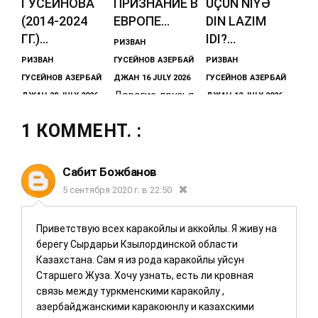
ГУСЕЙНОВА
ПРИЗНАНИЕ В
ÜÇÜN NIYƏ
(2014-2024
ЕВРОПЕ...
DIN LAZIM
ГГ.)...
IDI?...
РИЗВАН
РИЗВАН
ГУСЕЙНОВ
АЗЕРБАЙ
РИЗВАН
ГУСЕЙНОВ
АЗЕРБАЙ
ДЖАН
16 JULY 2026
ГУСЕЙНОВ
АЗЕРБАЙ
Дорогие друзья,
ДЖАН
29 JULY 2026
ДЖАН
12 JULY 2026
Прогнозы и
наш
Dövlət qurmaq
1 КОММЕНТ. :
тезисы
международный
üçün niyə din
азербайджанско
проект и
lazım idi? | Sovet
го историка и
совместный
dövrü bizi
Сабит Божбанов
политического
отчет с
kimliyimizdən
5 сентября 2020 г. в 22:50
эксперта
кафедрой
necə
Ризвана
ЮНЕСКО по
Приветствую всех каракойлы и аккойлы. Я живу на
Гусейнова об
мониторингу и
берегу Сырдарьи Кзылординской области
итогах
Казахстана. Сам я из рода каракойлы уйсун
Старшего Жуза. Хочу узнать, есть ли кровная
связь между туркменскими каракойлу ,
азербайджанскими каракоюнлу и казахскими