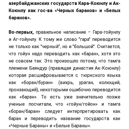
азербайджанских государств Кара-Коюнлу и Ак-
Коюнлу как гос-ва «Черных баранов» и «Белых
баранов».
Во-первых,
правильное написание – Гара-гойунлу
и Аг-гойунлу. К тому же слово "гара" переводится
не только как "черный", но и "большой". Считается,
что гойун надо переводить как «баран», хотя это
не совсем так. Это произошло потому, что тамга
племени Баяндур (правящая династия Ак-Коюнлу)
которая расшифровывается с тюркского языка
как «боран/буран» (вихрь, ураган, колющий,
пронзающий), некоторыми ошибочно переводится
как «баран». То есть уже значительно позже
ученые посчитали, что «гойун/гойон» и тамга
«боран/баран» следует интерпретировать как
баран и переводить название государств как
«Черные Бараны» и «Белые Бараны».