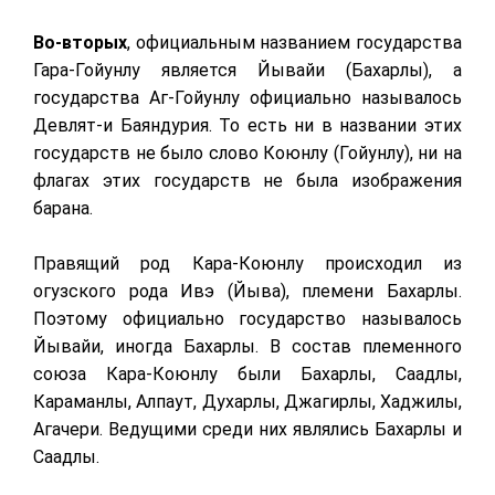
Во-вторых
, официальным названием государства
Гара-Гойунлу является Йывайи (Бахарлы), а
государства Аг-Гойунлу официально называлось
Девлят-и Баяндурия. То есть ни в названии этих
государств не было слово Коюнлу (Гойунлу), ни на
флагах этих государств не была изображения
барана.
Правящий род Кара-Коюнлу происходил из
огузского рода Ивэ (Йыва), племени Бахарлы.
Поэтому официально государство называлось
Йывайи, иногда Бахарлы. В состав племенного
союза Кара-Коюнлу были Бахарлы, Саадлы,
Караманлы, Алпаут, Духарлы, Джагирлы, Хаджилы,
Агачери. Ведущими среди них являлись Бахарлы и
Саадлы.