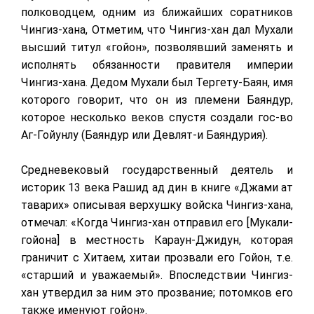
полководцем, одним из ближайших соратников
Чингиз-хана, Отметим, что Чингиз-хан дал Мухали
высший титул «гойон», позволявший заменять и
исполнять обязанности правителя империи
Чингиз-хана. Дедом Мухали был Тергету-Баян, имя
которого говорит, что он из племени Баяндур,
которое несколько веков спустя создали гос-во
Аг-Гойунлу (Баяндур или Девлят-и Баяндурия).
Средневековый государственный деятель и
историк 13 века Рашид ад дин в книге «Джами ат
таварих» описывая верхушку войска Чингиз-хана,
отмечал: «Когда Чингиз-хан отправил его [Мукали-
гойона] в местность Караун-Джидун, которая
граничит с Хитаем, хитаи прозвали его Гойон, т.е.
«старший и уважаемый». Впоследствии Чингиз-
хан утвердил за ним это прозвание; потомков его
также именуют гойон».