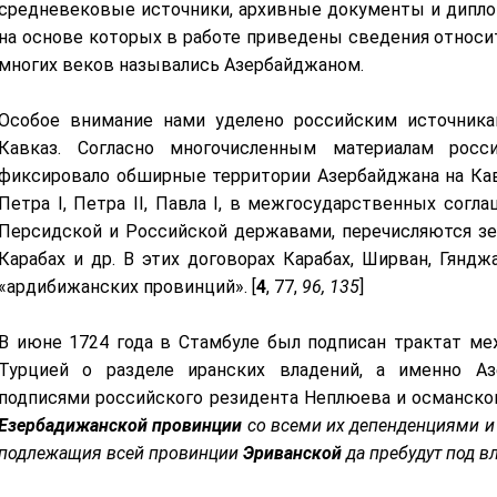
средневековые источники, архивные документы и дипло
на основе которых в работе приведены сведения относит
многих веков назывались Азербайджаном.
Особое внимание нами уделено российским источника
Кавказ. Согласно многочисленным материалам росс
фиксировало обширные территории Азербайджана на Кав
Петра I, Петра II, Павла I, в межгосударственных согл
Персидской и Российской державами, перечисляются зе
Карабах и др. В этих договорах Карабах, Ширван, Гяндж
«ардибижанских провинций».
[
4
, 77,
96, 135
]
В июне 1724 года в Стамбуле был подписан трактат м
Турцией о разделе иранских владений, а именно Аз
подписями российского резидента Неплюева и османског
Езербадижанской провинции
со всеми их депенденциями и 
подлежащия всей провинции
Эриванской
да пребудут под в