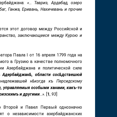
зербайджана:
«… Тавриз, Ардабад, озеро
баг, Ганжа, Еривань, Нахичевань и прочие
уется этот договор между Российской и
транство, заключающееся между Курою и
тора Павла I от 16 апреля 1799 года на
мого в Грузию в качестве полномочного
рии Азербайджана и политической силе
въ Адербайджанѣ, области сосѣдствешюй
надлежавшей нѣкогда къ Персидскому
я, управляемыя особыми ханами, какъ-то
ризскимъ и другими
…».
[
1
,
93
]
р Второй и Павел Первый однозначно
ят о независимости азербайджанских