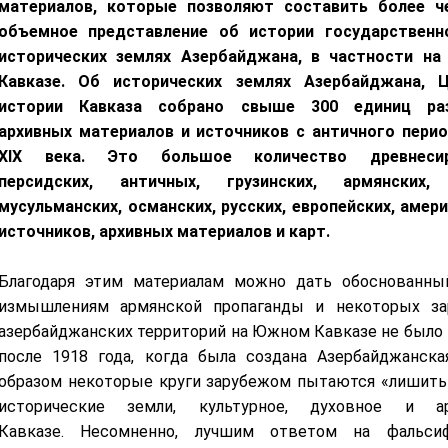
материалов, которые позволяют составить более ч
объемное представление об истории государственн
исторических землях Азербайджана, в частности н
Кавказе. Об исторических землях Азербайджана, 
истории Кавказа собрано свыше 300 единиц ра
архивных материалов и источников с античного перио
XIX
века. Это большое количество древнесири
персидских, античных, грузинских, армянских,
мусульманских, османских, русских, европейских, амер
источников, архивных материалов и карт.
Благодаря этим материалам можно дать обоснованны
измышлениям армянской пропаганды и некоторых за
азербайджанских территорий на Южном Кавказе не было 
после 1918 года, когда была создана Азербайджанска
образом некоторые круги зарубежом пытаются «лишить»
исторические земли, культурное, духовное и 
Кавказе.
Несомненно, лучшим ответом на фальси