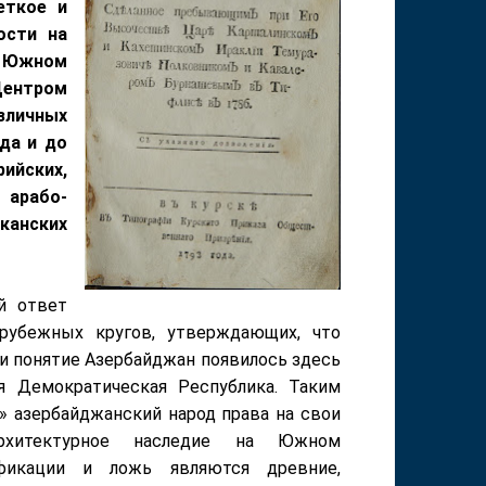
еткое и
ости на
а Южном
Центром
зличных
да и до
йских,
 арабо-
иканских
й ответ
рубежных кругов, утверждающих, что
и понятие Азербайджан появилось здесь
я Демократическая Республика. Таким
 азербайджанский народ права на свои
архитектурное наследие на Южном
фикации и ложь являются древние,