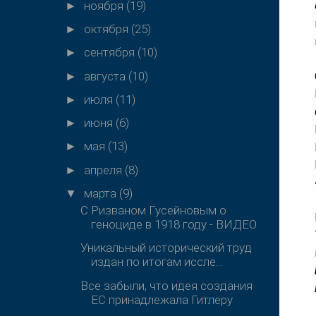
ноября
(19)
►
октября
(25)
►
сентября
(10)
►
августа
(10)
►
июля
(11)
►
июня
(6)
►
мая
(13)
►
апреля
(8)
►
марта
(9)
▼
С Ризваном Гусейновым о
геноциде в 1918 году - ВИДЕО
Уникальный исторический труд
издан по итогам иссле...
Все забыли, что идея создания
ЕС принадлежала Гитлеру