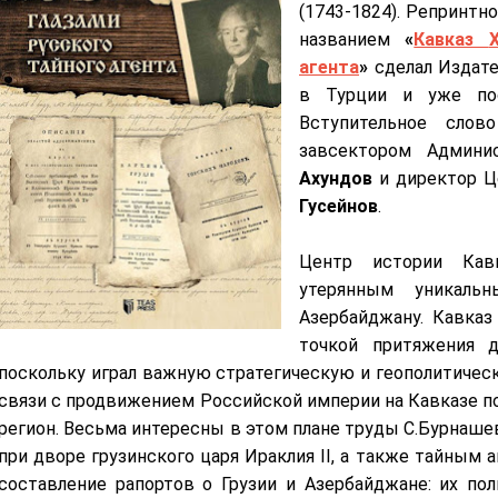
(1743-1824). Репринтн
названием
«
Кавказ
агента
»
сделал Издат
в Турции и уже пос
Вступительное слов
завсектором Админи
Ахундов
и директор Ц
Гусейнов
.
Центр истории Кав
утерянным уникаль
Азербайджану. Кавказ
точкой притяжения д
поскольку играл важную стратегическую и геополитическу
связи с продвижением Российской империи на Кавказе п
регион. Весьма интересны в этом плане труды С.Бурнаше
при дворе грузинского царя Ираклия II, а также тайным 
составление рапортов о Грузии и Азербайджане: их пол