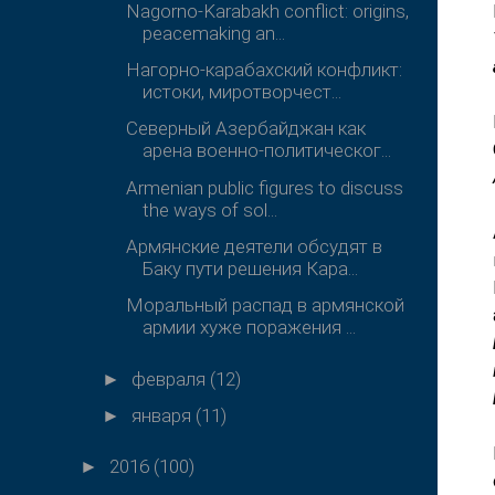
Nagorno-Karabakh conflict: origins,
peacemaking an...
Нагорно-карабахский конфликт:
истоки, миротворчест...
Северный Азербайджан как
арена военно-политическог...
Armenian public figures to discuss
the ways of sol...
Армянские деятели обсудят в
Баку пути решения Кара...
Моральный распад в армянской
армии хуже поражения ...
февраля
(12)
►
января
(11)
►
2016
(100)
►