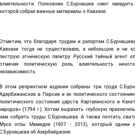
влиятельности. Полковник С.Бурнашев смог наладить
которой собрал важные материалы о Кавказе.
Отметим, что благодаря трудам и рапортам С.Бурнашев
Кавказе тогда не существовало, а небольшое и не к
пеструю этническую палитру. Русский тайный агент о
отмечая политическую роль, влиятельность неко
независимость.
В этом репринтном издании собраны три труда С.Бурн
Адербижанских в Персии и их политического состояния» (
политического состояния царств Карталинского и Кахети
народов» (1794 г.).
Хотим выразить глубокую признатель
нам собрать труды С.Бурнашева. А также почтить свет
Муса оглы Мамедли (1937 - 2013), который одним 
С.Бурнашева об Азербайджане.