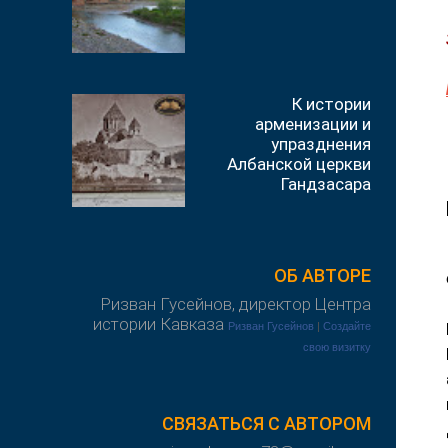
К истории
арменизации и
упразднения
Албанской церкви
Гандзасара
ОБ АВТОРЕ
Ризван Гусейнов, директор Центра
истории Кавказа
Ризван Гусейнов
|
Создайте
свою визитку
СВЯЗАТЬСЯ С АВТОРОМ