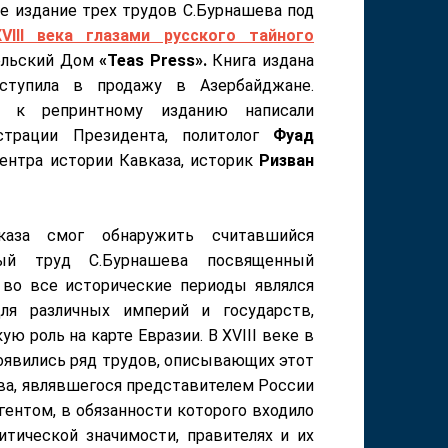
ое издание трех трудов С.Бурнашева под
XVIII
века глазами русского тайного
ельский Дом
«Teas
P
ress».
Книга издана
тупила в продажу в Азербайджане.
о к репринтному изданию написали
страции Президента, политолог
Фуад
ентра истории Кавказа, историк
Ризван
каза смог обнаружить считавшийся
ный труд С.Бурнашева посвященный
 во все исторические периоды являлся
ля различных империй и государств,
ю роль на карте Евразии. В XVIII веке в
оявились ряд трудов, описывающих этот
ва, являвшегося представителем России
агентом, в обязанности которого входило
итической значимости, правителях и их