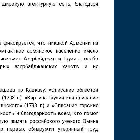
 широкую агентурную сеть, благодаря
а фиксируется, что никакой Армении на
омпактное армянское население имело
писывает Азербайджан и Грузию, особо
торых азербайджанских ханств и их
ашева по Кавказу: «Описание областей
1793 г.), «Картина Грузии или описание
нского» (1793 г.) и «Описание горских
ность и благодарность всем, кто помог
лую память российского ученого Эмина
из первых обнаружил утерянный труд