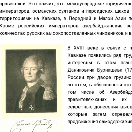
правителей. Это значит, что международные юридичес
императоров, османских султанов и персидских шахов 
территориями на Кавказе, в Передней и Малой Азии п
Кроме российских императоров азербайджанские з
количество русских высокопоставленных чиновников и в
В XVIII веке в связи с 
Кавказе появились ряд тру
интересны в этом план
Даниловича Бурнашева (17
России при дворе грузинс
агентом, в обязанности ко
том числе об Азербайдж
правителях-ханах и их 
секретные донесения высш
которые затем опреде
продвижения самодержавия