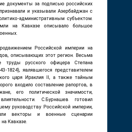
кие документы за подписью российских
признавали и указывали Азербайджан с
олитико-административным субъектом.
емли на Кавказе описывало большое
оенных.
продвижением Российской империи на
дов, описывающих этот регион. Весьма
е труды русского офицера Степана
43-1824), являвшегося представителем
кого царя Ираклия II, а также тайным
торого входило составление рапортов, в
ане, его политической значимости,
влиятельности. С.Бурнашев готовил
ему руководству Российской империи,
ляли векторы и военные сценарии
 на Кавказе.