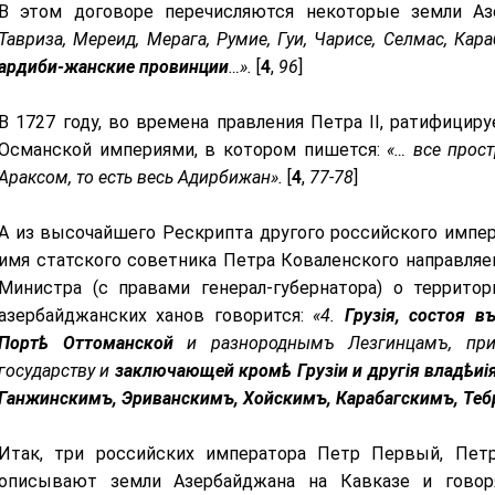
В этом договоре перечисляются некоторые земли А
Тавриза, Мереид, Мерага, Румие, Гуи, Чарисе, Селмас, Кара
ардиби-жанские провинции
…».
[
4
,
96
]
В 1727 году, во времена правления Петра II, ратифицир
Османской империями, в котором пишется:
«… все прос
Араксом, то есть весь Адирбижан».
[
4
,
77-78
]
А из высочайшего Рескрипта другого российского импера
имя статского советника Петра Коваленского направляе
Министра (с правами генерал-губернатора) о террито
азербайджанских ханов говорится:
«4.
Грузія, состоя 
Портѣ Оттоманской
и разнороднымъ Лезгинцамъ, при
государству и
заключающей кромѣ Грузіи и другія владѣиі
Ганжинскимъ, Эриванскимъ, Хойскимъ, Карабагскимъ, Теб
Итак, три российских императора Петр Первый, Пет
описывают земли Азербайджана на Кавказе и говор