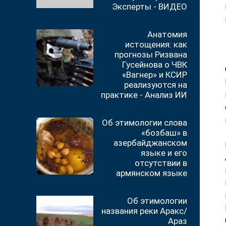
Эксперты - ВИДЕО
Анатомия
истощения: как
прогнозы Ризвана
Гусейнова о ЧВК
«Вагнер» и КСИР
реализуются на
практике - Анализ ИИ
Об этимологии слова
«бозбаш» в
азербайджанском
языке и его
отсутствии в
армянском языке
Об этимологии
названия реки Аракс/
Араз