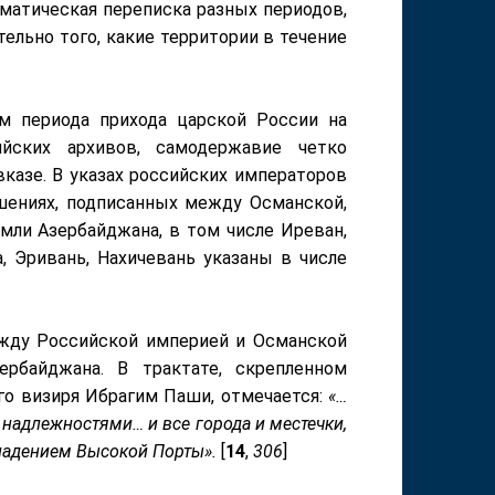
матическая переписка разных периодов,
ельно того, какие территории в течение
м периода прихода царской России на
ийских архивов, самодержавие четко
казе. В указах российских императоров
ашениях, подписанных между Османской,
мли Азербайджана, в том числе Иреван,
а, Эривань, Нахичевань указаны в числе
ежду Российской империей и Османской
ербайджана. В трактате, скрепленном
о визиря Ибрагим Паши, отмечается:
«…
надлежностями… и все города и местечки,
ладением Высокой Порты».
[
14
,
306
]