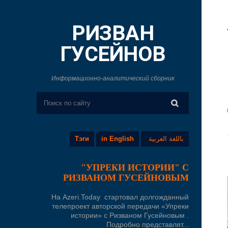
РИЗВАН
ГУСЕЙНОВ
Информационно-аналитический сборник
Тэги
in English
باللغة العربية
"УПРЕКИ ИСТОРИИ" С
РИЗВАНОМ ГУСЕЙНОВЫМ
На Azeri.Today стартовал долгожданный
телепроект авторской передачи «Упреки
истории» с Ризваном Гусейновым .
Подробно представлят...