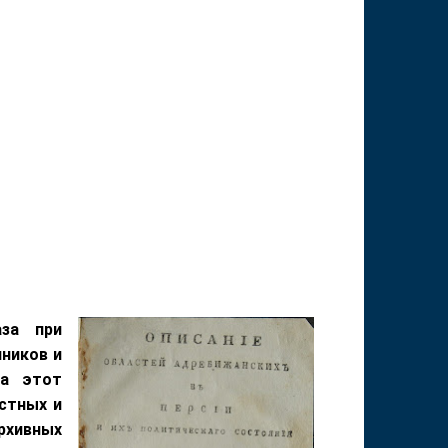
аза при
ников и
За этот
стных и
рхивных