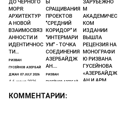
ДО ЧЕРНОГО
Ы
ЗАРУБЕЖНО
МОРЯ:
СРАЩИВАНИЯ
М
АРХИТЕКТУР
ПРОЕКТОВ
АКАДЕМИЧЕС
А НОВОЙ
"СРЕДНИЙ
КОМ
ВЗАИМОСВЯЗ
КОРИДОР" И
ИЗДАНИИ
АННОСТИ И
"ИНТЕРМАРИ
ВЫШЛА
ИДЕНТИЧНОС
УМ" - ТОЧКА
РЕЦЕНЗИЯ НА
ТИ...
СОЕДИНЕНИЯ
МОНОГРАФИ
АЗЕРБАЙДЖ
Ю РИЗВАНА
РИЗВАН
АН....
ГУСЕЙНОВА
ГУСЕЙНОВ
АЗЕРБАЙ
«АЗЕРБАЙДЖ
ДЖАН
07 JULY 2026
РИЗВАН
АН И АРМ...
4-6 июня 2026
ГУСЕЙНОВ
АЗЕРБАЙ
года в Ташкенте
ДЖАН
31 MAY 2026
РИЗВАН
КОММЕНТАРИИ:
прошло Второе
В последнее
ГУСЕЙНОВ
АЗЕРБАЙ
заседание
время
ДЖАН
28 JANUARY
Термезского
наметилась
2026
диалога по
заметная
В известном
взаимосвязанно
активизация по
турецком