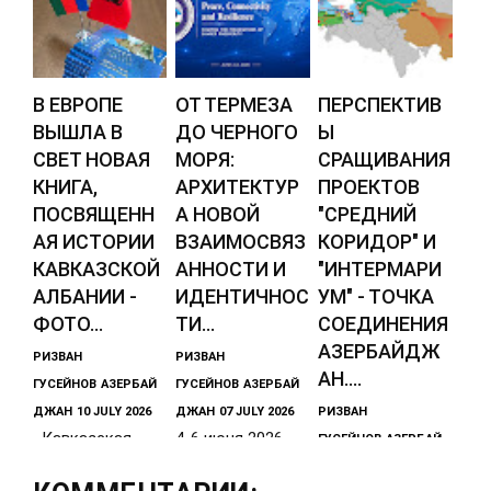
В ЕВРОПЕ
ОТ ТЕРМЕЗА
ПЕРСПЕКТИВ
ВЫШЛА В
ДО ЧЕРНОГО
Ы
СВЕТ НОВАЯ
МОРЯ:
СРАЩИВАНИЯ
КНИГА,
АРХИТЕКТУР
ПРОЕКТОВ
ПОСВЯЩЕНН
А НОВОЙ
"СРЕДНИЙ
АЯ ИСТОРИИ
ВЗАИМОСВЯЗ
КОРИДОР" И
КАВКАЗСКОЙ
АННОСТИ И
"ИНТЕРМАРИ
АЛБАНИИ -
ИДЕНТИЧНОС
УМ" - ТОЧКА
ФОТО...
ТИ...
СОЕДИНЕНИЯ
АЗЕРБАЙДЖ
РИЗВАН
РИЗВАН
АН....
ГУСЕЙНОВ
АЗЕРБАЙ
ГУСЕЙНОВ
АЗЕРБАЙ
ДЖАН
10 JULY 2026
ДЖАН
07 JULY 2026
РИЗВАН
Кавказская
4-6 июня 2026
ГУСЕЙНОВ
АЗЕРБАЙ
Албания (Аран)
года в Ташкенте
ДЖАН
31 MAY 2026