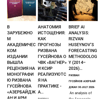
В
АНАТОМИЯ
BRIEF AI
ЗАРУБЕЖНО
ИСТОЩЕНИЯ:
ANALYSIS:
М
КАК
RIZVAN
АКАДЕМИЧЕС
ПРОГНОЗЫ
HUSEYNOV’S
КОМ
РИЗВАНА
FORECASTING
ИЗДАНИИ
ГУСЕЙНОВА О
METHODOLOG
ВЫШЛА
ЧВК «ВАГНЕР»
Y (2014–
РЕЦЕНЗИЯ НА
И КСИР
2026)...
МОНОГРАФИ
РЕАЛИЗУЮТС
РИЗВАН
Ю РИЗВАНА
Я НА
ГУСЕЙНОВ
АЗЕРБАЙ
ГУСЕЙНОВА
ПРАКТИКЕ -
ДЖАН
30 JULY 2026
«АЗЕРБАЙДЖ
А...
An analysis of
АН И АРМ...
the forecasts
РИЗВАН
made by
РИЗВАН
ГУСЕЙНОВ
АЗЕРБАЙ