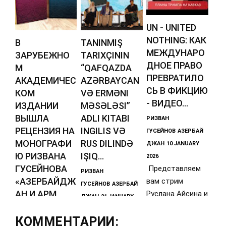
UN - UNITED
NOTHING: КАК
В
TANINMIŞ
МЕЖДУНАРО
ЗАРУБЕЖНО
TARIXÇININ
ДНОЕ ПРАВО
М
“QAFQAZDA
ПРЕВРАТИЛО
АКАДЕМИЧЕС
AZƏRBAYCAN
СЬ В ФИКЦИЮ
КОМ
VƏ ERMƏNI
- ВИДЕО...
ИЗДАНИИ
MƏSƏLƏSI”
ВЫШЛА
ADLI KITABI
РИЗВАН
РЕЦЕНЗИЯ НА
INGILIS VƏ
ГУСЕЙНОВ
АЗЕРБАЙ
МОНОГРАФИ
RUS DILINDƏ
ДЖАН
10 JANUARY
Ю РИЗВАНА
IŞIQ...
2026
ГУСЕЙНОВА
Представляем
РИЗВАН
«АЗЕРБАЙДЖ
вам стрим
ГУСЕЙНОВ
АЗЕРБАЙ
АН И АРМ...
Руслана Айсина и
ДЖАН
21 JANUARY
Ризвана
РИЗВАН
2026
Гусейнова от 9
КОММЕНТАРИИ:
https://diasporne
ГУСЕЙНОВ
АЗЕРБАЙ