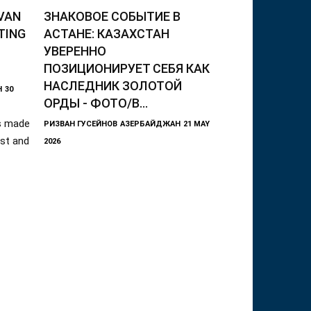
ZVAN
ЗНАКОВОЕ СОБЫТИЕ В
TING
АСТАНЕ: КАЗАХСТАН
УВЕРЕННО
ПОЗИЦИОНИРУЕТ СЕБЯ КАК
НАСЛЕДНИК ЗОЛОТОЙ
Н
30
ОРДЫ - ФОТО/В...
ts made
РИЗВАН ГУСЕЙНОВ
АЗЕРБАЙДЖАН
21 MAY
ist and
2026
19-20 мая в Астане - столице
Казахстана состоялся
Международный симпозиум
«Золотая Орда как модель