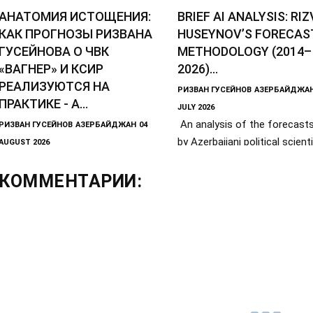
АНАТОМИЯ ИСТОЩЕНИЯ:
BRIEF AI ANALYSIS: RI
КАК ПРОГНОЗЫ РИЗВАНА
HUSEYNOV’S FORECAS
ГУСЕЙНОВА О ЧВК
METHODOLOGY (2014–
«ВАГНЕР» И КСИР
2026)...
РЕАЛИЗУЮТСЯ НА
РИЗВАН ГУСЕЙНОВ
АЗЕРБАЙДЖА
ПРАКТИКЕ - А...
JULY 2026
An analysis of the forecas
РИЗВАН ГУСЕЙНОВ
АЗЕРБАЙДЖАН
04
by Azerbaijani political scient
AUGUST 2026
Введение: Систематический
historian
демонтаж военизированных элит
КОММЕНТАРИИ:
Анализ прогнозов
азербайджанского