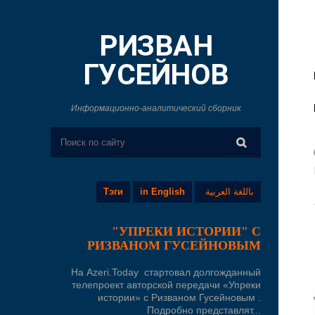
РИЗВАН
ГУСЕЙНОВ
Информационно-аналитический сборник
Тэги
in English
باللغة العربية
"УПРЕКИ ИСТОРИИ" С
РИЗВАНОМ ГУСЕЙНОВЫМ
На Azeri.Today стартовал долгожданный
телепроект авторской передачи «Упреки
истории» с Ризваном Гусейновым .
Подробно представлят...