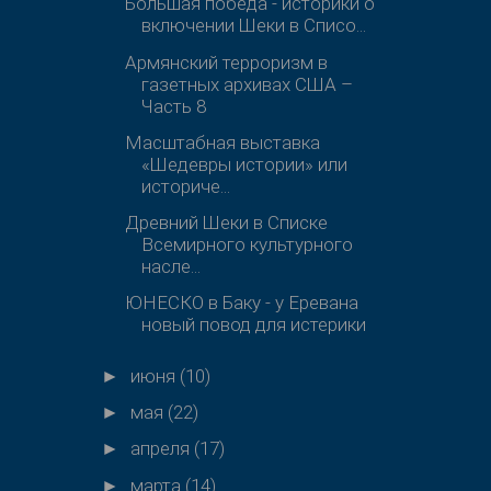
Большая победа - историки о
включении Шеки в Списо...
Армянский терроризм в
газетных архивах США –
Часть 8
Масштабная выставка
«Шедевры истории» или
историче...
Древний Шеки в Списке
Всемирного культурного
насле...
ЮНЕСКО в Баку - у Еревана
новый повод для истерики
июня
(10)
►
мая
(22)
►
апреля
(17)
►
марта
(14)
►