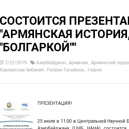
СОСТОИТСЯ ПРЕЗЕНТ
"АРМЯНСКАЯ ИСТОРИЯ
"БОЛГАРКОЙ""
7/22/2019
Азербайджан
,
Армения
,
Армянский терр
Кавказская Албания
,
Ризван Гусейнов
,
тюрки
ПРЕЗЕНТАЦИЯ!
25 июля в 11.00 в Центральной Научной
Азербайджана (ЦНБ НАНА) состоится 