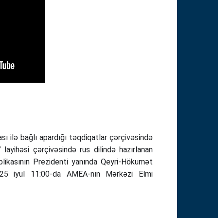
sı ilə bağlı apardığı təqdiqatlar çərçivəsində
ı” layihəsi çərçivəsində rus dilində hazırlanan
ublikasının Prezidenti yanında Qeyri-Hökumət
ə 25 iyul 11:00-da AMEA-nın Mərkəzi Elmi