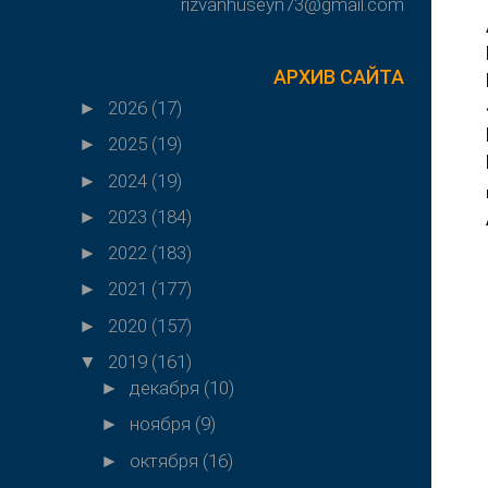
rizvanhuseyn73@gmail.com
АРХИВ САЙТА
2026
(17)
►
2025
(19)
►
2024
(19)
►
2023
(184)
►
2022
(183)
►
2021
(177)
►
2020
(157)
►
2019
(161)
▼
декабря
(10)
►
ноября
(9)
►
октября
(16)
►