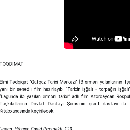
TƏQDIMAT
Elmi Tədqiqat “Qafqaz Tarixi Mərkəzi” İB erməni yalanlarının ifşa
yeni bir sənədlı film hazırlayıb. “Tarixin işğalı - torpağın işğal
“Lagunda ilə yazılan erməni tarixi” adlı film Azərbaycan Resp
Təşkilatlarına Dövlət Dəstəyi Şurasının qrant dəstəyi il
Kitabxanasında keçiriləcək.
Unvan: Hüseyn Cavid Prospekti, 129.