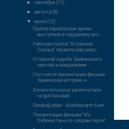
сентября
(11)
►
августа
(8)
►
июля
(12)
▼
Группа карабахских армян
выступила в поддержку исс...
Рабочая группа "В поисках
Солнца" провела ряд меро...
О горькой судьбе Эриванского
ханства и вандализме ...
Состоится презентация фильма
"Армянская история, н...
Erməni terrorunun yaranma tarixi
və gizli havadarl...
Qarabağ atları - Azərbaycanın fəxri
Презентация фильма "Из
Узбекистана по следам героя"