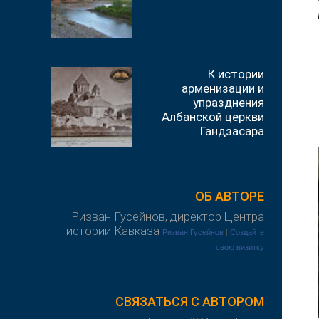
К истории
арменизации и
упразднения
Албанской церкви
Гандзасара
ОБ АВТОРЕ
Ризван Гусейнов, директор Центра
истории Кавказа
Ризван Гусейнов
|
Создайте
свою визитку
СВЯЗАТЬСЯ С АВТОРОМ