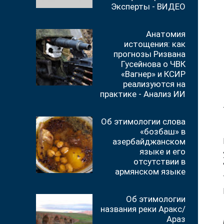
Эксперты - ВИДЕО
Анатомия
истощения: как
прогнозы Ризвана
Гусейнова о ЧВК
«Вагнер» и КСИР
реализуются на
практике - Анализ ИИ
Об этимологии слова
«бозбаш» в
азербайджанском
языке и его
отсутствии в
армянском языке
Об этимологии
названия реки Аракс/
Араз