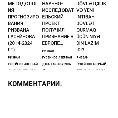
МЕТОДОЛОГ
НАУЧНО-
DÖVLƏTÇILIK
ИЯ
ИССЛЕДОВАТ
VƏ YENI
ПРОГНОЗИРО
ЕЛЬСКИЙ
İNTIBAH:
ВАНИЯ
ПРОЕКТ
DÖVLƏT
РИЗВАНА
ПОЛУЧИЛ
QURMAQ
ГУСЕЙНОВА
ПРИЗНАНИЕ В
ÜÇÜN NIYƏ
(2014-2024
ЕВРОПЕ...
DIN LAZIM
ГГ.)...
IDI?...
РИЗВАН
РИЗВАН
ГУСЕЙНОВ
АЗЕРБАЙ
РИЗВАН
ГУСЕЙНОВ
АЗЕРБАЙ
ДЖАН
16 JULY 2026
ГУСЕЙНОВ
АЗЕРБАЙ
Дорогие друзья,
ДЖАН
29 JULY 2026
ДЖАН
12 JULY 2026
Прогнозы и
наш
Dövlət qurmaq
КОММЕНТАРИИ:
тезисы
международный
üçün niyə din
азербайджанско
проект и
lazım idi? | Sovet
го историка и
совместный
dövrü bizi
политического
отчет с
kimliyimizdən
эксперта
кафедрой
necə
Ризвана
ЮНЕСКО по