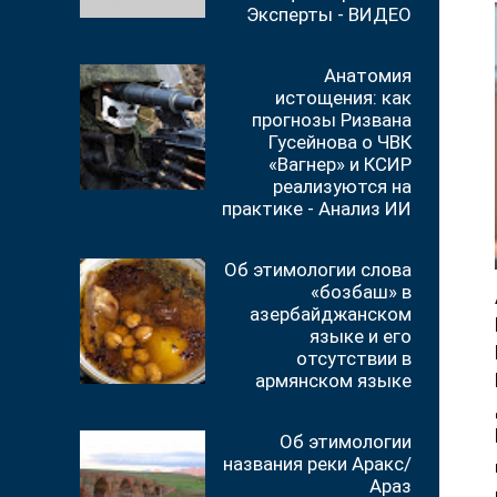
Эксперты - ВИДЕО
Анатомия
истощения: как
прогнозы Ризвана
Гусейнова о ЧВК
«Вагнер» и КСИР
реализуются на
практике - Анализ ИИ
Об этимологии слова
«бозбаш» в
азербайджанском
языке и его
отсутствии в
армянском языке
Об этимологии
названия реки Аракс/
Араз