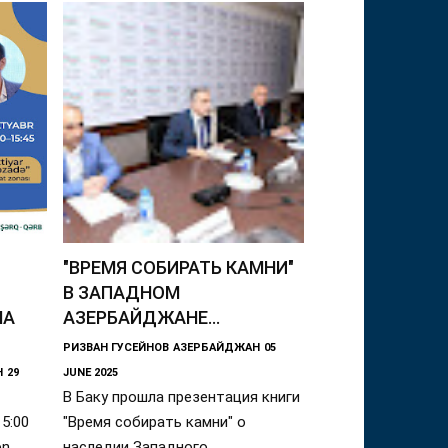
"ВРЕМЯ СОБИРАТЬ КАМНИ"
Й
В ЗАПАДНОМ
НА
АЗЕРБАЙДЖАНЕ...
РИЗВАН ГУСЕЙНОВ
АЗЕРБАЙДЖАН
05
Н
29
JUNE 2025
В Баку прошла презентация книги
15:00
"Время собирать камни" о
ən
наследии Западного