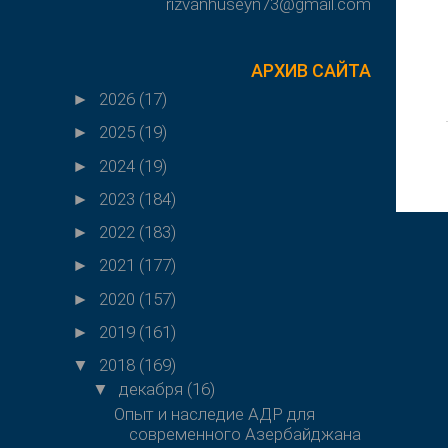
rizvanhuseyn73@gmail.com
АРХИВ САЙТА
2026
(17)
►
2025
(19)
►
2024
(19)
►
2023
(184)
►
2022
(183)
►
2021
(177)
►
2020
(157)
►
2019
(161)
►
2018
(169)
▼
декабря
(16)
▼
Опыт и наследие АДР для
современного Азербайджана