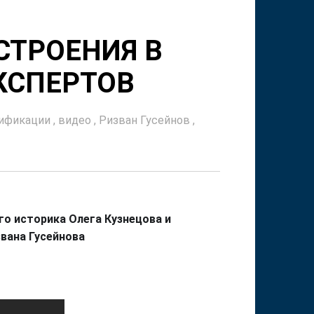
СТРОЕНИЯ В
КСПЕРТОВ
сификации
,
видео
,
Ризван Гусейнов
,
о историка Олега Кузнецова и 
вана Гусейнова 