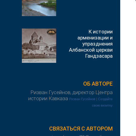
К истории
арменизации и
упразднения
Албанской церкви
Гандзасара
ОБ АВТОРЕ
Ризван Гусейнов, директор Центра
истории Кавказа
Ризван Гусейнов
|
Создайте
свою визитку
СВЯЗАТЬСЯ С АВТОРОМ