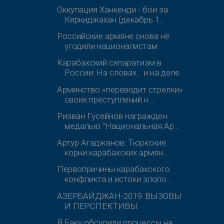
Оккупация Ханкенди - бои за
Кяркиджахан (декабрь 1...
Российские армяне снова не
угодили националистам
Карабахский сепаратизм в
России: На словах… и на деле
Армянство «переводит стрелки»
своих преступлений н...
Ризван Гусейнов награжден
медалью "Национальная Ар...
Артур Агаджанов: Тюркские
корни карабахских армян ...
Первопричины карабахского
конфликта и истоки злопо...
АЗЕРБАЙДЖАН-2019. ВЫЗОВЫ
И ПЕРСПЕКТИВЫ
В Баку обсудили процессы на