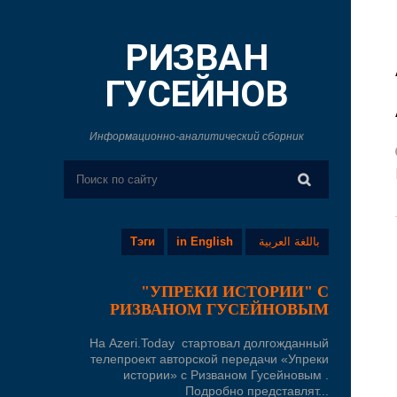
РИЗВАН
ГУСЕЙНОВ
Информационно-аналитический сборник
Тэги
in English
باللغة العربية
"УПРЕКИ ИСТОРИИ" С
РИЗВАНОМ ГУСЕЙНОВЫМ
На Azeri.Today стартовал долгожданный
телепроект авторской передачи «Упреки
истории» с Ризваном Гусейновым .
Подробно представлят...