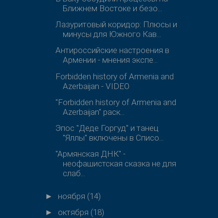
Ближнем Востоке и безо...
Лазуритовый коридор: Плюсы и
минусы для Южного Кав...
Антироссийские настроения в
Армении - мнения экспе...
Forbidden history of Armenia and
Azerbaijan - VIDEO
"Forbidden history of Armenia and
Azerbaijan" раск...
Эпос "Деде Горгуд" и танец
"Яллы" включены в Списо...
"Армянская ДНК" -
неофашистская сказка не для
слаб...
ноября
(14)
►
октября
(18)
►