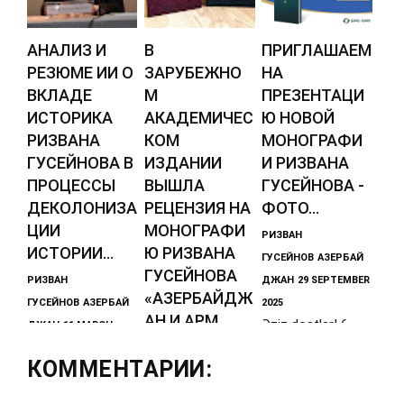
АНАЛИЗ И
В
ПРИГЛАШАЕМ
РЕЗЮМЕ ИИ О
ЗАРУБЕЖНО
НА
ВКЛАДЕ
М
ПРЕЗЕНТАЦИ
ИСТОРИКА
АКАДЕМИЧЕС
Ю НОВОЙ
РИЗВАНА
КОМ
МОНОГРАФИ
ГУСЕЙНОВА В
ИЗДАНИИ
И РИЗВАНА
ПРОЦЕССЫ
ВЫШЛА
ГУСЕЙНОВА -
ДЕКОЛОНИЗА
РЕЦЕНЗИЯ НА
ФОТО...
ЦИИ
МОНОГРАФИ
РИЗВАН
ИСТОРИИ...
Ю РИЗВАНА
ГУСЕЙНОВ
АЗЕРБАЙ
ГУСЕЙНОВА
РИЗВАН
ДЖАН
29 SEPTEMBER
«АЗЕРБАЙДЖ
ГУСЕЙНОВ
АЗЕРБАЙ
2025
АН И АРМ...
Əziz dostlar! 6
ДЖАН
11 MARCH
oktyabr saat
2026
РИЗВАН
КОММЕНТАРИИ:
Анализ и
15:00 Baku Expo
ГУСЕЙНОВ
АЗЕРБАЙ
резюме
Mərkəzində
ДЖАН
28 JANUARY