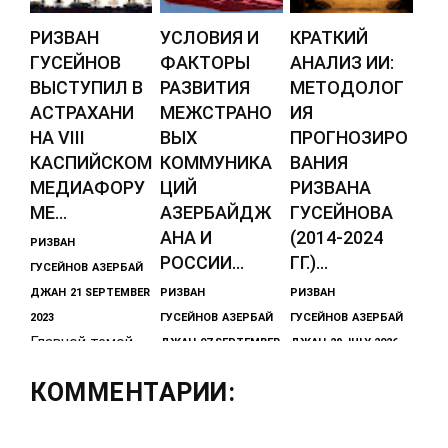
РИЗВАН
УСЛОВИЯ И
КРАТКИЙ
ГУСЕЙНОВ
ФАКТОРЫ
АНАЛИЗ ИИ:
ВЫСТУПИЛ В
РАЗВИТИЯ
МЕТОДОЛОГ
АСТРАХАНИ
МЕЖСТРАНО
ИЯ
НА VIII
ВЫХ
ПРОГНОЗИРО
КАСПИЙСКОМ
КОММУНИКА
ВАНИЯ
МЕДИАФОРУ
ЦИЙ
РИЗВАНА
МЕ...
АЗЕРБАЙДЖ
ГУСЕЙНОВА
АНА И
(2014-2024
РИЗВАН
РОССИИ...
ГГ.)...
ГУСЕЙНОВ
АЗЕРБАЙ
ДЖАН
21 SEPTEMBER
РИЗВАН
РИЗВАН
2023
ГУСЕЙНОВ
АЗЕРБАЙ
ГУСЕЙНОВ
АЗЕРБАЙ
Главной темой
ДЖАН
07 SEPTEMBER
ДЖАН
29 JULY 2026
форума стала
Прогнозы и
2023
КОММЕНТАРИИ:
общественная
Гусейнов Р.Н.,
тезисы
дипломатия и
Крылов А.Б.,
азербайджанско
социальные
Мобили
го историка и