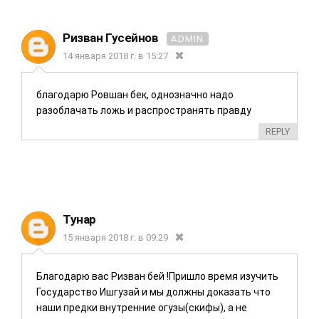
Ризван Гусейнов
ADMIN
14 января 2018 г. в 15:27
благодарю Ровшан бек, однозначно надо
разоблачать ложь и распространять правду
REPLY
Тунар
15 января 2018 г. в 09:29
Благодарю вас Ризван бей !Пришло время изучить
Государство Ишгузай и мы должны доказать что
наши предки внутренние огузы(скифы), а не