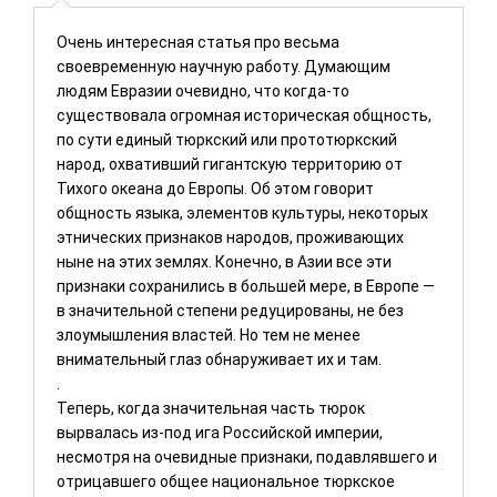
состоялся
beynəlxalq
Международный
Очень интересная статья про весьма
симпозиум
своевременную научную работу. Думающим
«Золотая Орда
людям Евразии очевидно, что когда-то
как модель
существовала огромная историческая общность,
по сути единый тюркский или прототюркский
народ, охвативший гигантскую территорию от
Тихого океана до Европы. Об этом говорит
общность языка, элементов культуры, некоторых
этнических признаков народов, проживающих
ныне на этих землях. Конечно, в Азии все эти
признаки сохранились в большей мере, в Европе ―
в значительной степени редуцированы, не без
злоумышления властей. Но тем не менее
внимательный глаз обнаруживает их и там.
.
Теперь, когда значительная часть тюрок
вырвалась из-под ига Российской империи,
несмотря на очевидные признаки, подавлявшего и
отрицавшего общее национальное тюркское