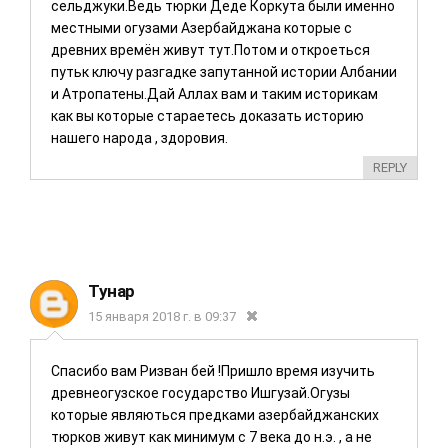
сельджуки.Ведь тюрки Деде Коркута были именно
местными огузами Азербайджана которые с
древних времён живут тут.Потом и откроеться
путьк ключу разгадке запутанной истории Албании
и Атропатены.Дай Аллах вам и таким историкам
как вы которые стараетесь доказать историю
нашего народа , здоровия.
REPLY
Тунар
15 января 2018 г. в 09:37
Спасибо вам Ризван бей !Пришло время изучить
древнеогузское государство Ишгузай.Огузы
которые являються предками азербайджанских
тюрков живут как минимум с 7 века до н.э. , а не