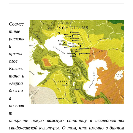
Совмес
тные
раскопк
и
археол
огов
Казахс
тана и
Азерба
йджан
а
позволя
т
открыть новую важную страницу в исследованиях
скифо-сакской культуры. О том, что именно в данном