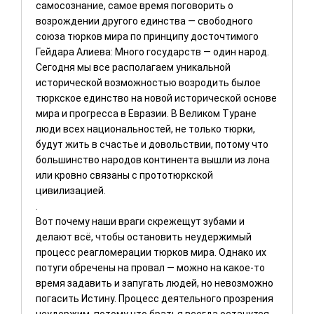
самосознание, самое время поговорить о
возрождении другого единства ― свободного
союза тюрков мира по принципу досточтимого
Гейдара Алиева: Много государств ― один народ.
Сегодня мы все располагаем уникальной
исторической возможностью возродить былое
тюркское единство на новой исторической основе
мира и прогресса в Евразии. В Великом Туране
люди всех национальностей, не только тюрки,
будут жить в счастье и довольствии, потому что
большинство народов континента вышли из лона
или кровно связаны с прототюркской
цивилизацией.
.
Вот почему наши враги скрежещут зубами и
делают всё, чтобы остановить неудержимый
процесс реагломерации тюрков мира. Однако их
потуги обречены на провал ― можно на какое-то
время задавить и запугать людей, но невозможно
погасить Истину. Процесс деятельного прозрения