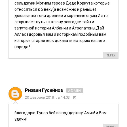
сельджуки.Могилы героев Деде Коркута которые
относяться к 5 веку(а возможно и раньше)
доказывают они древние и коренные огузы.И это
открывает путь к к ключу разгадке тайн и
запутаной истории Албании и Атропатены.Дай
Аллах здоровья вам и историкам подобным вам
которые стараетесь доказать историю нашего
народа !
REPLY
Ризван Гусейнов
ADMIN
20 февраля 2018 г. в 14:03
благодарю Тунар бей за поддержку. Амин! и Вам
удачи!