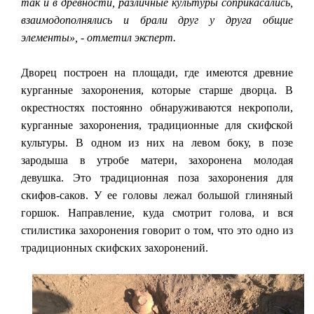
так и в древности, различные культуры соприкасались,
взаимодополнялись и брали друг у друга общие
элементы», - отметил эксперт.
Дворец построен на площади, где имеются древние
курганные захоронения, которые старше дворца. В
окрестностях постоянно обнаруживаются некрополи,
курганные захоронения, традиционные для скифской
культуры. В одном из них на левом боку, в позе
зародыша в утробе матери, захоронена молодая
девушка. Это традиционная поза захоронения для
скифов-саков. У ее головы лежал большой глиняный
горшок. Направление, куда смотрит голова, и вся
стилистика захоронения говорит о том, что это одно из
традиционных скифских захоронений.