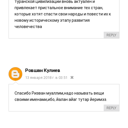
туранской цивилизации вновь актуален и
привлекает пристальное внимание тех стран,
которые хотят спасти свои народы и повести их к
новому историческому этапу развития
человечества
REPLY
Ровшан Кулиев
13 января 2018 г. в 03:51
Спасибо Ризван муаллим,надо называть вещи
своими именами,ибо, йалан айаг тутар йеримэз.
REPLY