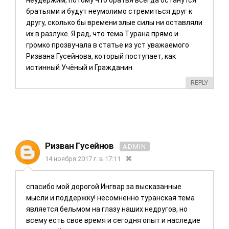
неудержим, потому что братья всегда останутся
братьями и будут неумолимо стремиться друг к
другу, сколько бы времени злые силы ни оставляли
их в разлуке. Я рад, что тема Турана прямо и
громко прозвучала в статье из уст уважаемого
Ризвана Гусейнова, который поступает, как
истинный Учёный и Гражданин.
REPLY
Ризван Гусейнов
ADMIN
14 ноября 2017 г. в 17:11
спасибо мой дорогой Ингвар за высказанные
мысли и поддержку! несомненно туранская тема
является бельмом на глазу наших недругов, но
всему есть свое время и сегодня опыт и наследие