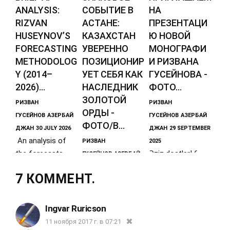
ANALYSIS:
СОБЫТИЕ В
НА
RIZVAN
АСТАНЕ:
ПРЕЗЕНТАЦИ
HUSEYNOV’S
КАЗАХСТАН
Ю НОВОЙ
FORECASTING
УВЕРЕННО
МОНОГРАФИ
METHODOLOG
ПОЗИЦИОНИР
И РИЗВАНА
Y (2014–
УЕТ СЕБЯ КАК
ГУСЕЙНОВА -
2026)...
НАСЛЕДНИК
ФОТО...
ЗОЛОТОЙ
РИЗВАН
РИЗВАН
ОРДЫ -
ГУСЕЙНОВ
АЗЕРБАЙ
ГУСЕЙНОВ
АЗЕРБАЙ
ФОТО/В...
ДЖАН
30 JULY 2026
ДЖАН
29 SEPTEMBER
An analysis of
РИЗВАН
2025
the forecasts
Əziz dostlar! 6
ГУСЕЙНОВ
АЗЕРБАЙ
made by
oktyabr saat
ДЖАН
21 MAY 2026
7 КОММЕНТ.
Azerbaijani
19-20 мая в
15:00 Baku Expo
political scientist
Астане -
Mərkəzində
and historian
столице
keçirilən "Baku
Ingvar Ruricson
Казахстана
book FAIR"
11 ноября 2017 г. в 07:21