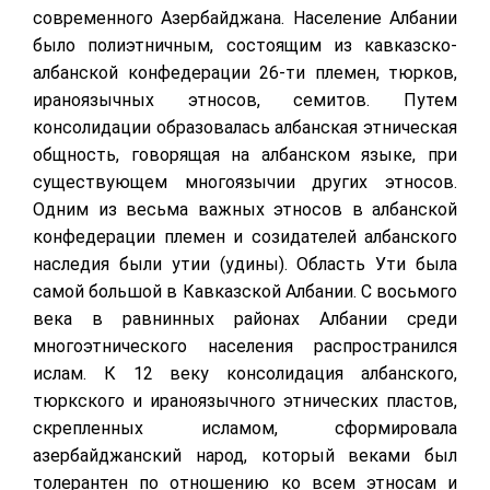
современного Азербайджана. Население Албании
было полиэтничным, состоящим из кавказско-
албанской конфедерации 26-ти племен, тюрков,
ираноязычных этносов, семитов. Путем
консолидации образовалась албанская этническая
общность, говорящая на албанском языке, при
существующем многоязычии других этносов.
Одним из весьма важных этносов в албанской
конфедерации племен и созидателей албанского
наследия были утии (удины). Область Ути была
самой большой в Кавказской Албании. С восьмого
века в равнинных районах Албании среди
многоэтнического населения распространился
ислам. К 12 веку консолидация албанского,
тюркского и ираноязычного этнических пластов,
скрепленных исламом, сформировала
азербайджанский народ, который веками был
толерантен по отношению ко всем этносам и