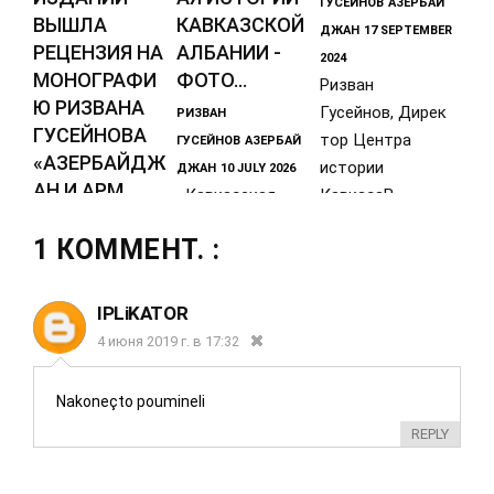
ГУСЕЙНОВ
АЗЕРБАЙ
ВЫШЛА
КАВКАЗСКОЙ
ДЖАН
17 SEPTEMBER
РЕЦЕНЗИЯ НА
АЛБАНИИ -
2024
МОНОГРАФИ
ФОТО...
Ризван
Ю РИЗВАНА
Гусейнов, Дирек
РИЗВАН
ГУСЕЙНОВА
тор Центра
ГУСЕЙНОВ
АЗЕРБАЙ
«АЗЕРБАЙДЖ
истории
ДЖАН
10 JULY 2026
АН И АРМ...
Кавказская
КавказаВ
Албания (Аран)
Азербайджане, в
РИЗВАН
1 КОММЕНТ. :
— одно из
том числе в
ГУСЕЙНОВ
АЗЕРБАЙ
древних
Карабах
ДЖАН
28 JANUARY
государств на
2026
IPLiKATOR
В известном
территории
4 июня 2019 г. в 17:32
турецком
Азербайджана,
академическом
чья
Nakoneçto poumineli
журнале "Tarih ve
REPLY
Günce" на
английском