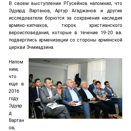
В своем выступлении Р.Гусейнов напомнил, что
Эдуард Вартанов, Артур Агаджанов и другие
исследователи борются за сохранения наследия
армяно-кипчаков, тюрок христианского
вероисповедания, которые в течение 19-20 вв.
подверглись арменизации со стороны армянской
церкви Эчмиадзина.
Напом
ним,
что
еще в
2016
году
Эдуар
д
Вартан
ов,