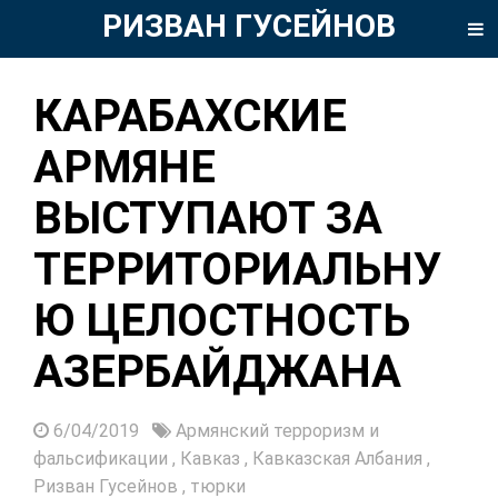
РИЗВАН ГУСЕЙНОВ
КАРАБАХСКИЕ
АРМЯНЕ
ВЫСТУПАЮТ ЗА
ТЕРРИТОРИАЛЬНУ
Ю ЦЕЛОСТНОСТЬ
АЗЕРБАЙДЖАНА
6/04/2019
Армянский терроризм и
фальсификации
,
Кавказ
,
Кавказская Албания
,
Ризван Гусейнов
,
тюрки