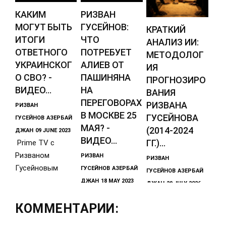
КАКИМ
РИЗВАН
МОГУТ БЫТЬ
ГУСЕЙНОВ:
КРАТКИЙ
ИТОГИ
ЧТО
АНАЛИЗ ИИ:
ОТВЕТНОГО
ПОТРЕБУЕТ
МЕТОДОЛОГ
УКРАИНСКОГ
АЛИЕВ ОТ
ИЯ
О СВО? -
ПАШИНЯНА
ПРОГНОЗИРО
ВИДЕО...
НА
ВАНИЯ
ПЕРЕГОВОРАХ
РИЗВАНА
РИЗВАН
В МОСКВЕ 25
ГУСЕЙНОВА
ГУСЕЙНОВ
АЗЕРБАЙ
МАЯ? -
(2014-2024
ДЖАН
09 JUNE 2023
ВИДЕО...
ГГ.)...
Prime TV с
Ризваном
РИЗВАН
РИЗВАН
Гусейновым
ГУСЕЙНОВ
АЗЕРБАЙ
ГУСЕЙНОВ
АЗЕРБАЙ
ДЖАН
18 MAY 2023
ДЖАН
29 JULY 2026
düzdanışaq
Прогнозы и
КОММЕНТАРИИ:
тезисы
азербайджанско