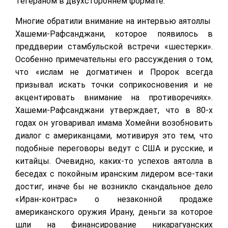
Тегераном в двухстороннем формате.
Многие обратили внимание на интервью аятоллы
Хашеми-Рафсанджани, которое появилось в
преддверии стамбульской встречи «шестерки».
Особенно примечательны его рассуждения о том,
что «ислам не догматичен и Пророк всегда
призывал искать точки соприкосновения и не
акцентировать внимание на противоречиях».
Хашеми-Рафсанджани утверждает, что в 80-х
годах он уговаривал имама Хомейни возобновить
диалог с американцами, мотивируя это тем, что
подобные переговоры ведут с США и русские, и
китайцы. Очевидно, каких-то успехов аятолла в
беседах с покойным иранским лидером все-таки
достиг, иначе бы не возникло скандальное дело
«Иран-контрас» о незаконной продаже
американского оружия Ирану, деньги за которое
шли на финансирование никарагуанских