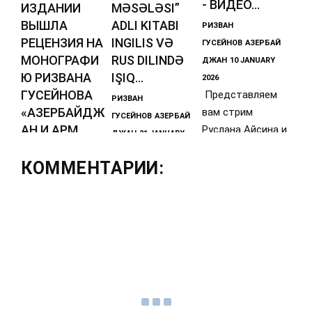
- ВИДЕО...
ИЗДАНИИ
MƏSƏLƏSI”
ВЫШЛА
ADLI KITABI
РИЗВАН
РЕЦЕНЗИЯ НА
INGILIS VƏ
ГУСЕЙНОВ
АЗЕРБАЙ
МОНОГРАФИ
RUS DILINDƏ
ДЖАН
10 JANUARY
Ю РИЗВАНА
IŞIQ...
2026
ГУСЕЙНОВА
Представляем
РИЗВАН
«АЗЕРБАЙДЖ
вам стрим
ГУСЕЙНОВ
АЗЕРБАЙ
АН И АРМ...
Руслана Айсина и
ДЖАН
21 JANUARY
Ризвана
РИЗВАН
2026
Гусейнова от 9
КОММЕНТАРИИ:
https://diasporne
ГУСЕЙНОВ
АЗЕРБАЙ
янв. 2026 г.,
ws.azQafqaz
ДЖАН
28 JANUARY
который можно
Tarixi Mərkəzinin
2026
В известном
direktoru, UNESCO
турецком
kafedrasının
академическом
assosiativ
журнале "Tarih ve
Günce" на
английском