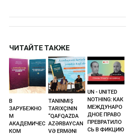
ЧИТАЙТЕ ТАКЖЕ
UN - UNITED
NOTHING: КАК
В
TANINMIŞ
МЕЖДУНАРО
ЗАРУБЕЖНО
TARIXÇININ
ДНОЕ ПРАВО
М
“QAFQAZDA
ПРЕВРАТИЛО
АКАДЕМИЧЕС
AZƏRBAYCAN
СЬ В ФИКЦИЮ
КОМ
VƏ ERMƏNI