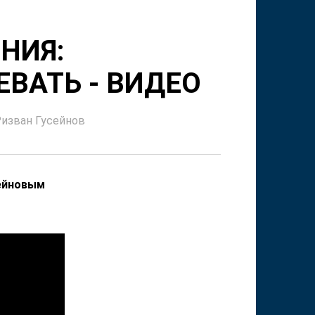
НИЯ:
ЕВАТЬ - ВИДЕО
изван Гусейнов
сейновым