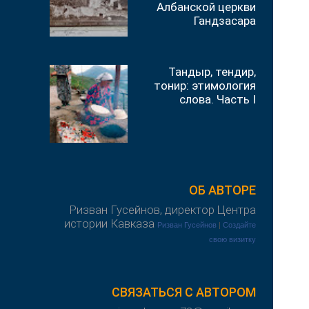
Албанской церкви
Гандзасара
Тандыр, тендир,
тонир: этимология
слова. Часть I
ОБ АВТОРЕ
Ризван Гусейнов, директор Центра
истории Кавказа
Ризван Гусейнов
|
Создайте
свою визитку
СВЯЗАТЬСЯ С АВТОРОМ