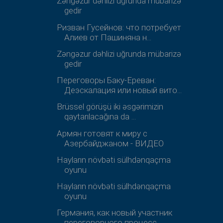
Zəngəzur dəhlizi uğrunda mübarizə
gedir
Ризван Гусейнов: что потребует
Алиев от Пашиняна н...
Zəngəzur dəhlizi uğrunda mübarizə
gedir
Переговоры Баку-Ереван:
Деэскалация или новый вито...
Brüssel görüşü iki əsgərimizin
qaytarılacağına da ...
Армян готовят к миру с
Азербайджаном - ВИДЕО
Hayların növbəti sülhdənqaçma
oyunu
Hayların növbəti sülhdənqaçma
oyunu
Германия, как новый участник
переговорного процесс...