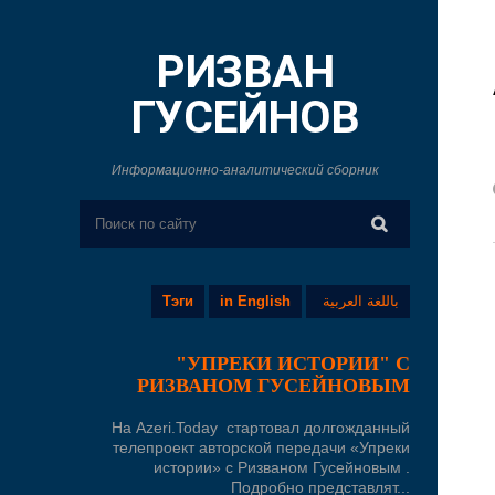
РИЗВАН
ГУСЕЙНОВ
Информационно-аналитический сборник
Тэги
in English
باللغة العربية
"УПРЕКИ ИСТОРИИ" С
РИЗВАНОМ ГУСЕЙНОВЫМ
На Azeri.Today стартовал долгожданный
телепроект авторской передачи «Упреки
истории» с Ризваном Гусейновым .
Подробно представлят...