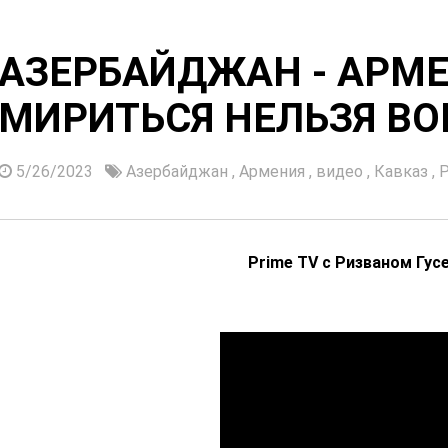
АЗЕРБАЙДЖАН - АРМЕ
МИРИТЬСЯ НЕЛЬЗЯ ВО
5/26/2023
Азербайджан
,
Армения
,
видео
,
Кавказ
,
Р
Prime TV с Ризваном Гу