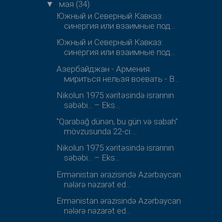
мая
(34)
▼
Южный и Северный Кавказ:
синергия или взаимные под...
Южный и Северный Кавказ:
синергия или взаимные под...
Азербайджан - Армения:
мириться нельзя воевать - В...
Nikolun 1975 xəritəsində israrının
səbəbi... – Eks...
"Qarabağ dünən, bu gün və sabah"
mövzusunda 22-ci ...
Nikolun 1975 xəritəsində israrının
səbəbi... – Eks...
Ermənistan ərazisində Azərbaycan
nələrə nəzarət ed...
Ermənistan ərazisində Azərbaycan
nələrə nəzarət ed...