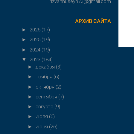
rizvanhuseyn73@gmail.com
АРХИВ САЙТА
2026
(17)
►
2025
(19)
►
2024
(19)
►
2023
(184)
▼
декабря
(3)
►
ноября
(6)
►
октября
(2)
►
сентября
(7)
►
августа
(9)
►
июля
(6)
►
июня
(26)
►