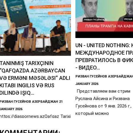
UN - UNITED NOTHING:
МЕЖДУНАРОДНОЕ ПР
ПРЕВРАТИЛОСЬ В ФИ
TANINMIŞ TARIXÇININ
- ВИДЕО...
“QAFQAZDA AZƏRBAYCAN
РИЗВАН ГУСЕЙНОВ
АЗЕРБАЙДЖА
VƏ ERMƏNI MƏSƏLƏSI” ADLI
JANUARY 2026
KITABI INGILIS VƏ RUS
Представляем вам стрим
DILINDƏ IŞIQ...
Руслана Айсина и Ризвана
РИЗВАН ГУСЕЙНОВ
АЗЕРБАЙДЖАН
21
Гусейнова от 9 янв. 2026 г.,
JANUARY 2026
который можно
https://diaspornews.azQafqaz Tarixi
Mərkəzinin direktoru, UNESCO
kafedrasının assosiativ