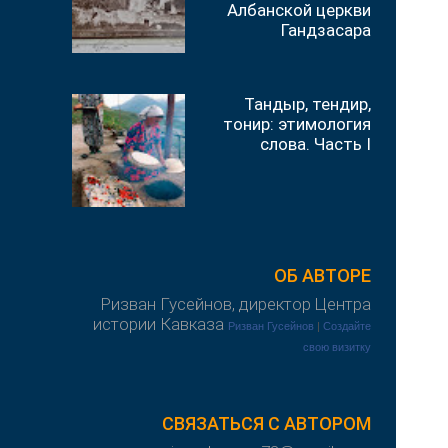
Албанской церкви
Гандзасара
Тандыр, тендир,
тонир: этимология
слова. Часть I
ОБ АВТОРЕ
Ризван Гусейнов, директор Центра
истории Кавказа
Ризван Гусейнов
|
Создайте
свою визитку
СВЯЗАТЬСЯ С АВТОРОМ