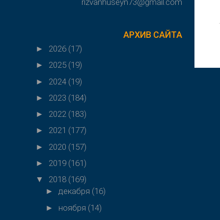
rizvanhuseyn73@gmail.com
АРХИВ САЙТА
2026
(17)
►
2025
(19)
►
2024
(19)
►
2023
(184)
►
2022
(183)
►
2021
(177)
►
2020
(157)
►
2019
(161)
►
2018
(169)
▼
декабря
(16)
►
ноября
(14)
►