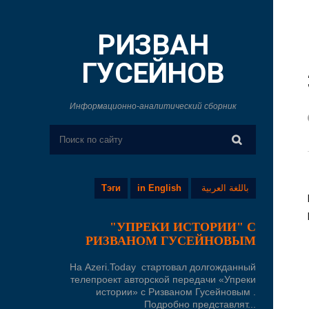
РИЗВАН
ГУСЕЙНОВ
Информационно-аналитический сборник
Тэги
in English
باللغة العربية
"УПРЕКИ ИСТОРИИ" С
РИЗВАНОМ ГУСЕЙНОВЫМ
На Azeri.Today стартовал долгожданный
телепроект авторской передачи «Упреки
истории» с Ризваном Гусейновым .
Подробно представлят...