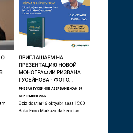
 О
ПРИГЛАШАЕМ НА
ПРЕЗЕНТАЦИЮ НОВОЙ
В
МОНОГРАФИИ РИЗВАНА
ГУСЕЙНОВА - ФОТО...
РИЗВАН ГУСЕЙНОВ
АЗЕРБАЙДЖАН
29
SEPTEMBER 2025
Əziz dostlar! 6 oktyabr saat 15:00
Н
11
Baku Expo Mərkəzində keçirilən
енного
"Baku book FAIR" beynəlxalq