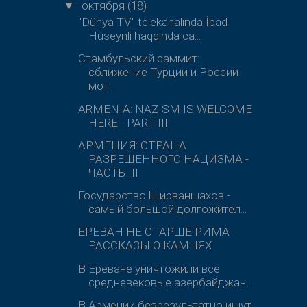
октября
(18)
▼
"Dünya TV" telekanalında İbad
Hüseynli haqqinda ca...
Стамбульский саммит:
сближение Турции и России
мот...
ARMENIA: NAZISM IS WELCOME
HERE - PART III
АРМЕНИЯ: СТРАНА
РАЗРЕШЕННОГО НАЦИЗМА -
ЧАСТЬ III
Государство Ширваншахов -
самый большой долгожител...
ЕРЕВАН НЕ СТАРШЕ РИМА -
РАССКАЗЫ О КАМНЯХ
В Ереване уничтожили все
средневековые азербайджан...
В Армении безрезультатно ищут