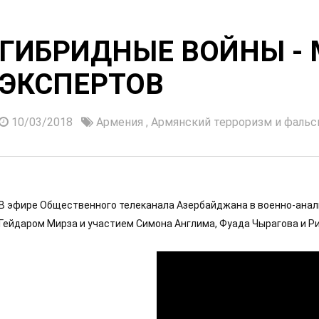
ГИБРИДНЫЕ ВОЙНЫ -
ЭКСПЕРТОВ
10/03/2018
Армения
,
Армянский терроризм и фаль
В эфире Общественного телеканала Азербайджана в военно-анали
Гейдаром Мирза и участием Симона Англима, Фуада Чырагова и Р