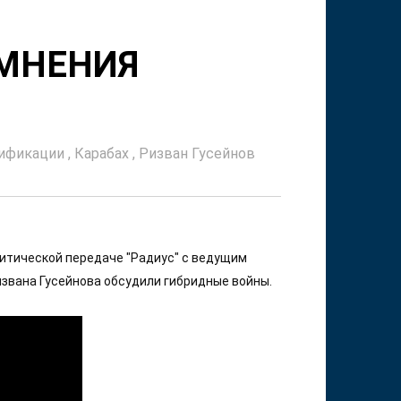
 МНЕНИЯ
сификации
,
Карабах
,
Ризван Гусейнов
тической передаче "Радиус" с ведущим 
извана Гусейнова обсудили гибридные войны.