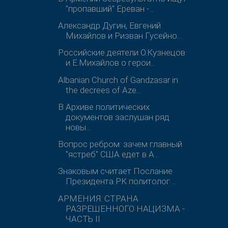
"пропавший" Ереван -...
Александр Дугин, Евгений
Михайлов и Ризван Гусейно...
Российские деятели О.Кузнецов
и Е.Михайлов о герои...
Albanian Church of Gandzasar in
the decrees of Aze...
В Архиве политических
документов заслушан ряд
новы...
Вопрос ребром: зачем главный
"ястреб" США едет в А...
Знаковым считает Послание
Президента РК политолог ...
АРМЕНИЯ: СТРАНА
РАЗРЕШЕННОГО НАЦИЗМА -
ЧАСТЬ II