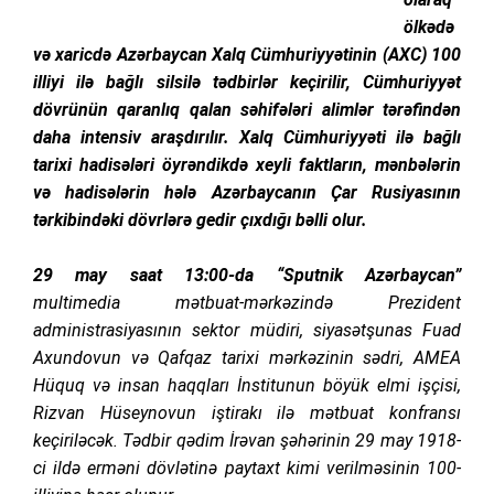
ölkədə
və xaricdə Azərbaycan Xalq Cümhuriyyətinin (AXC) 100
illiyi ilə bağlı silsilə tədbirlər keçirilir, Cümhuriyyət
dövrünün qaranlıq qalan səhifələri alimlər tərəfindən
daha intensiv araşdırılır. Xalq Cümhuriyyəti ilə bağlı
tarixi hadisələri öyrəndikdə xeyli faktların, mənbələrin
və hadisələrin hələ Azərbaycanın Çar Rusiyasının
tərkibindəki dövrlərə gedir çıxdığı bəlli olur.
29 may saat 13:00-da “Sputnik Azərbaycan”
multimedia mətbuat-mərkəzində
Prezident
administrasiyasının sektor müdiri, siyasətşunas Fuad
Axundovun və Qafqaz tarixi mərkəzinin sədri, AMEA
Hüquq və insan haqqları İnstitunun böyük elmi işçisi,
Rizvan Hüseynovun iştirakı ilə mətbuat konfransı
keçiriləcək. Tədbir qədim İrəvan şəhərinin 29 may 1918-
ci ildə erməni dövlətinə paytaxt kimi verilməsinin 100-