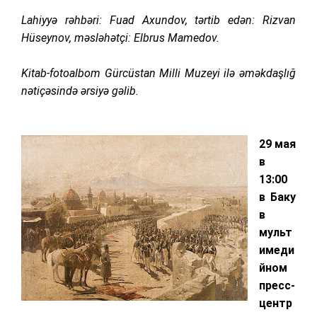
Lahiyyə rəhbəri: Fuad Axundov, tərtib edən: Rizvan
Hüseynov, məsləhətçi: Elbrus Mamedov.
Kitab-fotoalbom Gürcüstan Milli Muzeyi ilə əməkdaşlığ
nətiçəsində ərsiyə gəlib.
2
9 мая
в
13:00
в Баку
в
мульт
имеди
йном
пресс-
центр