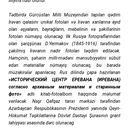
illiyinə həsr olunur.
Tədbirdə Gürcüstan Milli Muzeyindən tapilan qədim
İrəvan qalasını unikal fotoları və İrəvan xanlarına ayıd
olan əşyaların, bayrağların, mebelinin və şəkillərinin
fotoları nümayış olunacag. İlk Rusiya fotoqraflarından
olan şərqşünas D.Yermakov (1845-1916) tərəfindən
çəkilmiş İrəvanın nadir fotoları təqdim ediləcək.
Həmçinin, şəhərin milli-mədəni mənsubiyyətini sübüt
edən materiallar nümayiş olunacaq, bu barədə
müzakirələr aparılacaq. Rus dilində çapa hazırlanan
«ИСТОРИЧЕСКИЙ ЦЕНТР ЕРЕВАНА (ИРЕВАНА)
согласно архивным материалам и старинным
фото»
adlı kitab-fotoalbom haqqinda məlumat
veriləcək. Nəşr Qafqaz tarıxı mərkəzi tərəfindən
Azərbaycan Respublikasının Prezidenti yanında Qeyri-
Hökumət Təşkilatlarına Dövlət Dəstəyi Şurasının grant
lahiyyəsi əsasında dərc olunacag.