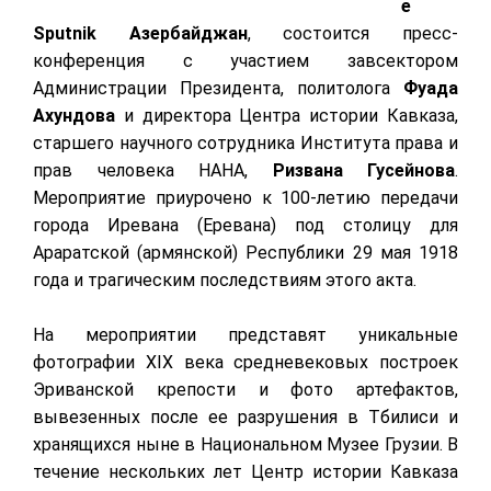
е
Sputnik Азербайджан
, состоится пресс-
конференция с участием завсектором
Администрации Президента, политолога
Фуада
Ахундова
и директора Центра истории Кавказа,
старшего научного сотрудника Института права и
прав человека НАНА,
Ризвана Гусейнова
.
Мероприятие приурочено к 100-летию передачи
города Иревана (Еревана) под столицу для
Араратской (армянской) Республики 29 мая 1918
года и трагическим последствиям этого акта.
На мероприятии представят уникальные
фотографии XIX века средневековых построек
Эриванской крепости и фото артефактов,
вывезенных после ее разрушения в Тбилиси и
хранящихся ныне в Национальном Музее Грузии. В
течение нескольких лет Центр истории Кавказа