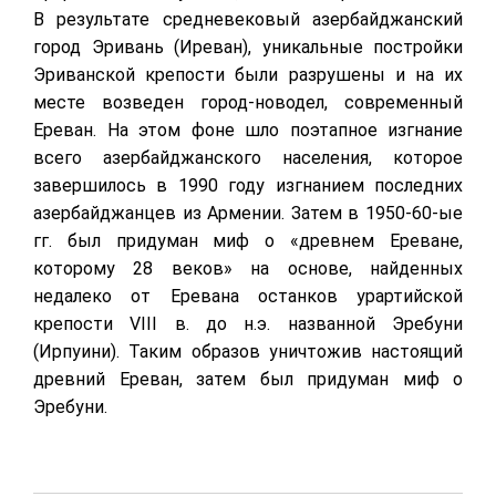
В результате средневековый азербайджанский
город Эривань (Иреван), уникальные постройки
Эриванской крепости были разрушены и на их
месте возведен город-новодел, современный
Ереван. На этом фоне шло поэтапное изгнание
всего азербайджанского населения, которое
завершилось в 1990 году изгнанием последних
азербайджанцев из Армении. Затем в 1950-60-ые
гг. был придуман миф о «древнем Ереване,
которому 28 веков» на основе, найденных
недалеко от Еревана останков урартийской
крепости VIII в. до н.э. названной Эребуни
(Ирпуини). Таким образов уничтожив настоящий
древний Ереван, затем был придуман миф о
Эребуни.