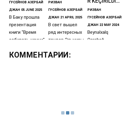
R KEÇIRILDI...
ГУСЕЙНОВ
АЗЕРБАЙ
РИЗВАН
ДЖАН
05 JUNE 2025
ГУСЕЙНОВ
АЗЕРБАЙ
РИЗВАН
В Баку прошла
ДЖАН
21 APRIL 2025
ГУСЕЙНОВ
АЗЕРБАЙ
презентация
В свет вышел
ДЖАН
22 MAY 2024
книги "Время
ряд интересных
Beynəlxalq
собирать камни"
трудов Эльмиры
Qarabağ
о наследии
Мамедовой по
Təşkilatının (BQT)
КОММЕНТАРИИ:
Западного
истории
təşəbbüsü ilə
Азербайджана5
Азербайджана и
“Qarabağ dünən,
июня в
Кавказской
bu gün və sabah”
adlı XXIII