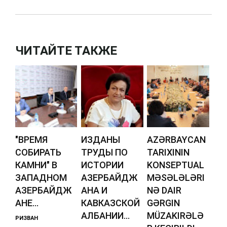
ЧИТАЙТЕ ТАКЖЕ
"ВРЕМЯ
ИЗДАНЫ
AZƏRBAYCAN
СОБИРАТЬ
ТРУДЫ ПО
TARIXININ
КАМНИ" В
ИСТОРИИ
KONSEPTUAL
ЗАПАДНОМ
АЗЕРБАЙДЖ
MƏSƏLƏLƏRI
АЗЕРБАЙДЖ
АНА И
NƏ DAIR
АНЕ...
КАВКАЗСКОЙ
GƏRGIN
АЛБАНИИ...
MÜZAKIRƏLƏ
РИЗВАН