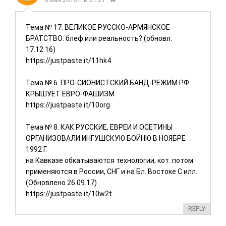
kafedrasının
декабре 2025
assosiativ
года
Тема № 17. ВЕЛИКОЕ РУССКО-АРМЯНСКОЕ
издательский
БРАТСТВО: блеф или реальность? (обновл.
Дом «East-West»
17.12.16)
издал на
https://justpaste.it/11hk4
Тема № 6. ПРО-СИОНИСТСКИЙ БАНД-РЕЖИМ РФ
КРЫШУЕТ ЕВРО-ФАШИЗМ
https://justpaste.it/10org
Тема № 8. КАК РУССКИЕ, ЕВРЕИ И ОСЕТИНЫ
ОРГАНИЗОВАЛИ ИНГУШСКУЮ БОЙНЮ В НОЯБРЕ
1992 Г.
на Кавказе обкатываются технологии, кот. потом
применяются в России, СНГ и на Бл. Востоке С илл.
(Обновлено 26.09.17)
https://justpaste.it/10w2t
REPLY