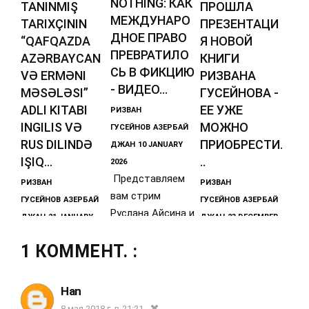
NOTHING: КАК
TANINMIŞ
ПРОШЛА
МЕЖДУНАРО
TARIXÇININ
ПРЕЗЕНТАЦИ
ДНОЕ ПРАВО
“QAFQAZDA
Я НОВОЙ
ПРЕВРАТИЛО
AZƏRBAYCAN
КНИГИ
СЬ В ФИКЦИЮ
VƏ ERMƏNI
РИЗВАНА
- ВИДЕО...
MƏSƏLƏSI”
ГУСЕЙНОВА -
ADLI KITABI
ЕЕ УЖЕ
РИЗВАН
INGILIS VƏ
МОЖНО
ГУСЕЙНОВ
АЗЕРБАЙ
RUS DILINDƏ
ПРИОБРЕСТИ.
ДЖАН
10 JANUARY
IŞIQ...
..
2026
Представляем
РИЗВАН
РИЗВАН
вам стрим
ГУСЕЙНОВ
АЗЕРБАЙ
ГУСЕЙНОВ
АЗЕРБАЙ
Руслана Айсина и
ДЖАН
21 JANUARY
ДЖАН
23 DECEMBER
Ризвана
2026
2025
Гусейнова от 9
1 КОММЕНТ. :
https://diasporne
Уважаемые
янв. 2026 г.,
ws.azQafqaz
друзья,
который можно
Tarixi Mərkəzinin
подписчики и
Han
direktoru, UNESCO
читатели!В
8 мая 2018 г. в 21:21