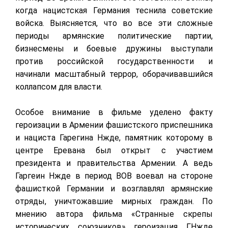
когда нацистская Германия теснила советские
войска. Выясняется, что во все эти сложные
периоды армянские политические партии,
бизнесмены и боевые дружины выступали
против российской государственности и
начинали масштабный террор, оборачивавшийся
коллапсом для власти.
Особое внимание в фильме уделено факту
героизации в Армении фашистского приспешника
и нациста Гарегина Нжде, памятник которому в
центре Еревана был открыт с участием
президента и правительства Армении. А ведь
Гаргеин Нжде в период ВОВ воевал на стороне
фашисткой Германии и возглавлял армянские
отряды, уничтожавшие мирных граждан. По
мнению автора фильма «Странные скрепы
исторических союзников» героизация Г.Нжде