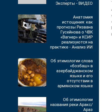
Эксперты - ВИДЕО
Анатомия
истощения: как
прогнозы Ризвана
Гусейнова о ЧВК
«Вагнер» и КСИР
реализуются на
практике - Анализ ИИ
Об этимологии слова
«бозбаш» в
азербайджанском
языке и его
отсутствии в
армянском языке
Об этимологии
названия реки Аракс/
Араз