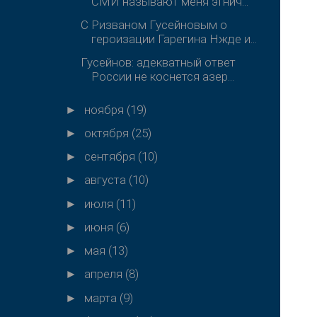
СМИ называют меня этнич...
С Ризваном Гусейновым о
героизации Гарегина Нжде и...
Гусейнов: адекватный ответ
России не коснется азер...
ноября
(19)
►
октября
(25)
►
сентября
(10)
►
августа
(10)
►
июля
(11)
►
июня
(6)
►
мая
(13)
►
апреля
(8)
►
марта
(9)
►