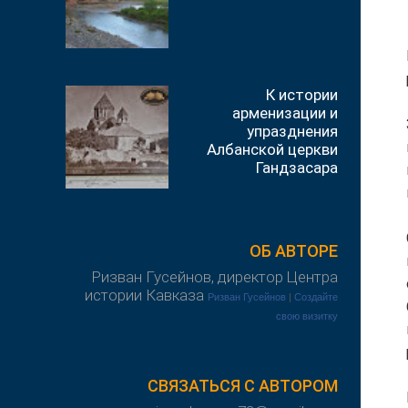
К истории
арменизации и
упразднения
Албанской церкви
Гандзасара
ОБ АВТОРЕ
Ризван Гусейнов, директор Центра
истории Кавказа
Ризван Гусейнов
|
Создайте
свою визитку
СВЯЗАТЬСЯ С АВТОРОМ