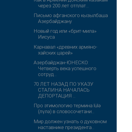
через 200 лет отплат...
Письмо афганского кызылбаша
Азербайджану
Новый год или «брит-мила»
Иисуса
Карнавал «древних армяно-
хайских царей»
Азербайджан-ЮНЕСКО:
Четверть века успешного
сотруд...
70 ЛЕТ НАЗАД ПО УКАЗУ
СТАЛИНА НАЧАЛАСЬ
ДЕПОРТАЦИЯ ...
Про этимологию термина lülə
(лүлә) в словосочетани...
Мир должен узнать о духовном
наставнике президента...