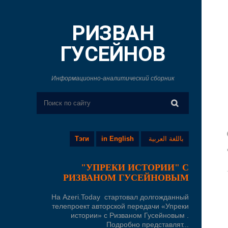
РИЗВАН
ГУСЕЙНОВ
Информационно-аналитический сборник
Тэги
in English
باللغة العربية
"УПРЕКИ ИСТОРИИ" С
РИЗВАНОМ ГУСЕЙНОВЫМ
На Azeri.Today стартовал долгожданный
телепроект авторской передачи «Упреки
истории» с Ризваном Гусейновым .
Подробно представлят...