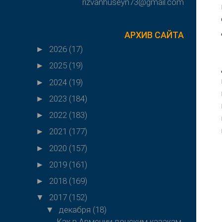
rizvanhuseyn73@gmail.com
АРХИВ САЙТА
2026
(17)
►
2025
(19)
►
2024
(19)
►
2023
(184)
►
2022
(183)
►
2021
(177)
►
2020
(157)
►
2019
(161)
►
2018
(169)
►
2017
(152)
▼
декабря
(18)
▼
Как в Армении донским казакам