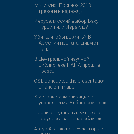
Мы и мир. Прогноз-2018:
тревоги и надежды
Иерусалимский выбор Баку:
Турция или Израиль?
Убить, чтобы выжить? В
Армении пропагандируют
путь...
В Центральной научной
Библиотеке НАНА прошла
презе...
CSL conducted the presentation
of ancient maps
К истории арменизации и
упразднения Албанской церк...
Планы создания армянского
государства на азербайдж...
Артур Агаджанов: Некоторые