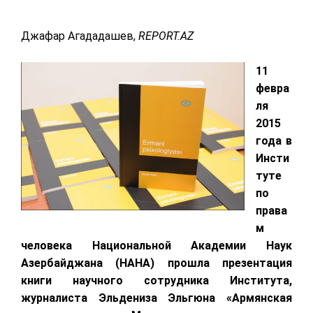
Джафар Агададашев,
REPORT.AZ
11
февра
ля
2015
года
в
Инсти
туте
по
права
м
человека
Национальной Академии Наук
Азербайджана (
НАНА)
прошла презентация
книги научного сотрудника Института,
журналиста Эльдениза Эльгюна «Армянская