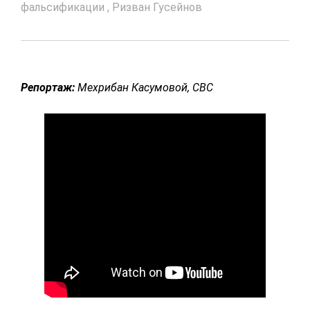
фальсификации
,
Ризван Гусейнов
Репортаж:
Мехрибан Касумовой, CBC