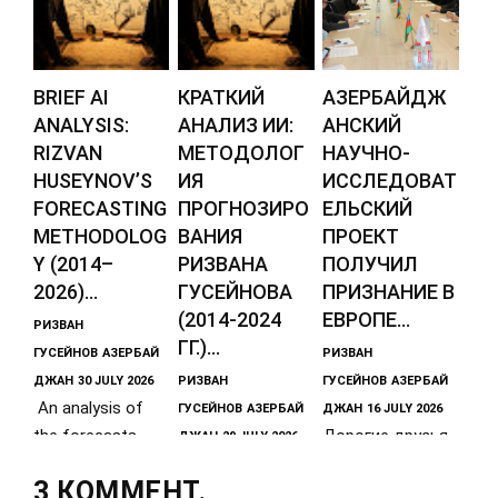
BRIEF AI
КРАТКИЙ
АЗЕРБАЙДЖ
ANALYSIS:
АНАЛИЗ ИИ:
АНСКИЙ
RIZVAN
МЕТОДОЛОГ
НАУЧНО-
HUSEYNOV’S
ИЯ
ИССЛЕДОВАТ
FORECASTING
ПРОГНОЗИРО
ЕЛЬСКИЙ
METHODOLOG
ВАНИЯ
ПРОЕКТ
Y (2014–
РИЗВАНА
ПОЛУЧИЛ
2026)...
ГУСЕЙНОВА
ПРИЗНАНИЕ В
(2014-2024
ЕВРОПЕ...
РИЗВАН
ГГ.)...
ГУСЕЙНОВ
АЗЕРБАЙ
РИЗВАН
ДЖАН
30 JULY 2026
РИЗВАН
ГУСЕЙНОВ
АЗЕРБАЙ
An analysis of
ГУСЕЙНОВ
АЗЕРБАЙ
ДЖАН
16 JULY 2026
the forecasts
Дорогие друзья,
ДЖАН
29 JULY 2026
made by
Прогнозы и
наш
3 КОММЕНТ.
Azerbaijani
тезисы
международный