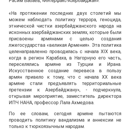
Расим Бабаев,
«Интерфакс-Азербайджан».
«На протяжении последних двух столетий мы
можем наблюдать политику террора, геноцида,
этнической чистки азербайджанского народа на
исконных азербайджанских землях, которые были
присвоены армянами с целью создания
лжегосударства «великая Армения». Эта политика
целенаправленно проводилась с начала XIX века,
когда в регион Карабаха, в Нагорную его часть,
переселялись армяне из Турции и Ирана.
Искусственное создание перевеса в пользу
армян привело к тому, что с начала XX века
армяне стали предъявлять территориальные
претензии к Азербайджану», - подчеркнула,
открывая мероприятие, заместитель директора
ИПЧ НАНА, профессор Лала Ахмедова.
По ее словам, сегодня армяне пытаются
проводить политику вандализма и аннексии не
только к тюркоязычным народам.