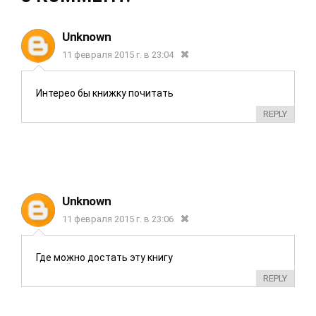
political scientist
азербайджанско
проект и
and historian
го историка и
совместный
Unknown
политического
отчет с
11 февраля 2015 г. в 23:04
эксперта
кафедрой
Ризвана
ЮНЕСКО по
Интерео бы книжку почитать
Гусейнова об
мониторингу и
REPLY
итогах
Unknown
11 февраля 2015 г. в 23:06
Где можно достать эту книгу
REPLY