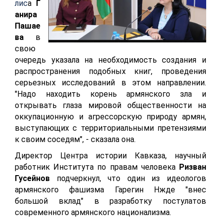
лис
а
Г
анира
Пашае
ва
в
свою
очередь указала на необходимость создания и
распространения подобных книг, проведения
серьезных исследований в этом направлении.
"Надо находить корень армянского зла и
открывать глаза мировой общественности на
оккупационную и агрессорскую природу армян,
выступающих с территориальными претензиями
к своим соседям", - сказала она.
Директор Центра истории Кавказа, научный
работник Института по правам человека
Ризван
Гусейнов
подчеркнул, что один из идеологов
армянского фашизма Гарегин Нжде "внес
большой вклад" в разработку постулатов
современного армянского национализма.