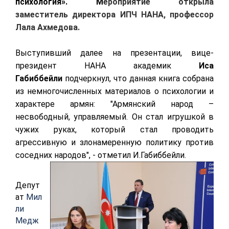
психология».
М
ероприятие открыла
заместитель директора ИПЧ НАНА, профессор
Лала Ахмедова.
Выступивший далее на презентации, вице-
президент НАНА академик
Иса
Габиббейли
подчеркнул, что данная книга собрана
из немногочисленных материалов о психологии и
характере армян: "Армянский народ –
несвободный, управляемый. Он стал игрушкой в
чужих руках, который стал проводить
агрессивную и злонамеренную политику против
соседних народов", - отметил И.Габиббейли.
Депут
ат
Мил
ли
Медж