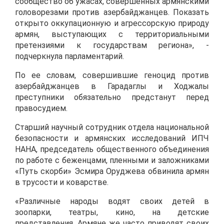
сообщество об ужасах, совершенных армянскими
головорезами против азербайджанцев. Показать
открыто оккупационную и агрессорскую природу
армян, выступающих с территориальными
претензиями к государствам региона», -
подчеркнула парламентарий.
По ее словам, совершившие геноцид против
азербайджанцев в Гарадаглы и Ходжалы
преступники обязательно предстанут перед
правосудием.
Старший научный сотрудник отдела национальной
безопасности и армянских исследований ИПЧ
НАНА, председатель общественного объединения
по работе с беженцами, пленными и заложниками
«Путь скорби» Эсмира Оруджева обвинила армян
в трусости и коварстве.
«Различные народы водят своих детей в
зоопарки, театры, кино, на детские
представления. Армяне же часто приводят своих